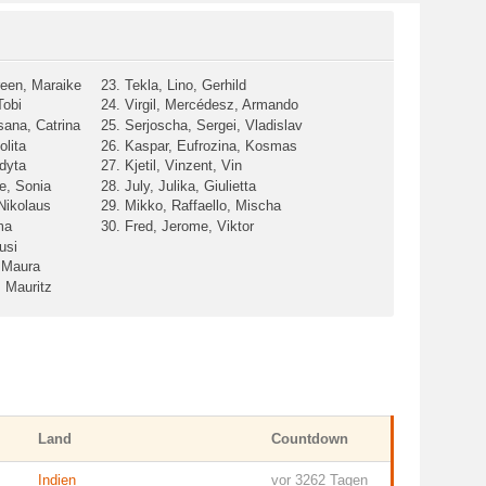
reen, Maraike
23. Tekla, Lino, Gerhild
Tobi
24. Virgil, Mercédesz, Armando
sana, Catrina
25. Serjoscha, Sergei, Vladislav
olita
26. Kaspar, Eufrozina, Kosmas
Edyta
27. Kjetil, Vinzent, Vin
e, Sonia
28. July, Julika, Giulietta
 Nikolaus
29. Mikko, Raffaello, Mischa
ma
30. Fred, Jerome, Viktor
usi
 Maura
, Mauritz
Land
Countdown
Indien
vor 3262 Tagen