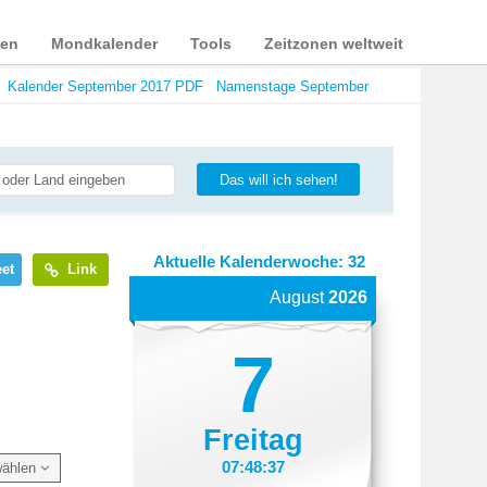
ien
Mondkalender
Tools
Zeitzonen weltweit
Kalender September 2017 PDF
Namenstage September
Das will ich sehen!
Aktuelle Kalenderwoche: 32
et
Link
August
2026
7
Freitag
07:48:38
wählen