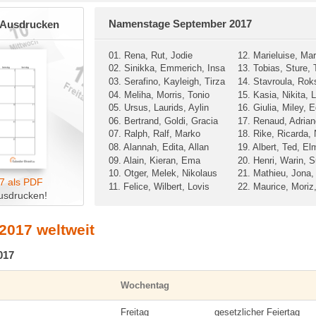
Namenstage September 2017
 Ausdrucken
01. Rena, Rut, Jodie
12. Marieluise, Ma
02. Sinikka, Emmerich, Insa
13. Tobias, Sture, 
03. Serafino, Kayleigh, Tirza
14. Stavroula, Rok
04. Meliha, Morris, Tonio
15. Kasia, Nikita, L
05. Ursus, Laurids, Aylin
16. Giulia, Miley, 
06. Bertrand, Goldi, Gracia
17. Renaud, Adrian
07. Ralph, Ralf, Marko
18. Rike, Ricarda,
08. Alannah, Edita, Allan
19. Albert, Ted, El
09. Alain, Kieran, Ema
20. Henri, Warin, S
10. Otger, Melek, Nikolaus
21. Mathieu, Jona,
7 als PDF
11. Felice, Wilbert, Lovis
22. Maurice, Moriz
usdrucken!
2017 weltweit
017
Wochentag
Freitag
gesetzlicher Feiertag