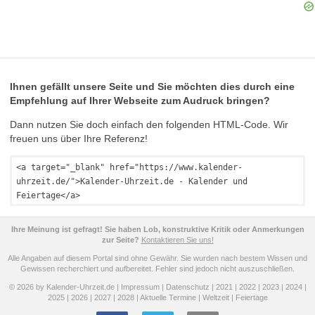
Ihnen gefällt unsere Seite und Sie möchten dies durch eine
Empfehlung auf Ihrer Webseite zum Audruck bringen?
Dann nutzen Sie doch einfach den folgenden HTML-Code. Wir
freuen uns über Ihre Referenz!
<a target="_blank" href="https://www.kalender-
uhrzeit.de/">Kalender-Uhrzeit.de - Kalender und
Feiertage</a>
Ihre Meinung ist gefragt! Sie haben Lob, konstruktive Kritik oder Anmerkungen
zur Seite?
Kontaktieren Sie uns!
Alle Angaben auf diesem Portal sind ohne Gewähr. Sie wurden nach bestem Wissen und
Gewissen recherchiert und aufbereitet. Fehler sind jedoch nicht auszuschließen.
© 2026 by Kalender-Uhrzeit.de |
Impressum
|
Datenschutz
|
2021
|
2022
|
2023
|
2024
|
2025
|
2026
|
2027
|
2028
|
Aktuelle Termine
|
Weltzeit
|
Feiertage