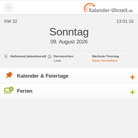
KW 32
13:01:16
Sonntag
09. August 2026
Halbmond (abnehmend)
Sternzeichen
Nächster Feiertag
Löwe
Mariä Himmelfahrt
Kalender & Feiertage
click
to
expand
Ferien
click
contents
to
expand
contents