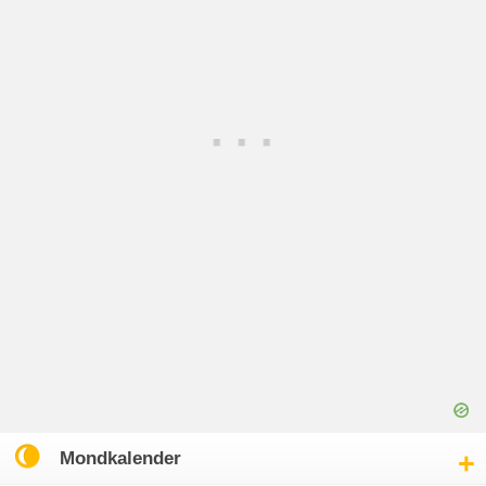
Mondkalender
click
to