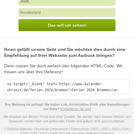
Das will ich sehen!
Ihnen gefällt unsere Seite und Sie möchten dies durch eine
Empfehlung auf Ihrer Webseite zum Audruck bringen?
Dann nutzen Sie doch einfach den folgenden HTML-Code. Wir
freuen uns über Ihre Referenz!
<a target="_blank" href="https://www.kalender-
uhrzeit.de/ferien-2026/bremen">Ferien 2026 Bremen</a>
Ihre Meinung ist gefragt! Sie haben Lob, konstruktive Kritik oder Anmerkungen
zur Seite?
Kontaktieren Sie uns!
Alle Angaben auf diesem Portal sind ohne Gewähr. Sie wurden nach bestem Wissen und
Gewissen recherchiert und aufbereitet. Fehler sind jedoch nicht auszuschließen.
© 2026 by Kalender-Uhrzeit.de |
Impressum
|
Datenschutz
|
2021
|
2022
|
2023
|
2024
|
2025
|
2026
|
2027
|
2028
|
Aktuelle Termine
|
Weltzeit
|
Feiertage