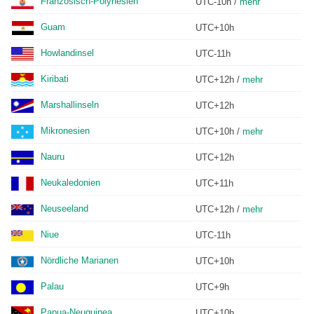
Französisch-Polynesien
UTC-10h /
mehr
Guam
UTC+10h
Howlandinsel
UTC-11h
Kiribati
UTC+12h /
mehr
Marshallinseln
UTC+12h
Mikronesien
UTC+10h /
mehr
Nauru
UTC+12h
Neukaledonien
UTC+11h
Neuseeland
UTC+12h /
mehr
Niue
UTC-11h
Nördliche Marianen
UTC+10h
Palau
UTC+9h
Papua-Neuguinea
UTC+10h