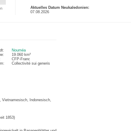
Aktuelles Datum Neukaledonien:
en
07.08.2026
dt:
Nouméa
he:
19.060 km²
:
CFP-Franc
rm:
Collectivité sui generis
h, Vietnamesisch, Indonesisch,
eit 1853)
ngewickelt in Bananenblätter und