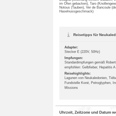
im Ofen gebacken), Taro (Knollengew
Notous (Tauben), Ver de Bancoule (di
Haselnussgeschmack)
Reisetipps für Neukale
Adapter:
Stecker E (220V, 50Hz)
Impfungen:
Standardimpfungen gemäß Robert-
empfohlen: Gelbfieber, Hepatitis A
Reisehighlights:
Lagunen von Neukaledonien, Tiéba
Fundstelle Koné, Petroglyphen, Ins
Missions
Uhrzeit, Zeitzone und Datum we