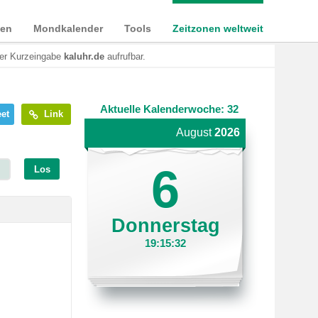
ien
Mondkalender
Tools
Zeitzonen weltweit
der Kurzeingabe
kaluhr.de
aufrufbar.
Aktuelle Kalenderwoche: 32
et
Link
August
2026
6
Los
Donnerstag
19:15:32