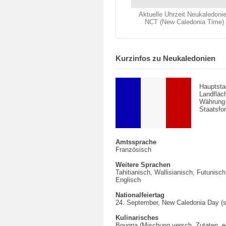
Aktuelle Uhrzeit Neukaledoni
NCT (New Caledonia Time)
Kurzinfos zu Neukaledonien
Hauptsta
Landfläc
Währung
Staatsfo
Amtssprache
Französisch
Weitere Sprachen
Tahitianisch, Wallisianisch, Futunisc
Englisch
Nationalfeiertag
24. September, New Caledonia Day (s
Kulinarisches
Bougna (Mischung versch. Zutaten, ei