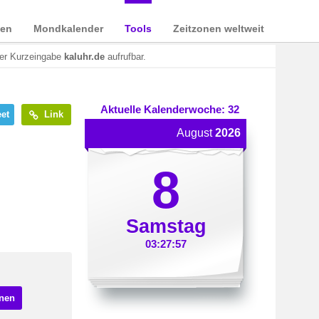
ien
Mondkalender
Tools
Zeitzonen weltweit
der Kurzeingabe
kaluhr.de
aufrufbar.
Aktuelle Kalenderwoche: 32
et
Link
August
2026
8
Samstag
03:27:57
hnen