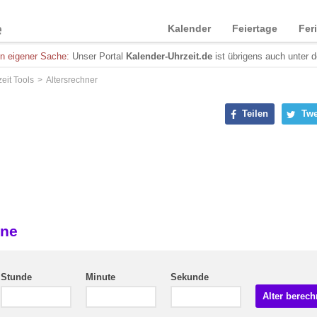
Kalender
Feiertage
Fer
in eigener Sache:
Unser Portal
Kalender-Uhrzeit.de
ist übrigens auch unter 
eit Tools
Altersrechner
Teilen
Twe
ine
Stunde
Minute
Sekunde
Alter berec