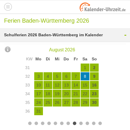
Ferien Baden-Württemberg 2026
-
Schulferien 2026 Baden-Württemberg im Kalender
August 2026
KW
Mo
Di
Mi
Do
Fr
Sa
So
31
1
2
32
3
4
5
6
7
8
9
33
10
11
12
13
14
15
16
34
17
18
19
20
21
22
23
35
24
25
26
27
28
29
30
36
31