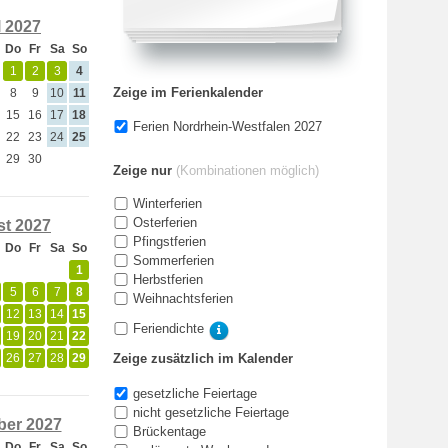
l 2027
Do
Fr
Sa
So
1
2
3
4
Zeige im Ferienkalender
8
9
10
11
15
16
17
18
Ferien Nordrhein-Westfalen 2027
22
23
24
25
29
30
Zeige nur
(Kombinationen möglich)
Winterferien
Osterferien
t 2027
Pfingstferien
Do
Fr
Sa
So
Sommerferien
1
Herbstferien
5
6
7
8
Weihnachtsferien
12
13
14
15
Feriendichte
19
20
21
22
26
27
28
29
Zeige zusätzlich im Kalender
gesetzliche Feiertage
nicht gesetzliche Feiertage
er 2027
Brückentage
Do
Fr
Sa
So