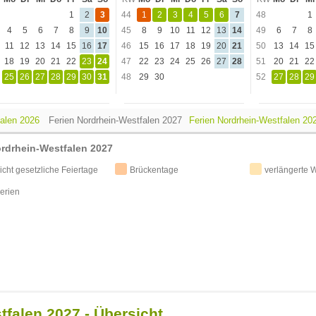
1
2
3
44
1
2
3
4
5
6
7
48
1
4
5
6
7
8
9
10
45
8
9
10
11
12
13
14
49
6
7
8
11
12
13
14
15
16
17
46
15
16
17
18
19
20
21
50
13
14
15
18
19
20
21
22
23
24
47
22
23
24
25
26
27
28
51
20
21
22
25
26
27
28
29
30
31
48
29
30
52
27
28
29
falen 2026
Ferien Nordrhein-Westfalen 2027
Ferien Nordrhein-Westfalen 202
rdrhein-Westfalen 2027
icht gesetzliche Feiertage
Brückentage
verlängerte
erien
tfalen 2027 - Übersicht