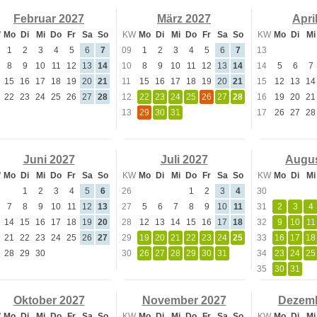
Februar 2027
März 2027
Apri
W
Mo
Di
Mi
Do
Fr
Sa
So
KW
Mo
Di
Mi
Do
Fr
Sa
So
KW
Mo
Di
Mi
1
2
3
4
5
6
7
09
1
2
3
4
5
6
7
13
8
9
10
11
12
13
14
10
8
9
10
11
12
13
14
14
5
6
7
15
16
17
18
19
20
21
11
15
16
17
18
19
20
21
15
12
13
14
22
23
24
25
26
27
28
12
22
23
24
25
26
27
28
16
19
20
21
13
29
30
31
17
26
27
28
Juni 2027
Juli 2027
Augus
W
Mo
Di
Mi
Do
Fr
Sa
So
KW
Mo
Di
Mi
Do
Fr
Sa
So
KW
Mo
Di
Mi
1
2
3
4
5
6
26
1
2
3
4
30
7
8
9
10
11
12
13
27
5
6
7
8
9
10
11
31
2
3
4
14
15
16
17
18
19
20
28
12
13
14
15
16
17
18
32
9
10
11
21
22
23
24
25
26
27
29
19
20
21
22
23
24
25
33
16
17
18
28
29
30
30
26
27
28
29
30
31
34
23
24
25
35
30
31
Oktober 2027
November 2027
Dezemb
W
Mo
Di
Mi
Do
Fr
Sa
So
KW
Mo
Di
Mi
Do
Fr
Sa
So
KW
Mo
Di
Mi