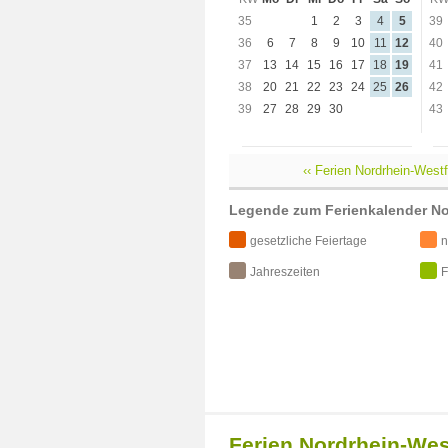
35
1
2
3
4
5
39
36
6
7
8
9
10
11
12
40
37
13
14
15
16
17
18
19
41
38
20
21
22
23
24
25
26
42
39
27
28
29
30
43
‹‹ Ferien Nordrhein-West
Legende zum Ferienkalender No
gesetzliche Feiertage
n
Jahreszeiten
F
Ferien Nordrhein-Wes