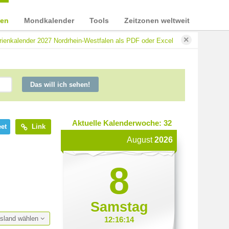
ien
Mondkalender
Tools
Zeitzonen weltweit
×
rienkalender 2027 Nordrhein-Westfalen als PDF oder Excel
Das will ich sehen!
Aktuelle Kalenderwoche: 32
et
Link
August
2026
8
Samstag
esland wählen
12:16:15