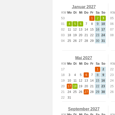
Januar 2027
KW
Mo
Di
Mi
Do
Fr
Sa
So
K
53
1
2
3
05
01
4
5
6
7
8
9
10
06
02
11
12
13
14
15
16
17
07
03
18
19
20
21
22
23
24
08
04
25
26
27
28
29
30
31
Mai 2027
KW
Mo
Di
Mi
Do
Fr
Sa
So
K
17
1
2
22
18
3
4
5
6
7
8
9
23
19
10
11
12
13
14
15
16
24
20
17
18
19
20
21
22
23
25
21
24
25
26
27
28
29
30
26
22
31
September 2027
KW
Mo
Di
Mi
Do
Fr
Sa
So
K