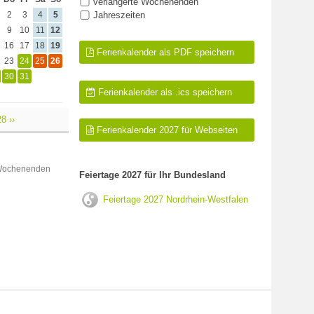
verlängerte Wochenenden
2
3
4
5
Jahreszeiten
9
10
11
12
16
17
18
19
Ferienkalender als PDF speichern
23
24
25
26
30
31
Ferienkalender als .ics speichern
8 ››
Ferienkalender 2027 für Webseiten
 Wochenenden
Feiertage 2027 für Ihr Bundesland
Feiertage 2027 Nordrhein-Westfalen