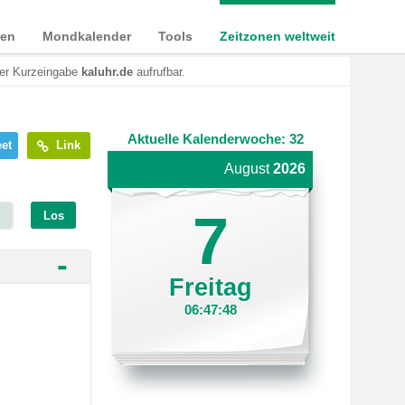
ien
Mondkalender
Tools
Zeitzonen weltweit
der Kurzeingabe
kaluhr.de
aufrufbar.
Aktuelle Kalenderwoche: 32
et
Link
August
2026
7
Los
-
Freitag
06:47:48