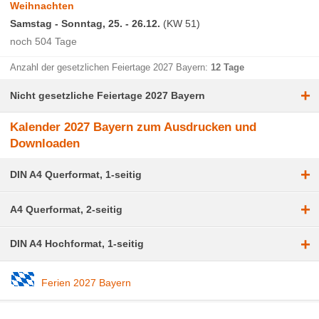
Weihnachten
Kalender & Uhrzeit Tools
Samstag - Sonntag, 25. - 26.12.
(KW 51)
Datumsrechner
noch 504 Tage
Wochentagerechner
Anzahl der gesetzlichen Feiertage 2027 Bayern:
12 Tage
Altersrechner
+
Nicht gesetzliche Feiertage 2027 Bayern
Zeitraumrechner
Kalender 2027 Bayern zum Ausdrucken und
Zeiteinheitenrechner
Downloaden
Urlaubstagerechner
+
DIN A4 Querformat, 1-seitig
Zeitzonen weltweit
+
A4 Querformat, 2-seitig
Zeitzonen der Kontinente
+
DIN A4 Hochformat, 1-seitig
Zeitzonen Europa
Zeitzonen Asien
Ferien 2027 Bayern
Zeitzonen Afrika
Zeitzonen Ozeanien