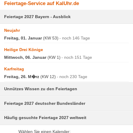
Feiertage-Service auf KalUhr.de
Zeitzonen Nordamerika
Feiertage 2027 Bayern - Ausblick
Zeitzonen Südamerika
Uhrzeiten weltweit
Neujahr
Freitag, 01. Januar
(KW 53)
noch 146 Tage
Weltzeituhr
Heilige Drei Könige
Mittwoch, 06. Januar
(KW 1)
noch 151 Tage
Karfreitag
Freitag, 26. M�rz
(KW 12)
noch 230 Tage
Unnützes Wissen zu den Feiertagen
Feiertage 2027 deutscher Bundesländer
Häufig gesuchte Feiertage 2027 weltweit
Wählen Sie einen Kalender: