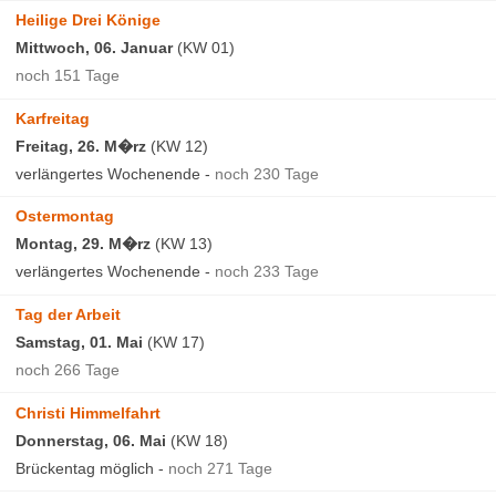
Heilige Drei Könige
Feiertage 2026
Mittwoch, 06. Januar
(KW 01)
Feiertage 2027
noch 151 Tage
Feiertage 2028
Karfreitag
Freitag, 26. M�rz
(KW 12)
International
verlängertes Wochenende -
noch 230 Tage
Feiertage weltweit
Ostermontag
Montag, 29. M�rz
(KW 13)
Ferien
verlängertes Wochenende -
noch 233 Tage
Ferien Deutschland
Tag der Arbeit
Samstag, 01. Mai
(KW 17)
Schulferien 2026
noch 266 Tage
Schulferien 2027
Schulferien 2028
Christi Himmelfahrt
Donnerstag, 06. Mai
(KW 18)
Ferienarten 2026
Brückentag möglich -
noch 271 Tage