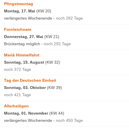
Winterferien
Pfingstmontag
Osterferien
Montag, 17. Mai
(KW 20)
verlängertes Wochenende -
noch 282 Tage
Pfingstferien
Sommerferien
Fronleichnam
Herbstferien
Donnerstag, 27. Mai
(KW 21)
Brückentag möglich -
noch 292 Tage
Weihnachtsferien
Mariä Himmelfahrt
Sonntag, 15. August
(KW 32)
Mondkalender
noch 372 Tage
Online Mondkalender
Tag der Deutschen Einheit
Mondkalender 2026
Sonntag, 03. Oktober
(KW 39)
Mondkalender 2027
noch 421 Tage
Mondkalender 2028
Allerheiligen
Montag, 01. November
(KW 44)
verlängertes Wochenende -
noch 450 Tage
Tools