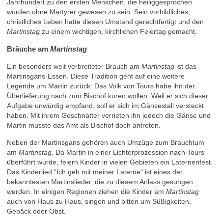
Jahrhundert zu den ersten Menschen, die heiliggesprochen
wurden ohne Märtyrer gewesen zu sein. Sein vorbildliches,
christliches Leben hatte diesen Umstand gerechtfertigt und den
Martinstag
zu einem wichtigen, kirchlichen Feiertag gemacht.
Bräuche am
Martinstag
Ein besonders weit verbreiteter Brauch am
Martinstag
ist das
Martinsgans-Essen. Diese Tradition geht auf eine weitere
Legende um Martin zurück: Das Volk von Tours habe ihn der
Überlieferung nach zum Bischof küren wollen. Weil er sich dieser
Aufgabe unwürdig empfand, soll er sich im Gänsestall versteckt
haben. Mit ihrem Geschnatter verrieten ihn jedoch die Gänse und
Martin musste das Amt als Bischof doch antreten.
Neben der Martinsgans gehören auch Umzüge zum Brauchtum
am
Martinstag
. Da Martin in einer Lichterprozession nach Tours
überführt wurde, feiern Kinder in vielen Gebieten ein Laternenfest.
Das Kinderlied "Ich geh mit meiner Laterne" ist eines der
bekanntesten Martinslieder, die zu diesem Anlass gesungen
werden. In einigen Regionen ziehen die Kinder am
Martinstag
auch von Haus zu Haus, singen und bitten um Süßigkeiten,
Gebäck oder Obst.