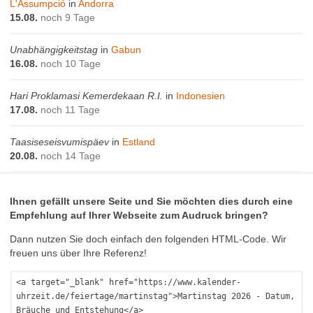
L'Assumpció
in
Andorra
15.08.
noch 9 Tage
Unabhängigkeitstag
in
Gabun
16.08.
noch 10 Tage
Hari Proklamasi Kemerdekaan R.I.
in
Indonesien
17.08.
noch 11 Tage
Taasiseseisvumispäev
in
Estland
20.08.
noch 14 Tage
Ihnen gefällt unsere Seite und Sie möchten dies durch eine
Empfehlung auf Ihrer Webseite zum Audruck bringen?
Dann nutzen Sie doch einfach den folgenden HTML-Code. Wir
freuen uns über Ihre Referenz!
<a target="_blank" href="https://www.kalender-
uhrzeit.de/feiertage/martinstag">Martinstag 2026 - Datum,
Bräuche und Entstehung</a>