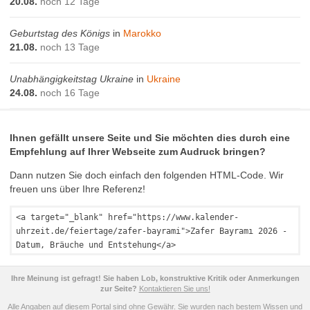
20.08.
noch 12 Tage
Geburtstag des Königs
in
Marokko
21.08.
noch 13 Tage
Unabhängigkeitstag Ukraine
in
Ukraine
24.08.
noch 16 Tage
Ihnen gefällt unsere Seite und Sie möchten dies durch eine
Empfehlung auf Ihrer Webseite zum Audruck bringen?
Dann nutzen Sie doch einfach den folgenden HTML-Code. Wir
freuen uns über Ihre Referenz!
<a target="_blank" href="https://www.kalender-
uhrzeit.de/feiertage/zafer-bayrami">Zafer Bayramı 2026 -
Datum, Bräuche und Entstehung</a>
Ihre Meinung ist gefragt! Sie haben Lob, konstruktive Kritik oder Anmerkungen
zur Seite?
Kontaktieren Sie uns!
Alle Angaben auf diesem Portal sind ohne Gewähr. Sie wurden nach bestem Wissen und