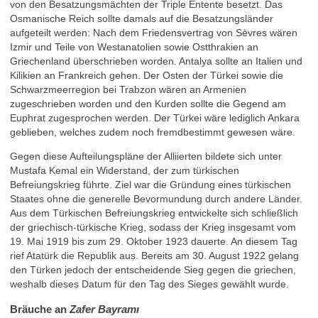
von den Besatzungsmächten der Triple Entente besetzt. Das
Osmanische Reich sollte damals auf die Besatzungsländer
aufgeteilt werden: Nach dem Friedensvertrag von Sèvres wären
Izmir und Teile von Westanatolien sowie Ostthrakien an
Griechenland überschrieben worden. Antalya sollte an Italien und
Kilikien an Frankreich gehen. Der Osten der Türkei sowie die
Schwarzmeerregion bei Trabzon wären an Armenien
zugeschrieben worden und den Kurden sollte die Gegend am
Euphrat zugesprochen werden. Der Türkei wäre lediglich Ankara
geblieben, welches zudem noch fremdbestimmt gewesen wäre.
Gegen diese Aufteilungspläne der Alliierten bildete sich unter
Mustafa Kemal ein Widerstand, der zum türkischen
Befreiungskrieg führte. Ziel war die Gründung eines türkischen
Staates ohne die generelle Bevormundung durch andere Länder.
Aus dem Türkischen Befreiungskrieg entwickelte sich schließlich
der griechisch-türkische Krieg, sodass der Krieg insgesamt vom
19. Mai 1919 bis zum 29. Oktober 1923 dauerte. An diesem Tag
rief Atatürk die Republik aus. Bereits am 30. August 1922 gelang
den Türken jedoch der entscheidende Sieg gegen die griechen,
weshalb dieses Datum für den Tag des Sieges gewählt wurde.
Bräuche an
Zafer Bayramı