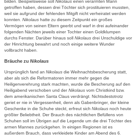
bilden. Beispielsweise soll
Nikolaus
einen verarmten Mann
getroffen haben, dessen drei Töchter sich prostituieren mussten,
weil sie aufgrund der fehlenden Mitgift nicht verheiratet werden
konnten.
Nikolaus
hatte zu diesem Zeitpunkt ein großes
Vermögen von seinen Eltern geerbt und warf in drei aufeinander
folgenden Nächten jeweils einer Tochter einen Goldklumpen
durchs Fenster. Darüber hinaus soll
Nikolaus
drei Unschuldige vor
der Hinrichtung bewahrt und noch einige weitere Wunder
vollbracht haben.
Bräuche zu
Nikolaus
Ursprünglich fand an
Nikolaus
die Weihnachtsbescherung statt,
aber als sich die Reformatoren immer mehr gegen die
Heiligenverehrung stark machten, wurde die Bescherung auf den
Heiligabend verschoben und der
Nikolaus
vom Christkind bzw.
dem amerikanischen Santa Claus verdrängt. Nichtsdestotrotz
geriet er nie in Vergessenheit, denn als Gabenbringer, der kleine
Geschenke in die Schuhe steckt, erfreut sich
Nikolaus
noch heute
größter Beliebtheit. Der Brauch des nächtlichen Befüllens von
Schuhen soll im Übrigen auf die Legende um die drei Töchter des
armen Mannes zurückgehen. In einigen Regionen ist es
außerdem Brauch, dass verkleidete Kinder am Abend des 6.