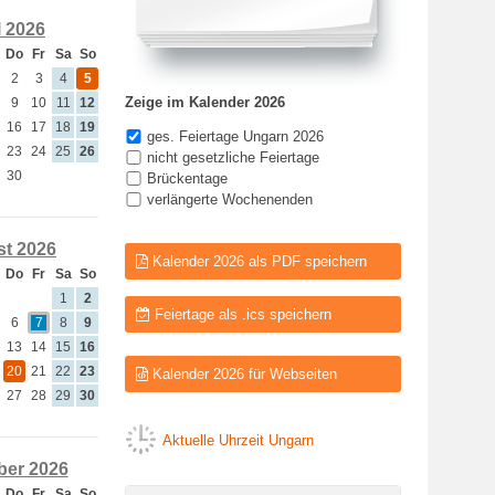
l 2026
Do
Fr
Sa
So
2
3
4
5
Zeige im Kalender 2026
9
10
11
12
16
17
18
19
ges. Feiertage Ungarn 2026
23
24
25
26
nicht gesetzliche Feiertage
30
Brückentage
verlängerte Wochenenden
t 2026
Kalender 2026 als PDF speichern
Do
Fr
Sa
So
1
2
Feiertage als .ics speichern
6
7
8
9
13
14
15
16
20
21
22
23
Kalender 2026 für Webseiten
27
28
29
30
Aktuelle Uhrzeit Ungarn
er 2026
Do
Fr
Sa
So