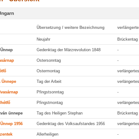
 Ungarn
Übersetzung / weitere Bezeichnung
verlängert
Neujahr
Brückentag
 Ünnep
Gedenktag der Märzrevolution 1848
-
asárnap
Ostersonntag
-
étfő
Ostermontag
verlängert
 Ünnepe
Tag der Arbeit
verlängert
vasárnap
Pfingstsonntag
-
hétfő
Pfingstmontag
verlängert
stván ünnepe
Tag des Heiligen Stephan
Brückentag
 Ünnep 1956
Gedenktag des Volksaufstandes 1956
verlängert
zentek
Allerheiligen
-