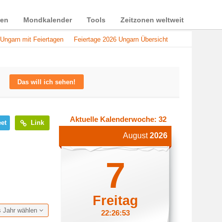
ien
Mondkalender
Tools
Zeitzonen weltweit
Ungarn mit Feiertagen
Feiertage 2026 Ungarn Übersicht
Das will ich sehen!
Aktuelle Kalenderwoche: 32
et
Link
August
2026
7
Freitag
s Jahr wählen
22:26:54