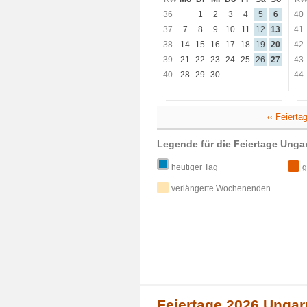
36
1
2
3
4
5
6
40
37
7
8
9
10
11
12
13
41
38
14
15
16
17
18
19
20
42
39
21
22
23
24
25
26
27
43
40
28
29
30
44
‹‹ Feiert
Legende für die Feiertage Unga
heutiger Tag
g
verlängerte Wochenenden
Feiertage 2026 Ungar