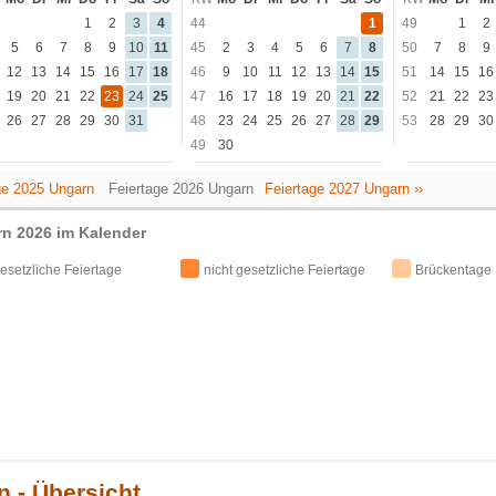
1
2
3
4
44
1
49
1
2
5
6
7
8
9
10
11
45
2
3
4
5
6
7
8
50
7
8
9
12
13
14
15
16
17
18
46
9
10
11
12
13
14
15
51
14
15
16
19
20
21
22
23
24
25
47
16
17
18
19
20
21
22
52
21
22
23
26
27
28
29
30
31
48
23
24
25
26
27
28
29
53
28
29
30
49
30
age 2025 Ungarn
Feiertage 2026 Ungarn
Feiertage 2027 Ungarn ››
rn 2026 im Kalender
esetzliche Feiertage
nicht gesetzliche Feiertage
Brückentage
n - Übersicht