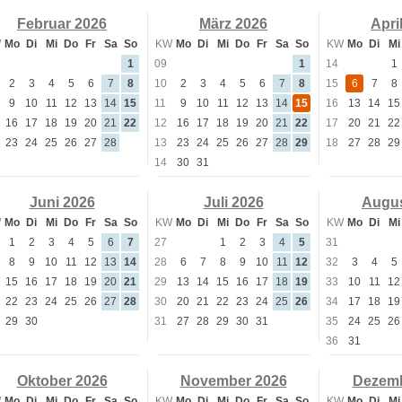
Februar 2026
März 2026
Apri
W
Mo
Di
Mi
Do
Fr
Sa
So
KW
Mo
Di
Mi
Do
Fr
Sa
So
KW
Mo
Di
Mi
1
09
1
14
1
2
3
4
5
6
7
8
10
2
3
4
5
6
7
8
15
6
7
8
9
10
11
12
13
14
15
11
9
10
11
12
13
14
15
16
13
14
15
16
17
18
19
20
21
22
12
16
17
18
19
20
21
22
17
20
21
22
23
24
25
26
27
28
13
23
24
25
26
27
28
29
18
27
28
29
14
30
31
Juni 2026
Juli 2026
Augus
W
Mo
Di
Mi
Do
Fr
Sa
So
KW
Mo
Di
Mi
Do
Fr
Sa
So
KW
Mo
Di
Mi
1
2
3
4
5
6
7
27
1
2
3
4
5
31
8
9
10
11
12
13
14
28
6
7
8
9
10
11
12
32
3
4
5
15
16
17
18
19
20
21
29
13
14
15
16
17
18
19
33
10
11
12
22
23
24
25
26
27
28
30
20
21
22
23
24
25
26
34
17
18
19
29
30
31
27
28
29
30
31
35
24
25
26
36
31
Oktober 2026
November 2026
Dezemb
W
Mo
Di
Mi
Do
Fr
Sa
So
KW
Mo
Di
Mi
Do
Fr
Sa
So
KW
Mo
Di
Mi