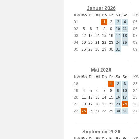
Januar 2026
KW
Mo
Di
Mi
Do
Fr
Sa
So
K
01
1
2
3
4
05
02
5
6
7
8
9
10
11
06
03
12
13
14
15
16
17
18
07
04
19
20
21
22
23
24
25
08
05
26
27
28
29
30
31
09
Mai 2026
KW
Mo
Di
Mi
Do
Fr
Sa
So
K
18
1
2
3
23
19
4
5
6
7
8
9
10
24
20
11
12
13
14
15
16
17
25
21
18
19
20
21
22
23
24
26
22
25
26
27
28
29
30
31
27
September 2026
KW
Mo
Di
Mi
Do
Fr
Sa
So
K