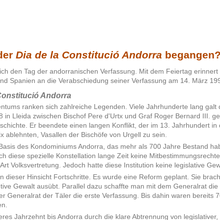
der
Dia de la Constitució Andorra
begangen
ich den Tag der andorranischen Verfassung. Mit dem Feiertag erinnert 
nd Spanien an die Verabschiedung seiner Verfassung am 14. März 19
Constitució Andorra
tums ranken sich zahlreiche Legenden. Viele Jahrhunderte lang galt 
 in Lleida zwischen Bischof Pere d'Urtx und Graf Roger Bernard III. g
chichte. Er beendete einen langen Konflikt, der im 13. Jahrhundert in
x ablehnten, Vasallen der Bischöfe von Urgell zu sein.
 Basis des Kondominiums Andorra, das mehr als 700 Jahre Bestand habe
h diese spezielle Konstellation lange Zeit keine Mitbestimmungsrecht
rt Volksvertretung. Jedoch hatte diese Institution keine legislative Gew
n dieser Hinsicht Fortschritte. Es wurde eine Reform geplant. Sie brac
tive Gewalt ausübt. Parallel dazu schaffte man mit dem Generalrat die 
r Generalrat der Täler die erste Verfassung. Bis dahin waren bereits 
en.
es Jahrzehnt bis Andorra durch die klare Abtrennung von legislativer,