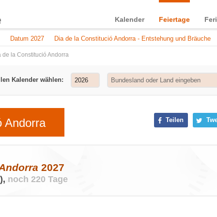
Kalender
Feiertage
Fer
Datum 2027
Dia de la Constitució Andorra - Entstehung und Bräuche
 de la Constitució Andorra
llen Kalender wählen:
ó Andorra
Teilen
Twe
 Andorra
2027
),
noch 220 Tage