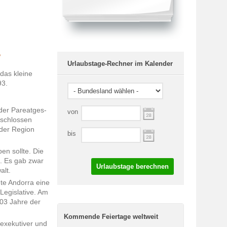
?
Urlaubstage-Rechner im Kalender
das kleine
93.
der Pareatges-
von
eschlossen
 der Region
bis
n sollte. Die
e. Es gab zwar
Urlaubstage berechnen
alt.
hte Andorra eine
Legislative. Am
703 Jahre der
Kommende Feiertage weltweit
 exekutiver und