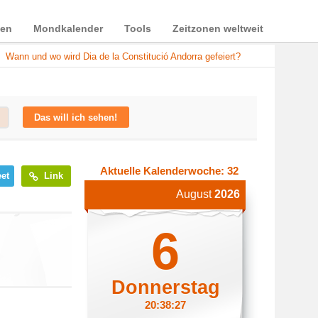
ien
Mondkalender
Tools
Zeitzonen weltweit
Wann und wo wird Dia de la Constitució Andorra gefeiert?
Das will ich sehen!
Aktuelle Kalenderwoche: 32
et
Link
August
2026
6
Donnerstag
20:38:27