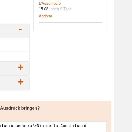
L'Assumpció
15.08.
noch 9 Tage
Andorra
-
+
+
m Ausdruck bringen?