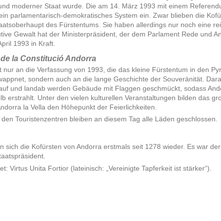
r und moderner Staat wurde. Die am 14. März 1993 mit einem Referen
ein parlamentarisch-demokratisches System ein. Zwar blieben die Kofü
atsoberhaupt des Fürstentums. Sie haben allerdings nur noch eine re
utive Gewalt hat der Ministerpräsident, der dem Parlament Rede und A
ril 1993 in Kraft.
 de la Constitució Andorra
t nur an die Verfassung von 1993, die das kleine Fürstentum in den Py
ppnet, sondern auch an die lange Geschichte der Souveränität. Darau
dauf und landab werden Gebäude mit Flaggen geschmückt, sodass And
lb erstrahlt. Unter den vielen kulturellen Veranstaltungen bilden das g
ndorra la Vella den Höhepunkt der Feierlichkeiten.
n den Touristenzentren bleiben an diesem Tag alle Läden geschlossen.
n sich die Kofürsten von Andorra erstmals seit 1278 wieder. Es war der
taatspräsident.
 Virtus Unita Fortior (lateinisch: „Vereinigte Tapferkeit ist stärker“).