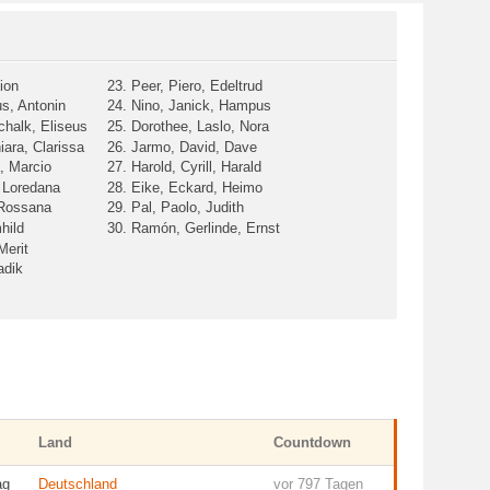
ion
23. Peer, Piero, Edeltrud
us, Antonin
24. Nino, Janick, Hampus
chalk, Eliseus
25. Dorothee, Laslo, Nora
iara, Clarissa
26. Jarmo, David, Dave
a, Marcio
27. Harold, Cyrill, Harald
, Loredana
28. Eike, Eckard, Heimo
 Rossana
29. Pal, Paolo, Judith
hild
30. Ramón, Gerlinde, Ernst
Merit
adik
Land
Countdown
ag
Deutschland
vor 797 Tagen