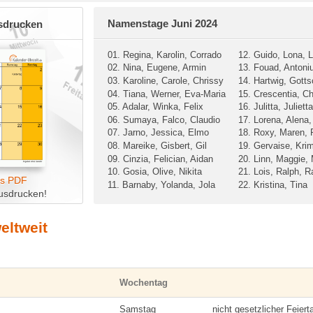
Namenstage Juni 2024
sdrucken
01. Regina, Karolin, Corrado
12. Guido, Lona, L
02. Nina, Eugene, Armin
13. Fouad, Antoni
03. Karoline, Carole, Chrissy
14. Hartwig, Gotts
04. Tiana, Werner, Eva-Maria
15. Crescentia, Ch
05. Adalar, Winka, Felix
16. Julitta, Juliett
06. Sumaya, Falco, Claudio
17. Lorena, Alena
07. Jarno, Jessica, Elmo
18. Roxy, Maren,
08. Mareike, Gisbert, Gil
19. Gervaise, Krim
09. Cinzia, Felician, Aidan
20. Linn, Maggie, 
10. Gosia, Olive, Nikita
21. Lois, Ralph, R
ls PDF
11. Barnaby, Yolanda, Jola
22. Kristina, Tina
usdrucken!
eltweit
Wochentag
Samstag
nicht gesetzlicher Feiert