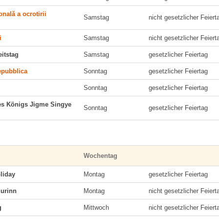
onală a ocrotirii
Samstag
nicht gesetzlicher Feiert
i
Samstag
nicht gesetzlicher Feiert
itstag
Samstag
gesetzlicher Feiertag
epubblica
Sonntag
gesetzlicher Feiertag
Sonntag
gesetzlicher Feiertag
es Königs Jigme Singye
Sonntag
gesetzlicher Feiertag
Wochentag
liday
Montag
gesetzlicher Feiertag
urinn
Montag
nicht gesetzlicher Feiert
g
Mittwoch
nicht gesetzlicher Feiert