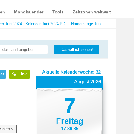
ien
Mondkalender
Tools
Zeitzonen weltweit
n Juni 2024
Kalender Juni 2024 PDF
Namenstage Juni
Das will ich sehen!
Aktuelle Kalenderwoche: 32
et
Link
August
2026
7
Freitag
17:36:36
wählen