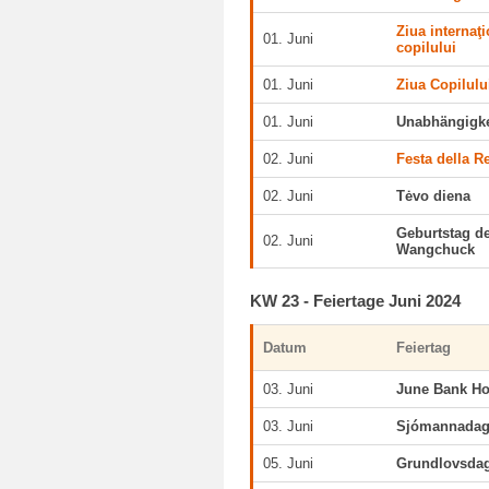
Ziua internaţi
01. Juni
copilului
01. Juni
Ziua Copilulu
01. Juni
Unabhängigke
02. Juni
Festa della R
02. Juni
Tėvo diena
Geburtstag d
02. Juni
Wangchuck
KW 23 - Feiertage Juni 2024
Datum
Feiertag
03. Juni
June Bank Ho
03. Juni
Sjómannadag
05. Juni
Grundlovsda