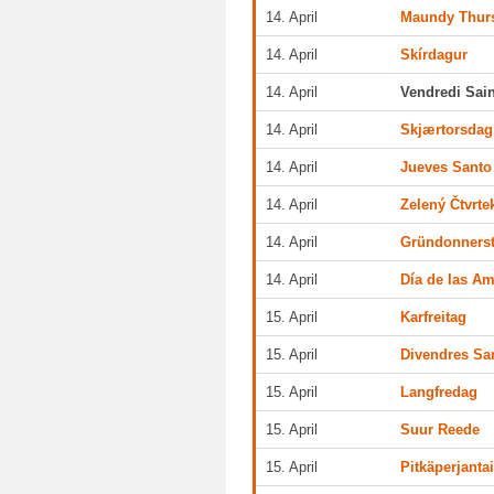
14. April
Maundy Thur
14. April
Skírdagur
14. April
Vendredi Sain
14. April
Skjærtorsdag
14. April
Jueves Santo
14. April
Zelený Čtvrte
14. April
Gründonners
14. April
Día de las Am
15. April
Karfreitag
15. April
Divendres Sa
15. April
Langfredag
15. April
Suur Reede
15. April
Pitkäperjanta