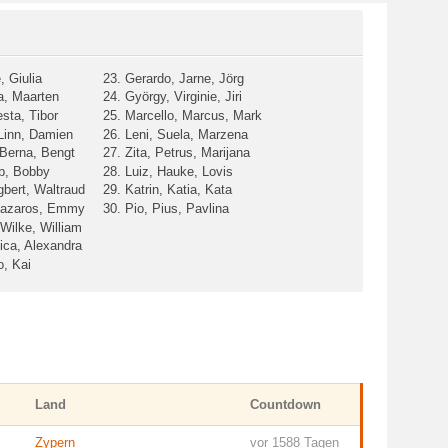
, Giulia
23. Gerardo, Jarne, Jörg
a, Maarten
24. György, Virginie, Jiri
esta, Tibor
25. Marcello, Marcus, Mark
 Linn, Damien
26. Leni, Suela, Marzena
Berna, Bengt
27. Zita, Petrus, Marijana
ob, Bobby
28. Luiz, Hauke, Lovis
gbert, Waltraud
29. Katrin, Katia, Kata
 Lazaros, Emmy
30. Pio, Pius, Pavlina
 Wilke, William
lica, Alexandra
o, Kai
Land
Countdown
Zypern
vor 1588 Tagen