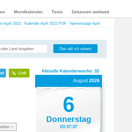
ien
Mondkalender
Tools
Zeitzonen weltweit
n April 2022
Kalender April 2022 PDF
Namenstage April
Das will ich sehen!
Aktuelle Kalenderwoche: 32
et
Link
August
2026
6
Donnerstag
03:37:38
wählen