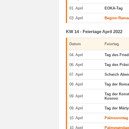
01. April
EOKA-Tag
03. April
Beginn Rama
KW 14 - Feiertage April 2022
Datum
Feiertag
04. April
Tag des Frie
06. April
Tag des Präs
07. April
Scheich Abe
08. April
Tag der Rom
Tag der Konst
09. April
Kosovo
09. April
Tag der Märty
10. April
Palmsonntag
10. April
Palmesønda