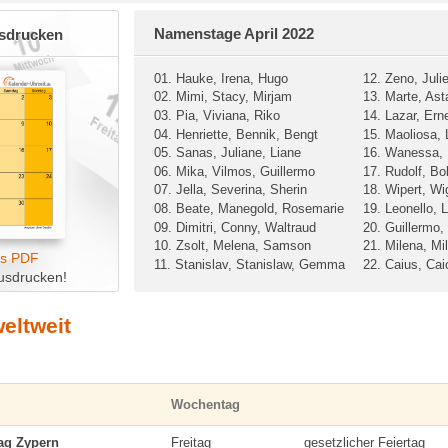
Namenstage April 2022
usdrucken
01. Hauke, Irena, Hugo
12. Zeno, Julie
02. Mimi, Stacy, Mirjam
13. Marte, Ast
03. Pia, Viviana, Riko
14. Lazar, Ern
04. Henriette, Bennik, Bengt
15. Maoliosa,
05. Sanas, Juliane, Liane
16. Wanessa, 
06. Mika, Vilmos, Guillermo
17. Rudolf, B
07. Jella, Severina, Sherin
18. Wipert, Wi
08. Beate, Manegold, Rosemarie
19. Leonello,
09. Dimitri, Conny, Waltraud
20. Guillermo,
10. Zsolt, Melena, Samson
21. Milena, Mi
ls PDF
11. Stanislav, Stanislaw, Gemma
22. Caius, Cai
usdrucken!
weltweit
Wochentag
tag Zypern
Freitag
gesetzlicher Feiertag