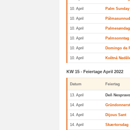
10. April
Palm Sunday
10. April
Pálmasunnud
10. April
Palmesønda
10. April
Palmsonntag
10. April
Domingo de 
10. April
Květná Neděl
KW 15 - Feiertage April 2022
Datum
Feiertag
13. April
Deň Nespravo
14. April
Gründonners
14. April
Dijous Sant
14. April
Skærtorsdag