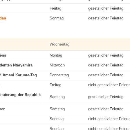
Freitag
gesetzlicher Feiertag
dan
Sonntag
gesetzlicher Feiertag
Wochentag
dens
Montag
gesetzlicher Feiertag
identen Ntaryamira
Mittwoch
gesetzlicher Feiertag
id Amani Karume-Tag
Donnerstag
gesetzlicher Feiertag
a
Freitag
nicht gesetzlicher Feiert
ituierung der Republik
Samstag
gesetzlicher Feiertag
rer
Samstag
gesetzlicher Feiertag
Sonntag
nicht gesetzlicher Feiert
g
Sonntag
nicht gesetzlicher Feiert