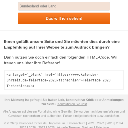
Das will ich sehen!
Ihnen gefällt unsere Seite und Sie möchten dies durch eine
Empfehlung auf Ihrer Webseite zum Audruck bringen?
Dann nutzen Sie doch einfach den folgenden HTML-Code. Wir
freuen uns über Ihre Referenz!
<a target="_blank" href="https://www.kalender-
uhrzeit.de/feiertage-2023/tschechien">Feiertage 2023
Tschechien</a>
Ihre Meinung ist gefragt! Sie haben Lob, konstruktive Kritik oder Anmerkungen
zur Seite?
Kontaktieren Sie uns!
Alle Angaben auf diesem Portal sind ohne Gewähr. Sie wurden nach bestem Wissen und
Gewissen recherchiert und aufbereitet. Fehler sind jedoch nicht auszuschließen.
© 2026 by Kalender-Uhrzeit.de |
Impressum
|
Datenschutz
|
2021
|
2022
|
2023
|
2024
|
2025
|
2026
|
2027
|
2028
|
Aktuelle Termine
|
Weltzeit
|
Feiertage