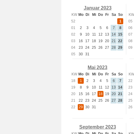
Januar 2023
KW
Mo
Di
Mi
Do
Fr
Sa
So
K
52
1
05
01
2
3
4
5
6
7
8
06
02
9
10
11
12
13
14
15
07
03
16
17
18
19
20
21
22
08
04
23
24
25
26
27
28
29
09
05
30
31
Mai 2023
KW
Mo
Di
Mi
Do
Fr
Sa
So
K
18
1
2
3
4
5
6
7
22
19
8
9
10
11
12
13
14
23
20
15
16
17
18
19
20
21
24
21
22
23
24
25
26
27
28
25
22
29
30
31
26
September 2023
KW
Mo
Di
Mi
Do
Fr
Sa
So
K