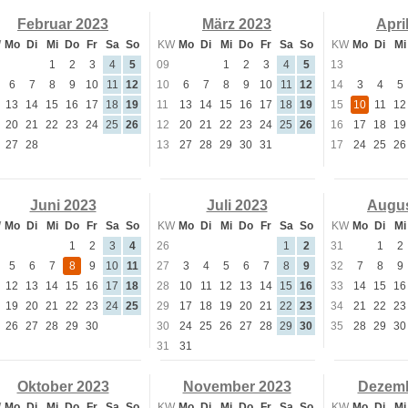
Februar 2023
März 2023
Apri
W
Mo
Di
Mi
Do
Fr
Sa
So
KW
Mo
Di
Mi
Do
Fr
Sa
So
KW
Mo
Di
Mi
1
2
3
4
5
09
1
2
3
4
5
13
6
7
8
9
10
11
12
10
6
7
8
9
10
11
12
14
3
4
5
13
14
15
16
17
18
19
11
13
14
15
16
17
18
19
15
10
11
12
20
21
22
23
24
25
26
12
20
21
22
23
24
25
26
16
17
18
19
27
28
13
27
28
29
30
31
17
24
25
26
Juni 2023
Juli 2023
Augus
W
Mo
Di
Mi
Do
Fr
Sa
So
KW
Mo
Di
Mi
Do
Fr
Sa
So
KW
Mo
Di
Mi
1
2
3
4
26
1
2
31
1
2
5
6
7
8
9
10
11
27
3
4
5
6
7
8
9
32
7
8
9
12
13
14
15
16
17
18
28
10
11
12
13
14
15
16
33
14
15
16
19
20
21
22
23
24
25
29
17
18
19
20
21
22
23
34
21
22
23
26
27
28
29
30
30
24
25
26
27
28
29
30
35
28
29
30
31
31
Oktober 2023
November 2023
Dezemb
W
Mo
Di
Mi
Do
Fr
Sa
So
KW
Mo
Di
Mi
Do
Fr
Sa
So
KW
Mo
Di
Mi