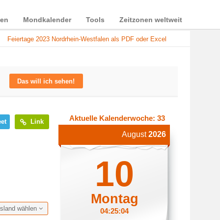
ien
Mondkalender
Tools
Zeitzonen weltweit
Feiertage 2023 Nordrhein-Westfalen als PDF oder Excel
Das will ich sehen!
Aktuelle Kalenderwoche: 33
et
Link
August
2026
10
Montag
esland wählen
04:25:05