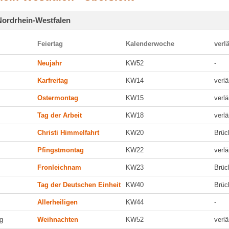
Nordrhein-Westfalen
Feiertag
Kalenderwoche
verl
Neujahr
KW52
-
Karfreitag
KW14
verl
Ostermontag
KW15
verl
Tag der Arbeit
KW18
verl
Christi Himmelfahrt
KW20
Brüc
Pfingstmontag
KW22
verl
Fronleichnam
KW23
Brüc
Tag der Deutschen Einheit
KW40
Brüc
Allerheiligen
KW44
-
g
Weihnachten
KW52
verl