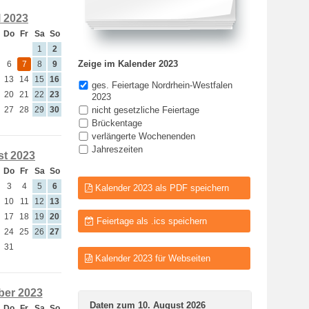
l 2023
Do
Fr
Sa
So
1
2
Zeige im Kalender 2023
6
7
8
9
13
14
15
16
ges. Feiertage Nordrhein-Westfalen
20
21
22
23
2023
27
28
29
30
nicht gesetzliche Feiertage
Brückentage
verlängerte Wochenenden
Jahreszeiten
t 2023
Do
Fr
Sa
So
3
4
5
6
Kalender 2023 als PDF speichern
10
11
12
13
17
18
19
20
Feiertage als .ics speichern
24
25
26
27
31
Kalender 2023 für Webseiten
er 2023
Daten zum 10. August 2026
Do
Fr
Sa
So