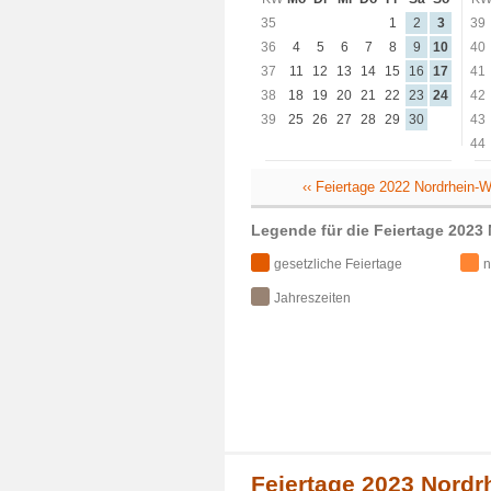
35
1
2
3
39
36
4
5
6
7
8
9
10
40
37
11
12
13
14
15
16
17
41
38
18
19
20
21
22
23
24
42
39
25
26
27
28
29
30
43
44
‹‹ Feiertage 2022 Nordrhein-W
Legende für die Feiertage 2023
gesetzliche Feiertage
n
Jahreszeiten
Feiertage 2023 Nordr