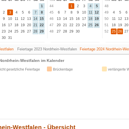
1
44
1
2
3
4
5
48
2
3
4
5
6
7
8
45
6
7
8
9
10
11
12
49
4
5
6
9
10
11
12
13
14
15
46
13
14
15
16
17
18
19
50
11
12
13
16
17
18
19
20
21
22
47
20
21
22
23
24
25
26
51
18
19
20
23
24
25
26
27
28
29
48
27
28
29
30
52
25
26
27
30
31
estfalen
Feiertage 2023 Nordrhein-Westfalen
Feiertage 2024 Nordrhein-Wes
 Nordrhein-Westfalen im Kalender
icht gesetzliche Feiertage
Brückentage
verlängerte
hein-Westfalen - Übersicht