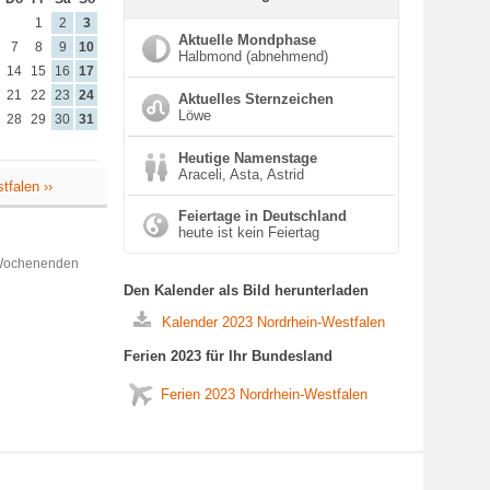
1
2
3
Aktuelle Mondphase
7
8
9
10
Halbmond (abnehmend)
14
15
16
17
21
22
23
24
Aktuelles Sternzeichen
Löwe
28
29
30
31
Heutige Namenstage
Araceli, Asta, Astrid
tfalen ››
Feiertage in Deutschland
heute ist kein Feiertag
 Wochenenden
Den Kalender als Bild herunterladen
Kalender 2023 Nordrhein-Westfalen
Ferien 2023 für Ihr Bundesland
Ferien 2023 Nordrhein-Westfalen