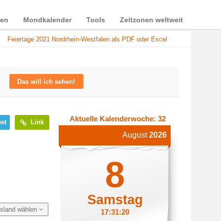
ien
Mondkalender
Tools
Zeitzonen weltweit
Feiertage 2021 Nordrhein-Westfalen als PDF oder Excel
Das will ich sehen!
Aktuelle Kalenderwoche: 32
et
Link
August
2026
8
Samstag
esland wählen
17:31:21