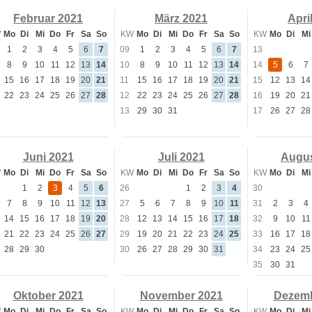
Februar 2021
März 2021
Apri
W
Mo
Di
Mi
Do
Fr
Sa
So
KW
Mo
Di
Mi
Do
Fr
Sa
So
KW
Mo
Di
Mi
1
2
3
4
5
6
7
09
1
2
3
4
5
6
7
13
8
9
10
11
12
13
14
10
8
9
10
11
12
13
14
14
5
6
7
15
16
17
18
19
20
21
11
15
16
17
18
19
20
21
15
12
13
14
22
23
24
25
26
27
28
12
22
23
24
25
26
27
28
16
19
20
21
13
29
30
31
17
26
27
28
Juni 2021
Juli 2021
Augus
W
Mo
Di
Mi
Do
Fr
Sa
So
KW
Mo
Di
Mi
Do
Fr
Sa
So
KW
Mo
Di
Mi
1
2
3
4
5
6
26
1
2
3
4
30
7
8
9
10
11
12
13
27
5
6
7
8
9
10
11
31
2
3
4
14
15
16
17
18
19
20
28
12
13
14
15
16
17
18
32
9
10
11
21
22
23
24
25
26
27
29
19
20
21
22
23
24
25
33
16
17
18
28
29
30
30
26
27
28
29
30
31
34
23
24
25
35
30
31
Oktober 2021
November 2021
Dezemb
W
Mo
Di
Mi
Do
Fr
Sa
So
KW
Mo
Di
Mi
Do
Fr
Sa
So
KW
Mo
Di
Mi