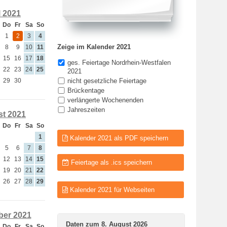
l 2021
Do
Fr
Sa
So
1
2
3
4
Zeige im Kalender 2021
8
9
10
11
15
16
17
18
ges. Feiertage Nordrhein-Westfalen
22
23
24
25
2021
29
30
nicht gesetzliche Feiertage
Brückentage
verlängerte Wochenenden
Jahreszeiten
t 2021
Do
Fr
Sa
So
1
Kalender 2021 als PDF speichern
5
6
7
8
12
13
14
15
Feiertage als .ics speichern
19
20
21
22
26
27
28
29
Kalender 2021 für Webseiten
er 2021
Daten zum 8. August 2026
Do
Fr
Sa
So