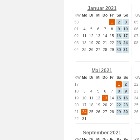
Januar 2021
KW
Mo
Di
Mi
Do
Fr
Sa
So
K
53
1
2
3
05
01
4
5
6
7
8
9
10
06
02
11
12
13
14
15
16
17
07
03
18
19
20
21
22
23
24
08
04
25
26
27
28
29
30
31
Mai 2021
KW
Mo
Di
Mi
Do
Fr
Sa
So
K
17
1
2
22
18
3
4
5
6
7
8
9
23
19
10
11
12
13
14
15
16
24
20
17
18
19
20
21
22
23
25
21
24
25
26
27
28
29
30
26
22
31
September 2021
KW
Mo
Di
Mi
Do
Fr
Sa
So
K