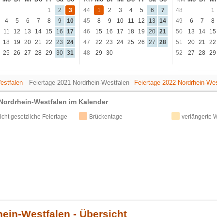
1
2
3
44
1
2
3
4
5
6
7
48
1
4
5
6
7
8
9
10
45
8
9
10
11
12
13
14
49
6
7
8
11
12
13
14
15
16
17
46
15
16
17
18
19
20
21
50
13
14
15
18
19
20
21
22
23
24
47
22
23
24
25
26
27
28
51
20
21
22
25
26
27
28
29
30
31
48
29
30
52
27
28
29
estfalen
Feiertage 2021 Nordrhein-Westfalen
Feiertage 2022 Nordrhein-Wes
 Nordrhein-Westfalen im Kalender
icht gesetzliche Feiertage
Brückentage
verlängerte
hein-Westfalen - Übersicht