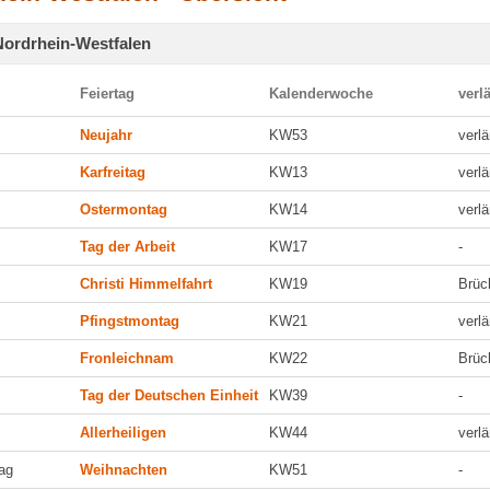
Nordrhein-Westfalen
Feiertag
Kalenderwoche
verl
Neujahr
KW53
verl
Karfreitag
KW13
verl
Ostermontag
KW14
verl
Tag der Arbeit
KW17
-
Christi Himmelfahrt
KW19
Brüc
Pfingstmontag
KW21
verl
Fronleichnam
KW22
Brüc
Tag der Deutschen Einheit
KW39
-
Allerheiligen
KW44
verl
ag
Weihnachten
KW51
-