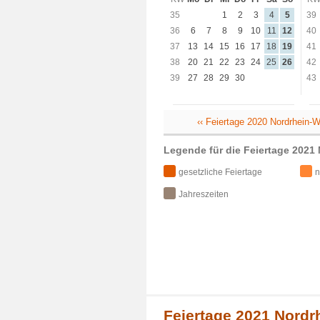
35
1
2
3
4
5
39
36
6
7
8
9
10
11
12
40
37
13
14
15
16
17
18
19
41
38
20
21
22
23
24
25
26
42
39
27
28
29
30
43
‹‹ Feiertage 2020 Nordrhein-W
Legende für die Feiertage 2021
gesetzliche Feiertage
n
Jahreszeiten
Feiertage 2021 Nordr