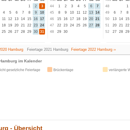
1
2
3
44
1
2
3
4
5
6
7
48
1
4
5
6
7
8
9
10
45
8
9
10
11
12
13
14
49
6
7
8
11
12
13
14
15
16
17
46
15
16
17
18
19
20
21
50
13
14
15
18
19
20
21
22
23
24
47
22
23
24
25
26
27
28
51
20
21
22
25
26
27
28
29
30
31
48
29
30
52
27
28
29
 2020 Hamburg
Feiertage 2021 Hamburg
Feiertage 2022 Hamburg ››
 Hamburg im Kalender
icht gesetzliche Feiertage
Brückentage
verlängerte
rg - Übersicht