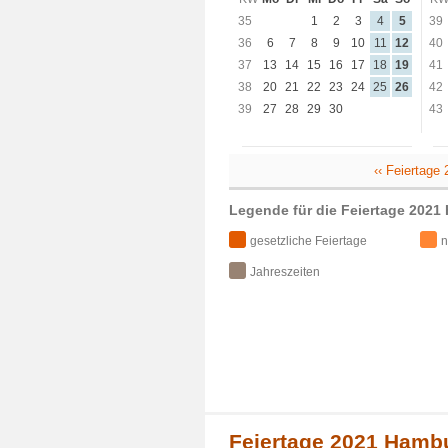
35
1
2
3
4
5
39
36
6
7
8
9
10
11
12
40
37
13
14
15
16
17
18
19
41
38
20
21
22
23
24
25
26
42
39
27
28
29
30
43
‹‹ Feiertage
Legende für die Feiertage 2021
gesetzliche Feiertage
n
Jahreszeiten
Feiertage 2021 Hambu