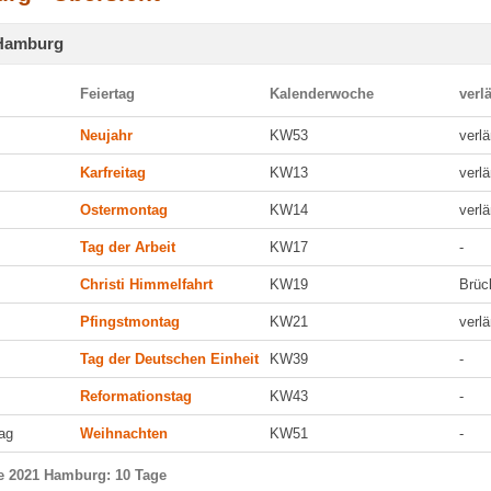
 Hamburg
Feiertag
Kalenderwoche
verl
Neujahr
KW53
verl
Karfreitag
KW13
verl
Ostermontag
KW14
verl
Tag der Arbeit
KW17
-
Christi Himmelfahrt
KW19
Brüc
Pfingstmontag
KW21
verl
Tag der Deutschen Einheit
KW39
-
Reformationstag
KW43
-
ag
Weihnachten
KW51
-
ge 2021 Hamburg: 10 Tage