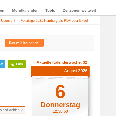
ien
Mondkalender
Tools
Zeitzonen weltweit
 Übersicht
Feiertage 2021 Hamburg als PDF oder Excel
Das will ich sehen!
Aktuelle Kalenderwoche: 32
et
Link
August
2026
6
Donnerstag
esland wählen
12:38:54