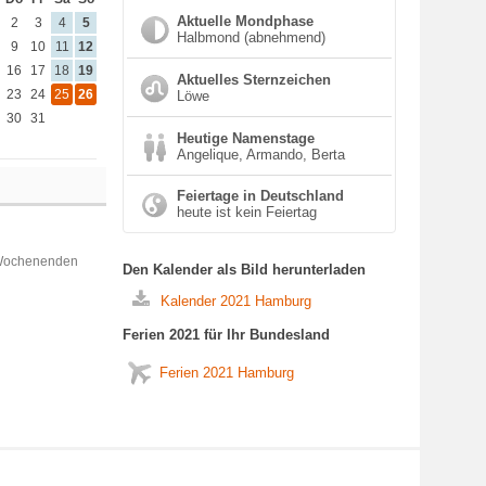
Aktuelle Mondphase
2
3
4
5
Halbmond (abnehmend)
9
10
11
12
16
17
18
19
Aktuelles Sternzeichen
23
24
25
26
Löwe
30
31
Heutige Namenstage
Angelique, Armando, Berta
Feiertage in Deutschland
heute ist kein Feiertag
 Wochenenden
Den Kalender als Bild herunterladen
Kalender 2021 Hamburg
Ferien 2021 für Ihr Bundesland
Ferien 2021 Hamburg