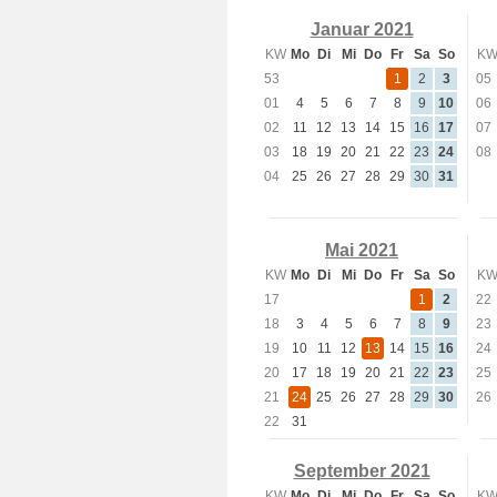
Januar 2021
KW
Mo
Di
Mi
Do
Fr
Sa
So
K
53
1
2
3
05
01
4
5
6
7
8
9
10
06
02
11
12
13
14
15
16
17
07
03
18
19
20
21
22
23
24
08
04
25
26
27
28
29
30
31
Mai 2021
KW
Mo
Di
Mi
Do
Fr
Sa
So
K
17
1
2
22
18
3
4
5
6
7
8
9
23
19
10
11
12
13
14
15
16
24
20
17
18
19
20
21
22
23
25
21
24
25
26
27
28
29
30
26
22
31
September 2021
KW
Mo
Di
Mi
Do
Fr
Sa
So
K