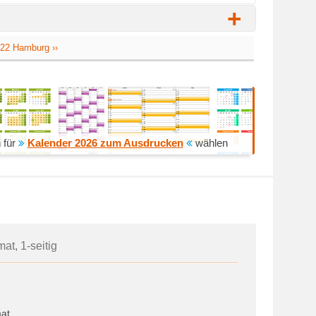
+
022 Hamburg ››
 für
Kalender 2026 zum Ausdrucken
wählen
at, 1-seitig
at