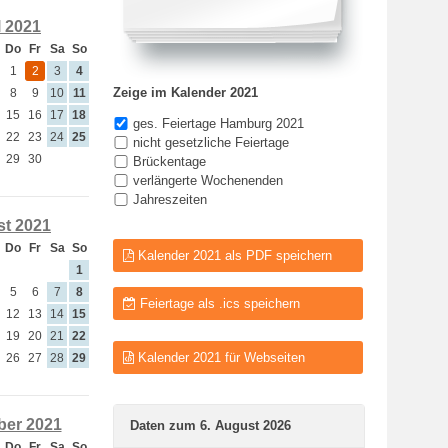
l 2021
Do
Fr
Sa
So
1
2
3
4
Zeige im Kalender 2021
8
9
10
11
15
16
17
18
ges. Feiertage Hamburg 2021
22
23
24
25
nicht gesetzliche Feiertage
29
30
Brückentage
verlängerte Wochenenden
Jahreszeiten
t 2021
Do
Fr
Sa
So
Kalender 2021 als PDF speichern
1
5
6
7
8
Feiertage als .ics speichern
12
13
14
15
19
20
21
22
Kalender 2021 für Webseiten
26
27
28
29
er 2021
Daten zum 6. August 2026
Do
Fr
Sa
So