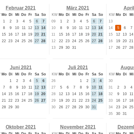
Februar 2021
März 2021
Apri
W
Mo
Di
Mi
Do
Fr
Sa
So
KW
Mo
Di
Mi
Do
Fr
Sa
So
KW
Mo
Di
Mi
1
2
3
4
5
6
7
09
1
2
3
4
5
6
7
13
8
9
10
11
12
13
14
10
8
9
10
11
12
13
14
14
5
6
7
15
16
17
18
19
20
21
11
15
16
17
18
19
20
21
15
12
13
14
22
23
24
25
26
27
28
12
22
23
24
25
26
27
28
16
19
20
21
13
29
30
31
17
26
27
28
Juni 2021
Juli 2021
Augus
W
Mo
Di
Mi
Do
Fr
Sa
So
KW
Mo
Di
Mi
Do
Fr
Sa
So
KW
Mo
Di
Mi
1
2
3
4
5
6
26
1
2
3
4
30
7
8
9
10
11
12
13
27
5
6
7
8
9
10
11
31
2
3
4
14
15
16
17
18
19
20
28
12
13
14
15
16
17
18
32
9
10
11
21
22
23
24
25
26
27
29
19
20
21
22
23
24
25
33
16
17
18
28
29
30
30
26
27
28
29
30
31
34
23
24
25
35
30
31
Oktober 2021
November 2021
Dezemb
W
Mo
Di
Mi
Do
Fr
Sa
So
KW
Mo
Di
Mi
Do
Fr
Sa
So
KW
Mo
Di
Mi