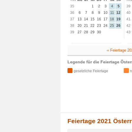
35
1
2
3
4
5
39
36
6
7
8
9
10
11
12
40
37
13
14
15
16
17
18
19
41
38
20
21
22
23
24
25
26
42
39
27
28
29
30
43
‹‹ Feiertage 2
Legende für die Feiertage Öster
gesetzliche Feiertage
n
Feiertage 2021 Österr