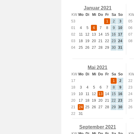
Januar 2021
KW
Mo
Di
Mi
Do
Fr
Sa
So
K
53
1
2
3
05
01
4
5
6
7
8
9
10
06
02
11
12
13
14
15
16
17
07
03
18
19
20
21
22
23
24
08
04
25
26
27
28
29
30
31
Mai 2021
KW
Mo
Di
Mi
Do
Fr
Sa
So
K
17
1
2
22
18
3
4
5
6
7
8
9
23
19
10
11
12
13
14
15
16
24
20
17
18
19
20
21
22
23
25
21
24
25
26
27
28
29
30
26
22
31
September 2021
KW
Mo
Di
Mi
Do
Fr
Sa
So
K