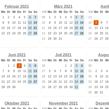
Februar 2021
März 2021
Apri
W
Mo
Di
Mi
Do
Fr
Sa
So
KW
Mo
Di
Mi
Do
Fr
Sa
So
KW
Mo
Di
Mi
1
2
3
4
5
6
7
09
1
2
3
4
5
6
7
13
8
9
10
11
12
13
14
10
8
9
10
11
12
13
14
14
5
6
7
15
16
17
18
19
20
21
11
15
16
17
18
19
20
21
15
12
13
14
22
23
24
25
26
27
28
12
22
23
24
25
26
27
28
16
19
20
21
13
29
30
31
17
26
27
28
Juni 2021
Juli 2021
Augus
W
Mo
Di
Mi
Do
Fr
Sa
So
KW
Mo
Di
Mi
Do
Fr
Sa
So
KW
Mo
Di
Mi
1
2
3
4
5
6
26
1
2
3
4
30
7
8
9
10
11
12
13
27
5
6
7
8
9
10
11
31
2
3
4
14
15
16
17
18
19
20
28
12
13
14
15
16
17
18
32
9
10
11
21
22
23
24
25
26
27
29
19
20
21
22
23
24
25
33
16
17
18
28
29
30
30
26
27
28
29
30
31
34
23
24
25
35
30
31
Oktober 2021
November 2021
Dezemb
W
Mo
Di
Mi
Do
Fr
Sa
So
KW
Mo
Di
Mi
Do
Fr
Sa
So
KW
Mo
Di
Mi