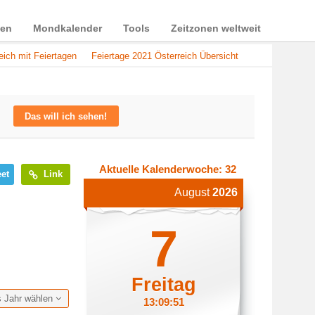
ien
Mondkalender
Tools
Zeitzonen weltweit
eich mit Feiertagen
Feiertage 2021 Österreich Übersicht
Das will ich sehen!
Aktuelle Kalenderwoche: 32
et
Link
August
2026
7
Freitag
s Jahr wählen
13:09:52