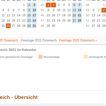
1
2
3
44
1
2
3
4
5
6
7
48
1
4
5
6
7
8
9
10
45
8
9
10
11
12
13
14
49
6
7
8
11
12
13
14
15
16
17
46
15
16
17
18
19
20
21
50
13
14
15
18
19
20
21
22
23
24
47
22
23
24
25
26
27
28
51
20
21
22
25
26
27
28
29
30
31
48
29
30
52
27
28
29
020 Österreich
Feiertage 2021 Österreich
Feiertage 2022 Österreich ››
reich 2021 im Kalender
icht gesetzliche Feiertage
Brückentage
verlängerte
eich - Übersicht