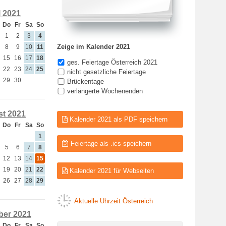
l 2021
Do
Fr
Sa
So
1
2
3
4
Zeige im Kalender 2021
8
9
10
11
15
16
17
18
ges. Feiertage Österreich 2021
22
23
24
25
nicht gesetzliche Feiertage
29
30
Brückentage
verlängerte Wochenenden
t 2021
Kalender 2021 als PDF speichern
Do
Fr
Sa
So
1
Feiertage als .ics speichern
5
6
7
8
12
13
14
15
19
20
21
22
Kalender 2021 für Webseiten
26
27
28
29
Aktuelle Uhrzeit Österreich
er 2021
Do
Fr
Sa
So