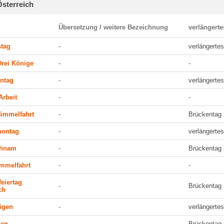
Österreich
Übersetzung / weitere Bezeichnung
verlängert
stag
-
verlängert
Drei Könige
-
-
ntag
-
verlängert
Arbeit
-
-
Himmelfahrt
-
Brückentag 
montag
-
verlängert
chnam
-
Brückentag 
immelfahrt
-
-
feiertag
-
Brückentag 
ch
ligen
-
verlängert
len
-
Brückentag 