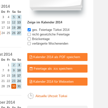
l 2014
Do
Fr
Sa
So
3
4
5
6
Zeige im Kalender 2014
10
11
12
13
17
18
19
20
ges. Feiertage Türkei 2014
24
25
26
27
nicht gesetzliche Feiertage
Brückentage
verlängerte Wochenenden
t 2014
Kalender 2014 als PDF speichern
Do
Fr
Sa
So
1
2
3
Feiertage als .ics speichern
7
8
9
10
14
15
16
17
21
22
23
24
Kalender 2014 für Webseiten
28
29
30
31
Aktuelle Uhrzeit Türkei
er 2014
Do
Fr
Sa
So