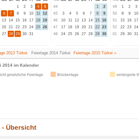
1
2
3
4
5
44
1
2
49
1
2
3
6
7
8
9
10
11
12
45
3
4
5
6
7
8
9
50
8
9
10
13
14
15
16
17
18
19
46
10
11
12
13
14
15
16
51
15
16
17
20
21
22
23
24
25
26
47
17
18
19
20
21
22
23
52
22
23
24
27
28
29
30
31
48
24
25
26
27
28
29
30
01
29
30
31
tage 2013 Türkei
Feiertage 2014 Türkei
Feiertage 2015 Türkei ››
i 2014 im Kalender
icht gesetzliche Feiertage
Brückentage
verlängerte
 - Übersicht