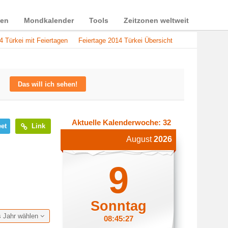
ien
Mondkalender
Tools
Zeitzonen weltweit
4 Türkei mit Feiertagen
Feiertage 2014 Türkei Übersicht
Das will ich sehen!
Aktuelle Kalenderwoche: 32
et
Link
August
2026
9
Sonntag
s Jahr wählen
08:45:28