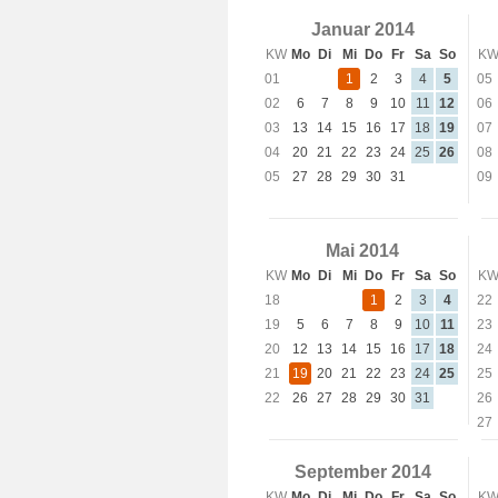
Januar 2014
KW
Mo
Di
Mi
Do
Fr
Sa
So
K
01
1
2
3
4
5
05
02
6
7
8
9
10
11
12
06
03
13
14
15
16
17
18
19
07
04
20
21
22
23
24
25
26
08
05
27
28
29
30
31
09
Mai 2014
KW
Mo
Di
Mi
Do
Fr
Sa
So
K
18
1
2
3
4
22
19
5
6
7
8
9
10
11
23
20
12
13
14
15
16
17
18
24
21
19
20
21
22
23
24
25
25
22
26
27
28
29
30
31
26
27
September 2014
KW
Mo
Di
Mi
Do
Fr
Sa
So
K