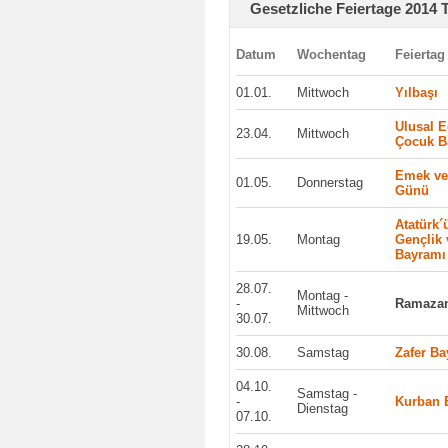
Gesetzliche Feiertage 2014 
Datum
Wochentag
Feiertag
01.01.
Mittwoch
Yılbaşı
Ulusal 
23.04.
Mittwoch
Çocuk B
Emek ve
01.05.
Donnerstag
Günü
Atatürk
19.05.
Montag
Gençlik 
Bayramı
28.07.
Montag -
-
Ramazan
Mittwoch
30.07.
30.08.
Samstag
Zafer B
04.10.
Samstag -
-
Kurban 
Dienstag
07.10.