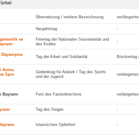
Türkei
Übersetzung / weitere Bezeichnung
verlängert
Neujahrstag
-
Egemenlik ve
Feiertag der Nationalen Souveränität und
-
ayramı
des Kindes
 Dayanışma
Tag der Arbeit und Solidarität
Brückentag 
´ü Anma,
Gedenktag für Atatürk / Tag des Sports
ve Spor
verlängerte
und der Jugend
 Bayramı
Fest des Fastenbrechens
verlängerte
ayramı
Tag des Sieges
-
Bayramı
Islamisches Opferfest
-