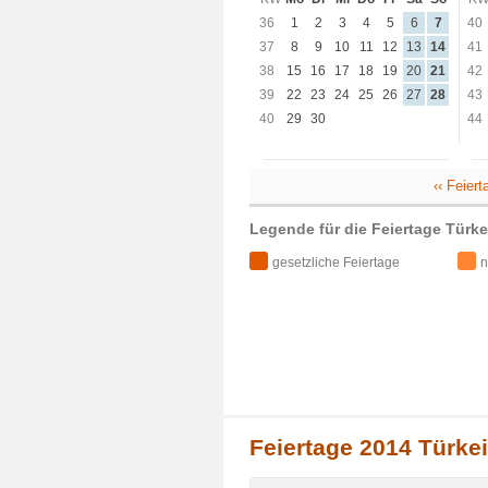
36
1
2
3
4
5
6
7
40
37
8
9
10
11
12
13
14
41
38
15
16
17
18
19
20
21
42
39
22
23
24
25
26
27
28
43
40
29
30
44
‹‹ Feier
Legende für die Feiertage Türke
gesetzliche Feiertage
n
Feiertage 2014 Türkei