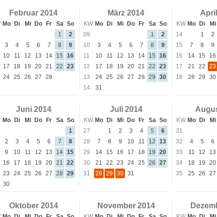
Februar 2014
März 2014
Apri
W
Mo
Di
Mi
Do
Fr
Sa
So
KW
Mo
Di
Mi
Do
Fr
Sa
So
KW
Mo
Di
Mi
1
2
09
1
2
14
1
2
3
4
5
6
7
8
9
10
3
4
5
6
7
8
9
15
7
8
9
10
11
12
13
14
15
16
11
10
11
12
13
14
15
16
16
14
15
16
17
18
19
20
21
22
23
12
17
18
19
20
21
22
23
17
21
22
23
24
25
26
27
28
13
24
25
26
27
28
29
30
18
28
29
30
14
31
Juni 2014
Juli 2014
Augus
W
Mo
Di
Mi
Do
Fr
Sa
So
KW
Mo
Di
Mi
Do
Fr
Sa
So
KW
Mo
Di
Mi
1
27
1
2
3
4
5
6
31
2
3
4
5
6
7
8
28
7
8
9
10
11
12
13
32
4
5
6
9
10
11
12
13
14
15
29
14
15
16
17
18
19
20
33
11
12
13
16
17
18
19
20
21
22
30
21
22
23
24
25
26
27
34
18
19
20
23
24
25
26
27
28
29
31
28
29
30
31
35
25
26
27
30
Oktober 2014
November 2014
Dezemb
W
Mo
Di
Mi
Do
Fr
Sa
So
KW
Mo
Di
Mi
Do
Fr
Sa
So
KW
Mo
Di
Mi