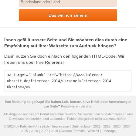
Das will ich sehen!
Ihnen gefällt unsere Seite und Sie möchten dies durch eine
Empfehlung auf Ihrer Webseite zum Audruck bringen?
Dann nutzen Sie doch einfach den folgenden HTML-Code. Wir
freuen uns über Ihre Referenz!
<a target="_blank" href="https://www.kalender-
uhrzeit.de/feiertage-2014/ukraine">Feiertage 2014
Ukraine</a>
Ihre Meinung ist gefragt! Sie haben Lob, konstruktive Kritik oder Anmerkungen
zur Seite?
Kontaktieren Sie uns!
Alle Angaben auf diesem Portal sind ohne Gewähr. Sie wurden nach bestem Wissen und
Gewissen recherchiert und aufbereitet. Fehler sind jedoch nicht auszuschließen.
© 2026 by Kalender-Uhrzeit.de |
Impressum
|
Datenschutz
|
2021
|
2022
|
2023
|
2024
|
2025
|
2026
|
2027
|
2028
|
Aktuelle Termine
|
Weltzeit
|
Feiertage