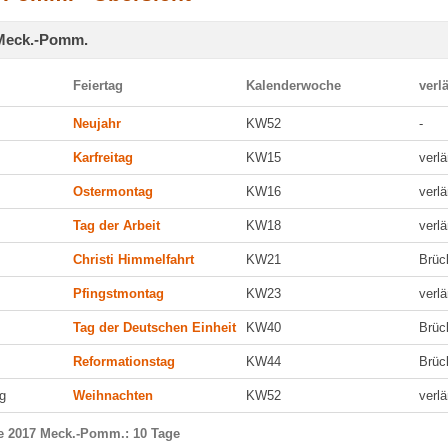
 Meck.-Pomm.
Feiertag
Kalenderwoche
verl
Neujahr
KW52
-
Karfreitag
KW15
verl
Ostermontag
KW16
verl
Tag der Arbeit
KW18
verl
Christi Himmelfahrt
KW21
Brüc
Pfingstmontag
KW23
verl
Tag der Deutschen Einheit
KW40
Brüc
Reformationstag
KW44
Brüc
g
Weihnachten
KW52
verl
ge 2017 Meck.-Pomm.: 10 Tage