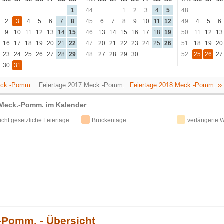
1
44
1
2
3
4
5
48
2
3
4
5
6
7
8
45
6
7
8
9
10
11
12
49
4
5
6
9
10
11
12
13
14
15
46
13
14
15
16
17
18
19
50
11
12
13
16
17
18
19
20
21
22
47
20
21
22
23
24
25
26
51
18
19
20
23
24
25
26
27
28
29
48
27
28
29
30
52
25
26
27
30
31
Meck.-Pomm.
Feiertage 2017 Meck.-Pomm.
Feiertage 2018 Meck.-Pomm. ››
 Meck.-Pomm. im Kalender
icht gesetzliche Feiertage
Brückentage
verlängerte
-Pomm. - Übersicht