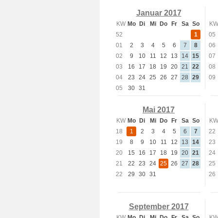
Januar 2017
KW
Mo
Di
Mi
Do
Fr
Sa
So
K
52
1
05
01
2
3
4
5
6
7
8
06
02
9
10
11
12
13
14
15
07
03
16
17
18
19
20
21
22
08
04
23
24
25
26
27
28
29
09
05
30
31
Mai 2017
KW
Mo
Di
Mi
Do
Fr
Sa
So
K
18
1
2
3
4
5
6
7
22
19
8
9
10
11
12
13
14
23
20
15
16
17
18
19
20
21
24
21
22
23
24
25
26
27
28
25
22
29
30
31
26
September 2017
KW
Mo
Di
Mi
Do
Fr
Sa
So
K