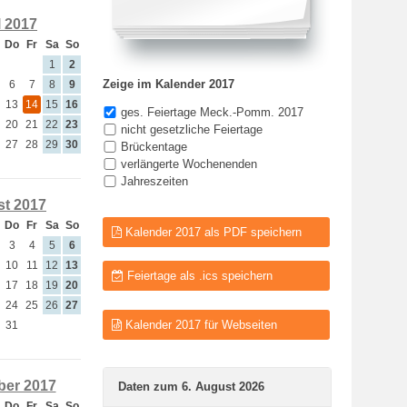
l 2017
Do
Fr
Sa
So
1
2
Zeige im Kalender 2017
6
7
8
9
13
14
15
16
ges. Feiertage Meck.-Pomm. 2017
20
21
22
23
nicht gesetzliche Feiertage
27
28
29
30
Brückentage
verlängerte Wochenenden
Jahreszeiten
t 2017
Do
Fr
Sa
So
Kalender 2017 als PDF speichern
3
4
5
6
10
11
12
13
Feiertage als .ics speichern
17
18
19
20
24
25
26
27
Kalender 2017 für Webseiten
31
er 2017
Daten zum 6. August 2026
Do
Fr
Sa
So