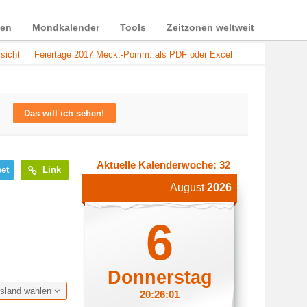
ien
Mondkalender
Tools
Zeitzonen weltweit
sicht
Feiertage 2017 Meck.-Pomm. als PDF oder Excel
Das will ich sehen!
Aktuelle Kalenderwoche: 32
et
Link
August
2026
6
Donnerstag
esland wählen
20:26:02