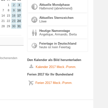
Aktuelle Mondphase
1
2
3
Halbmond (abnehmend)
7
8
9
10
14
15
16
17
Aktuelles Sternzeichen
21
22
23
24
Löwe
28
29
30
31
Heutige Namenstage
Angelique, Armando, Berta
Feiertage in Deutschland
heute ist kein Feiertag
 Wochenenden
Den Kalender als Bild herunterladen
Kalender 2017 Meck.-Pomm.
Ferien 2017 für Ihr Bundesland
Ferien 2017 Meck.-Pomm.