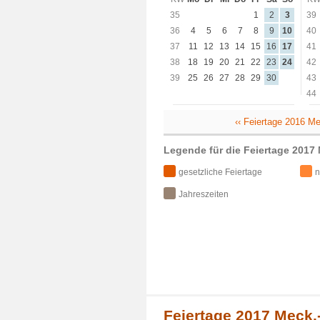
35
1
2
3
39
36
4
5
6
7
8
9
10
40
37
11
12
13
14
15
16
17
41
38
18
19
20
21
22
23
24
42
39
25
26
27
28
29
30
43
44
‹‹ Feiertage 2016 
Legende für die Feiertage 2017
gesetzliche Feiertage
n
Jahreszeiten
Feiertage 2017 Meck.