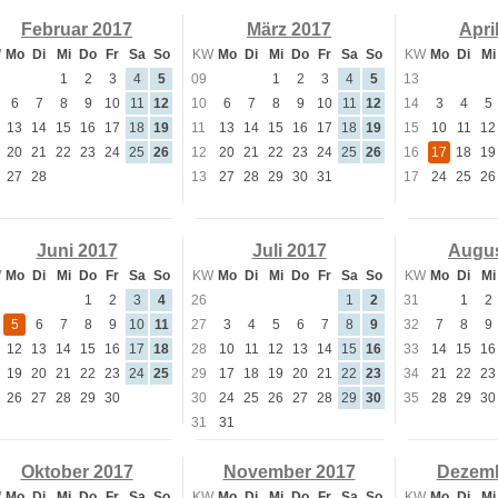
Februar 2017
März 2017
Apri
W
Mo
Di
Mi
Do
Fr
Sa
So
KW
Mo
Di
Mi
Do
Fr
Sa
So
KW
Mo
Di
Mi
1
2
3
4
5
09
1
2
3
4
5
13
6
7
8
9
10
11
12
10
6
7
8
9
10
11
12
14
3
4
5
13
14
15
16
17
18
19
11
13
14
15
16
17
18
19
15
10
11
12
20
21
22
23
24
25
26
12
20
21
22
23
24
25
26
16
17
18
19
27
28
13
27
28
29
30
31
17
24
25
26
Juni 2017
Juli 2017
Augus
W
Mo
Di
Mi
Do
Fr
Sa
So
KW
Mo
Di
Mi
Do
Fr
Sa
So
KW
Mo
Di
Mi
1
2
3
4
26
1
2
31
1
2
5
6
7
8
9
10
11
27
3
4
5
6
7
8
9
32
7
8
9
12
13
14
15
16
17
18
28
10
11
12
13
14
15
16
33
14
15
16
19
20
21
22
23
24
25
29
17
18
19
20
21
22
23
34
21
22
23
26
27
28
29
30
30
24
25
26
27
28
29
30
35
28
29
30
31
31
Oktober 2017
November 2017
Dezemb
W
Mo
Di
Mi
Do
Fr
Sa
So
KW
Mo
Di
Mi
Do
Fr
Sa
So
KW
Mo
Di
Mi