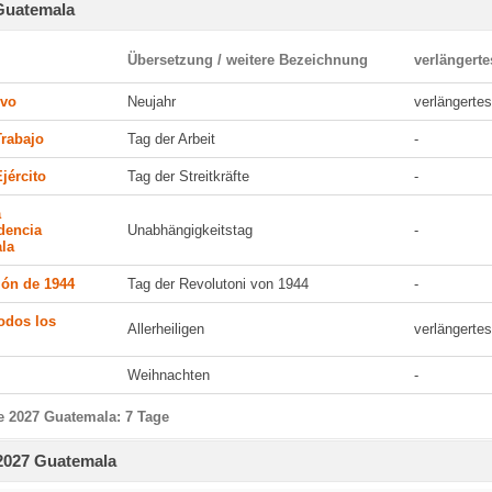
 Guatemala
Übersetzung / weitere Bezeichnung
verlängert
evo
Neujahr
verlängert
Trabajo
Tag der Arbeit
-
Ejército
Tag der Streitkräfte
-
a
dencia
Unabhängigkeitstag
-
la
ión de 1944
Tag der Revolutoni von 1944
-
odos los
Allerheiligen
verlängert
Weihnachten
-
e 2027 Guatemala: 7 Tage
 2027 Guatemala