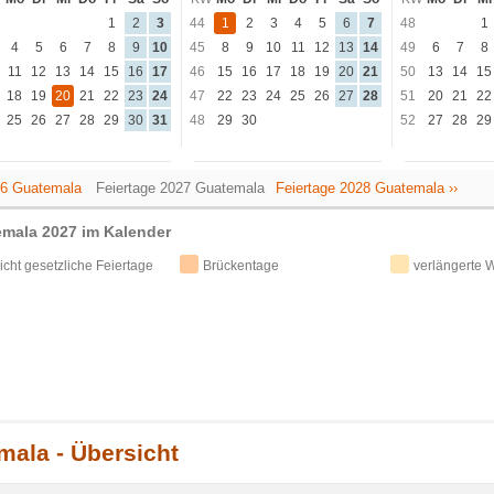
1
2
3
44
1
2
3
4
5
6
7
48
1
4
5
6
7
8
9
10
45
8
9
10
11
12
13
14
49
6
7
8
11
12
13
14
15
16
17
46
15
16
17
18
19
20
21
50
13
14
15
18
19
20
21
22
23
24
47
22
23
24
25
26
27
28
51
20
21
22
25
26
27
28
29
30
31
48
29
30
52
27
28
29
026 Guatemala
Feiertage 2027 Guatemala
Feiertage 2028 Guatemala ››
emala 2027 im Kalender
icht gesetzliche Feiertage
Brückentage
verlängerte
mala - Übersicht