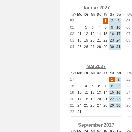
Januar 2027
KW
Mo
Di
Mi
Do
Fr
Sa
So
K
53
1
2
3
05
01
4
5
6
7
8
9
10
06
02
11
12
13
14
15
16
17
07
03
18
19
20
21
22
23
24
08
04
25
26
27
28
29
30
31
Mai 2027
KW
Mo
Di
Mi
Do
Fr
Sa
So
K
17
1
2
22
18
3
4
5
6
7
8
9
23
19
10
11
12
13
14
15
16
24
20
17
18
19
20
21
22
23
25
21
24
25
26
27
28
29
30
26
22
31
September 2027
KW
Mo
Di
Mi
Do
Fr
Sa
So
K