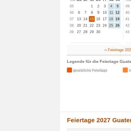
35
1
2
3
4
5
39
36
6
7
8
9
10
11
12
40
37
13
14
15
16
17
18
19
41
38
20
21
22
23
24
25
26
42
39
27
28
29
30
43
‹‹ Feiertage 2
Legende für die Feiertage Guat
gesetzliche Feiertage
n
Feiertage 2027 Guate