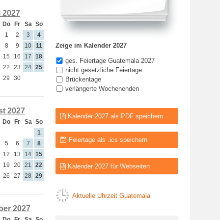
l 2027
Do
Fr
Sa
So
1
2
3
4
Zeige im Kalender 2027
8
9
10
11
15
16
17
18
ges. Feiertage Guatemala 2027
22
23
24
25
nicht gesetzliche Feiertage
29
30
Brückentage
verlängerte Wochenenden
t 2027
Kalender 2027 als PDF speichern
Do
Fr
Sa
So
1
Feiertage als .ics speichern
5
6
7
8
12
13
14
15
19
20
21
22
Kalender 2027 für Webseiten
26
27
28
29
Aktuelle Uhrzeit Guatemala
er 2027
Do
Fr
Sa
So