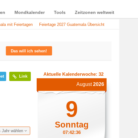
ien
Mondkalender
Tools
Zeitzonen weltweit
la mit Feiertagen
Feiertage 2027 Guatemala Übersicht
Das will ich sehen!
Aktuelle Kalenderwoche: 32
et
Link
August
2026
9
Sonntag
s Jahr wählen
07:42:36