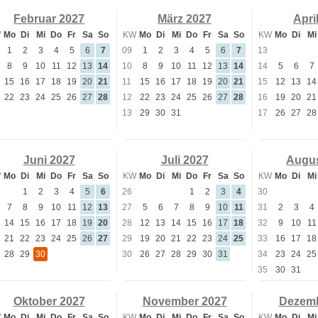
Februar 2027
März 2027
Apri
W
Mo
Di
Mi
Do
Fr
Sa
So
KW
Mo
Di
Mi
Do
Fr
Sa
So
KW
Mo
Di
Mi
1
2
3
4
5
6
7
09
1
2
3
4
5
6
7
13
8
9
10
11
12
13
14
10
8
9
10
11
12
13
14
14
5
6
7
15
16
17
18
19
20
21
11
15
16
17
18
19
20
21
15
12
13
14
22
23
24
25
26
27
28
12
22
23
24
25
26
27
28
16
19
20
21
13
29
30
31
17
26
27
28
Juni 2027
Juli 2027
Augus
W
Mo
Di
Mi
Do
Fr
Sa
So
KW
Mo
Di
Mi
Do
Fr
Sa
So
KW
Mo
Di
Mi
1
2
3
4
5
6
26
1
2
3
4
30
7
8
9
10
11
12
13
27
5
6
7
8
9
10
11
31
2
3
4
14
15
16
17
18
19
20
28
12
13
14
15
16
17
18
32
9
10
11
21
22
23
24
25
26
27
29
19
20
21
22
23
24
25
33
16
17
18
28
29
30
30
26
27
28
29
30
31
34
23
24
25
35
30
31
Oktober 2027
November 2027
Dezemb
W
Mo
Di
Mi
Do
Fr
Sa
So
KW
Mo
Di
Mi
Do
Fr
Sa
So
KW
Mo
Di
Mi