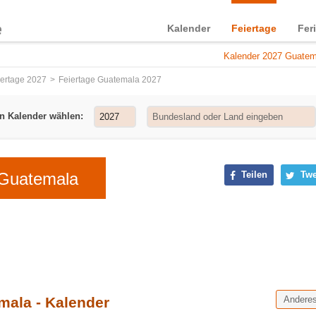
Kalender
Feiertage
Fer
Kalender 2027 Guatema
iertage 2027
Feiertage Guatemala 2027
n Kalender wählen:
 Guatemala
Teilen
Twe
mala - Kalender
Andere