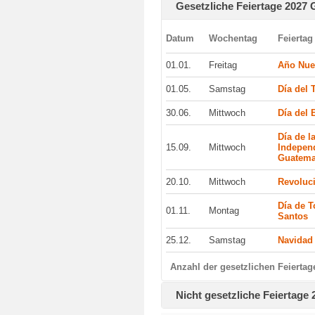
Gesetzliche Feiertage 2027
Datum
Wochentag
Feiertag
01.01.
Freitag
Año Nu
01.05.
Samstag
Día del 
30.06.
Mittwoch
Día del 
Día de l
15.09.
Mittwoch
Indepen
Guatema
20.10.
Mittwoch
Revoluc
Día de T
01.11.
Montag
Santos
25.12.
Samstag
Navidad
Anzahl der gesetzlichen Feiertag
Nicht gesetzliche Feiertage