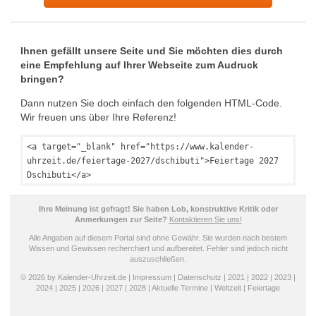
Ihnen gefällt unsere Seite und Sie möchten dies durch
eine Empfehlung auf Ihrer Webseite zum Audruck
bringen?
Dann nutzen Sie doch einfach den folgenden HTML-Code.
Wir freuen uns über Ihre Referenz!
<a target="_blank" href="https://www.kalender-
uhrzeit.de/feiertage-2027/dschibuti">Feiertage 2027
Dschibuti</a>
Ihre Meinung ist gefragt! Sie haben Lob, konstruktive Kritik oder
Anmerkungen zur Seite?
Kontaktieren Sie uns!
Alle Angaben auf diesem Portal sind ohne Gewähr. Sie wurden nach bestem
Wissen und Gewissen recherchiert und aufbereitet. Fehler sind jedoch nicht
auszuschließen.
© 2026 by Kalender-Uhrzeit.de |
Impressum
|
Datenschutz
|
2021
|
2022
|
2023
|
2024
|
2025
|
2026
|
2027
|
2028
|
Aktuelle Termine
|
Weltzeit
|
Feiertage