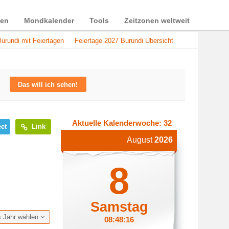
ien
Mondkalender
Tools
Zeitzonen weltweit
urundi mit Feiertagen
Feiertage 2027 Burundi Übersicht
Das will ich sehen!
Aktuelle Kalenderwoche: 32
et
Link
August
2026
8
Samstag
s Jahr wählen
08:48:16