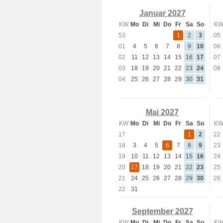
Januar 2027
KW
Mo
Di
Mi
Do
Fr
Sa
So
K
53
1
2
3
05
01
4
5
6
7
8
9
10
06
02
11
12
13
14
15
16
17
07
03
18
19
20
21
22
23
24
08
04
25
26
27
28
29
30
31
Mai 2027
KW
Mo
Di
Mi
Do
Fr
Sa
So
K
17
1
2
22
18
3
4
5
6
7
8
9
23
19
10
11
12
13
14
15
16
24
20
17
18
19
20
21
22
23
25
21
24
25
26
27
28
29
30
26
22
31
September 2027
KW
Mo
Di
Mi
Do
Fr
Sa
So
K