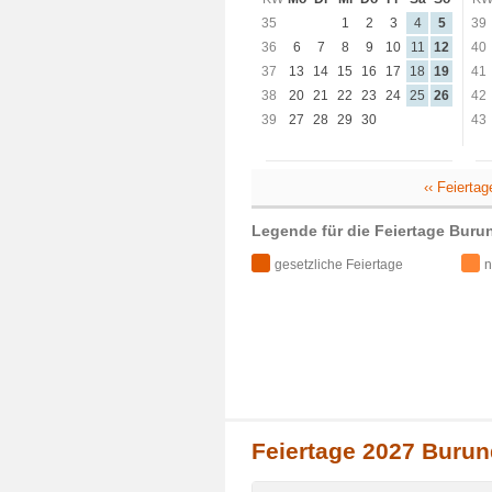
35
1
2
3
4
5
39
36
6
7
8
9
10
11
12
40
37
13
14
15
16
17
18
19
41
38
20
21
22
23
24
25
26
42
39
27
28
29
30
43
‹‹ Feierta
Legende für die Feiertage Buru
gesetzliche Feiertage
n
Feiertage 2027 Burund