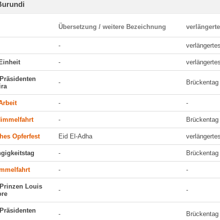
Burundi
Übersetzung / weitere Bezeichnung
verlängert
-
verlängert
Einheit
-
verlängert
 Präsidenten
-
Brückentag
ira
Arbeit
-
-
Himmelfahrt
-
Brückentag
hes Opferfest
Eid El-Adha
verlängert
gigkeitstag
-
Brückentag
immelfahrt
-
-
 Prinzen Louis
-
-
ore
 Präsidenten
-
Brückentag
e