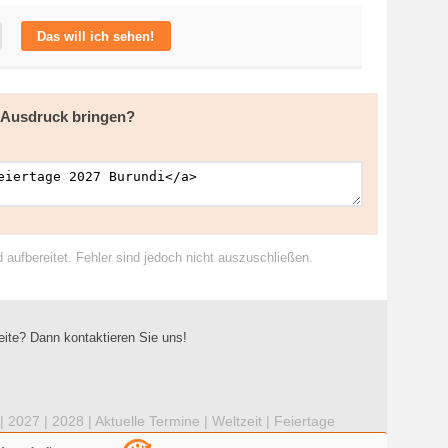
Das will ich sehen!
m Ausdruck bringen?
ufbereitet. Fehler sind jedoch nicht auszuschließen.
eite? Dann kontaktieren Sie uns!
|
2027
|
2028
|
Aktuelle Termine
|
Weltzeit
|
Feiertage