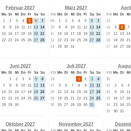
Februar 2027
März 2027
Apri
W
Mo
Di
Mi
Do
Fr
Sa
So
KW
Mo
Di
Mi
Do
Fr
Sa
So
KW
Mo
Di
Mi
1
2
3
4
5
6
7
09
1
2
3
4
5
6
7
13
8
9
10
11
12
13
14
10
8
9
10
11
12
13
14
14
5
6
7
15
16
17
18
19
20
21
11
15
16
17
18
19
20
21
15
12
13
14
22
23
24
25
26
27
28
12
22
23
24
25
26
27
28
16
19
20
21
13
29
30
31
17
26
27
28
Juni 2027
Juli 2027
Augus
W
Mo
Di
Mi
Do
Fr
Sa
So
KW
Mo
Di
Mi
Do
Fr
Sa
So
KW
Mo
Di
Mi
1
2
3
4
5
6
26
1
2
3
4
30
7
8
9
10
11
12
13
27
5
6
7
8
9
10
11
31
2
3
4
14
15
16
17
18
19
20
28
12
13
14
15
16
17
18
32
9
10
11
21
22
23
24
25
26
27
29
19
20
21
22
23
24
25
33
16
17
18
28
29
30
30
26
27
28
29
30
31
34
23
24
25
35
30
31
Oktober 2027
November 2027
Dezemb
W
Mo
Di
Mi
Do
Fr
Sa
So
KW
Mo
Di
Mi
Do
Fr
Sa
So
KW
Mo
Di
Mi