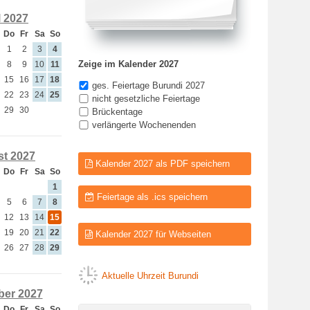
l 2027
Do
Fr
Sa
So
1
2
3
4
Zeige im Kalender 2027
8
9
10
11
15
16
17
18
ges. Feiertage Burundi 2027
22
23
24
25
nicht gesetzliche Feiertage
29
30
Brückentage
verlängerte Wochenenden
t 2027
Kalender 2027 als PDF speichern
Do
Fr
Sa
So
1
Feiertage als .ics speichern
5
6
7
8
12
13
14
15
19
20
21
22
Kalender 2027 für Webseiten
26
27
28
29
Aktuelle Uhrzeit Burundi
er 2027
Do
Fr
Sa
So