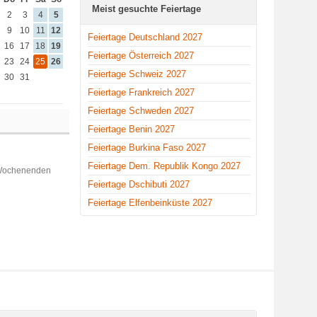
Meist gesuchte Feiertage
2
3
4
5
9
10
11
12
Feiertage Deutschland 2027
16
17
18
19
Feiertage Österreich 2027
23
24
25
26
Feiertage Schweiz 2027
30
31
Feiertage Frankreich 2027
Feiertage Schweden 2027
Feiertage Benin 2027
Feiertage Burkina Faso 2027
Feiertage Dem. Republik Kongo 2027
 Wochenenden
Feiertage Dschibuti 2027
Feiertage Elfenbeinküste 2027