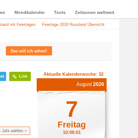
ien
Mondkalender
Tools
Zeitzonen weltweit
land mit Feiertagen
Feiertage 2018 Russland Übersicht
Das will ich sehen!
Aktuelle Kalenderwoche: 32
et
Link
August
2026
7
Freitag
s Jahr wählen
10:06:01