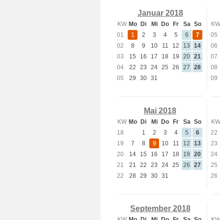
Januar 2018
KW
Mo
Di
Mi
Do
Fr
Sa
So
K
01
1
2
3
4
5
6
7
05
02
8
9
10
11
12
13
14
06
03
15
16
17
18
19
20
21
07
04
22
23
24
25
26
27
28
08
05
29
30
31
09
Mai 2018
KW
Mo
Di
Mi
Do
Fr
Sa
So
K
18
1
2
3
4
5
6
22
19
7
8
9
10
11
12
13
23
20
14
15
16
17
18
19
20
24
21
21
22
23
24
25
26
27
25
22
28
29
30
31
26
September 2018
KW
Mo
Di
Mi
Do
Fr
Sa
So
K