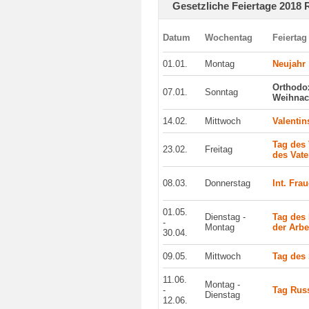
Gesetzliche Feiertage 2018
Datum
Wochentag
Feiertag
01.01.
Montag
Neujahr
Orthodo
07.01.
Sonntag
Weihnac
14.02.
Mittwoch
Valentin
Tag des 
23.02.
Freitag
des Vate
08.03.
Donnerstag
Int. Fra
01.05.
Dienstag -
Tag des
-
Montag
der Arbe
30.04.
09.05.
Mittwoch
Tag des
11.06.
Montag -
-
Tag Rus
Dienstag
12.06.