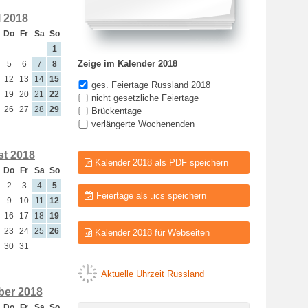
l 2018
Do
Fr
Sa
So
1
Zeige im Kalender 2018
5
6
7
8
12
13
14
15
ges. Feiertage Russland 2018
19
20
21
22
nicht gesetzliche Feiertage
26
27
28
29
Brückentage
verlängerte Wochenenden
t 2018
Kalender 2018 als PDF speichern
Do
Fr
Sa
So
2
3
4
5
Feiertage als .ics speichern
9
10
11
12
16
17
18
19
23
24
25
26
Kalender 2018 für Webseiten
30
31
Aktuelle Uhrzeit Russland
er 2018
Do
Fr
Sa
So