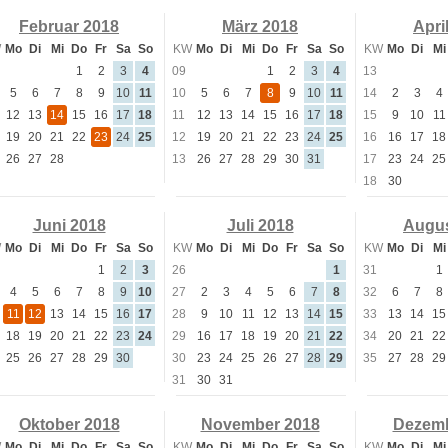
Februar 2018
März 2018
Apri
W
Mo
Di
Mi
Do
Fr
Sa
So
KW
Mo
Di
Mi
Do
Fr
Sa
So
KW
Mo
Di
Mi
1
2
3
4
09
1
2
3
4
13
5
6
7
8
9
10
11
10
5
6
7
8
9
10
11
14
2
3
4
12
13
14
15
16
17
18
11
12
13
14
15
16
17
18
15
9
10
11
19
20
21
22
23
24
25
12
19
20
21
22
23
24
25
16
16
17
18
26
27
28
13
26
27
28
29
30
31
17
23
24
25
18
30
Juni 2018
Juli 2018
Augus
W
Mo
Di
Mi
Do
Fr
Sa
So
KW
Mo
Di
Mi
Do
Fr
Sa
So
KW
Mo
Di
Mi
1
2
3
26
1
31
1
4
5
6
7
8
9
10
27
2
3
4
5
6
7
8
32
6
7
8
11
12
13
14
15
16
17
28
9
10
11
12
13
14
15
33
13
14
15
18
19
20
21
22
23
24
29
16
17
18
19
20
21
22
34
20
21
22
25
26
27
28
29
30
30
23
24
25
26
27
28
29
35
27
28
29
31
30
31
Oktober 2018
November 2018
Dezemb
W
Mo
Di
Mi
Do
Fr
Sa
So
KW
Mo
Di
Mi
Do
Fr
Sa
So
KW
Mo
Di
Mi