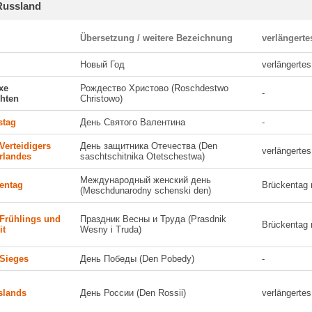
 Russland
Übersetzung / weitere Bezeichnung
verlängert
Новый Год
verlängerte
xe
Рождество Христово (Roschdestwo
-
hten
Christowo)
stag
День Святого Валентина
-
Verteidigers
День защитника Отечества (Den
verlängerte
rlandes
saschtschitnika Otetschestwa)
Международный женский день
uentag
Brückentag 
(Meschdunarodny schenski den)
 Frühlings und
Праздник Весны и Труда (Prasdnik
Brückentag 
it
Wesny i Truda)
 Sieges
День Победы (Den Pobedy)
-
slands
День России (Den Rossii)
verlängerte