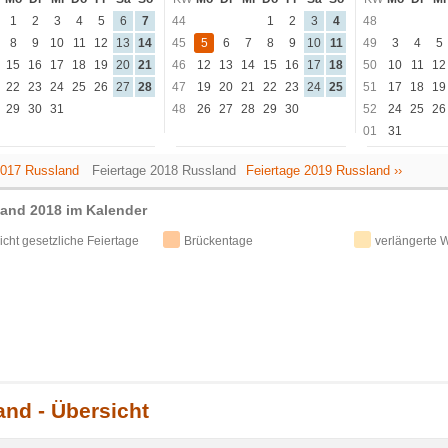
1
2
3
4
5
6
7
44
1
2
3
4
48
8
9
10
11
12
13
14
45
5
6
7
8
9
10
11
49
3
4
5
15
16
17
18
19
20
21
46
12
13
14
15
16
17
18
50
10
11
12
22
23
24
25
26
27
28
47
19
20
21
22
23
24
25
51
17
18
19
29
30
31
48
26
27
28
29
30
52
24
25
26
01
31
 2017 Russland
Feiertage 2018 Russland
Feiertage 2019 Russland ››
land 2018 im Kalender
icht gesetzliche Feiertage
Brückentage
verlängerte
and - Übersicht