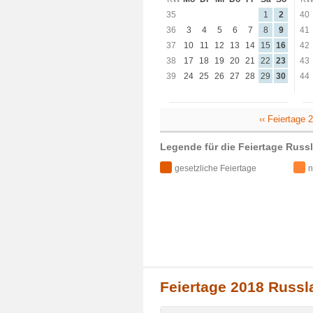
35
1
2
40
36
3
4
5
6
7
8
9
41
37
10
11
12
13
14
15
16
42
38
17
18
19
20
21
22
23
43
39
24
25
26
27
28
29
30
44
‹‹ Feiertage
Legende für die Feiertage Russ
gesetzliche Feiertage
n
Feiertage 2018 Russl