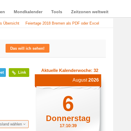
ien
Mondkalender
Tools
Zeitzonen weltweit
s Übersicht
Feiertage 2018 Bremen als PDF oder Excel
Das will ich sehen!
Aktuelle Kalenderwoche: 32
et
Link
August
2026
6
Donnerstag
esland wählen
17:10:40