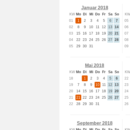
Januar 2018
KW
Mo
Di
Mi
Do
Fr
Sa
So
K
01
1
2
3
4
5
6
7
05
02
8
9
10
11
12
13
14
06
03
15
16
17
18
19
20
21
07
04
22
23
24
25
26
27
28
08
05
29
30
31
09
Mai 2018
KW
Mo
Di
Mi
Do
Fr
Sa
So
K
18
1
2
3
4
5
6
22
19
7
8
9
10
11
12
13
23
20
14
15
16
17
18
19
20
24
21
21
22
23
24
25
26
27
25
22
28
29
30
31
26
September 2018
KW
Mo
Di
Mi
Do
Fr
Sa
So
K