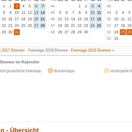
1
2
3
4
5
6
7
44
1
2
3
4
48
8
9
10
11
12
13
14
45
5
6
7
8
9
10
11
49
3
4
5
15
16
17
18
19
20
21
46
12
13
14
15
16
17
18
50
10
11
12
22
23
24
25
26
27
28
47
19
20
21
22
23
24
25
51
17
18
19
29
30
31
48
26
27
28
29
30
52
24
25
26
01
31
ge 2017 Bremen
Feiertage 2018 Bremen
Feiertage 2019 Bremen ››
 Bremen im Kalender
icht gesetzliche Feiertage
Brückentage
verlängerte
n - Übersicht