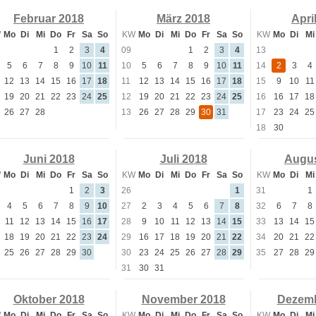
Februar 2018
März 2018
Apri
W
Mo
Di
Mi
Do
Fr
Sa
So
KW
Mo
Di
Mi
Do
Fr
Sa
So
KW
Mo
Di
Mi
1
2
3
4
09
1
2
3
4
13
5
6
7
8
9
10
11
10
5
6
7
8
9
10
11
14
2
3
4
12
13
14
15
16
17
18
11
12
13
14
15
16
17
18
15
9
10
11
19
20
21
22
23
24
25
12
19
20
21
22
23
24
25
16
16
17
18
26
27
28
13
26
27
28
29
30
31
17
23
24
25
18
30
Juni 2018
Juli 2018
Augus
W
Mo
Di
Mi
Do
Fr
Sa
So
KW
Mo
Di
Mi
Do
Fr
Sa
So
KW
Mo
Di
Mi
1
2
3
26
1
31
1
4
5
6
7
8
9
10
27
2
3
4
5
6
7
8
32
6
7
8
11
12
13
14
15
16
17
28
9
10
11
12
13
14
15
33
13
14
15
18
19
20
21
22
23
24
29
16
17
18
19
20
21
22
34
20
21
22
25
26
27
28
29
30
30
23
24
25
26
27
28
29
35
27
28
29
31
30
31
Oktober 2018
November 2018
Dezemb
W
Mo
Di
Mi
Do
Fr
Sa
So
KW
Mo
Di
Mi
Do
Fr
Sa
So
KW
Mo
Di
Mi