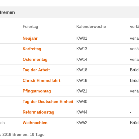
 Bremen
Feiertag
Kalenderwoche
verl
Neujahr
KW01
verl
Karfreitag
KW13
verl
Ostermontag
KW14
verl
Tag der Arbeit
KW18
Brüc
Christi Himmelfahrt
KW19
Brüc
Pfingstmontag
KW21
verl
Tag der Deutschen Einheit
KW40
-
Reformationstag
KW44
-
och
Weihnachten
KW52
Brüc
ge 2018 Bremen: 10 Tage