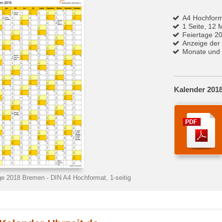
A4 Hochfor
1 Seite, 12 
Feiertage 2
Anzeige der
Monate und 
Kalender 201
age 2018 Bremen
- DIN A4 Hochformat, 1-seitig