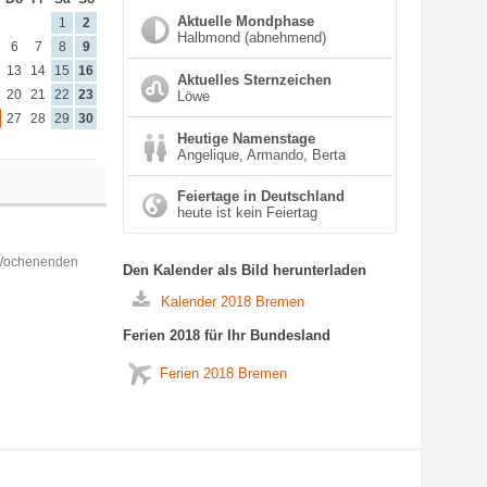
Aktuelle Mondphase
1
2
Halbmond (abnehmend)
6
7
8
9
13
14
15
16
Aktuelles Sternzeichen
20
21
22
23
Löwe
27
28
29
30
Heutige Namenstage
Angelique, Armando, Berta
Feiertage in Deutschland
heute ist kein Feiertag
 Wochenenden
Den Kalender als Bild herunterladen
Kalender 2018 Bremen
Ferien 2018 für Ihr Bundesland
Ferien 2018 Bremen