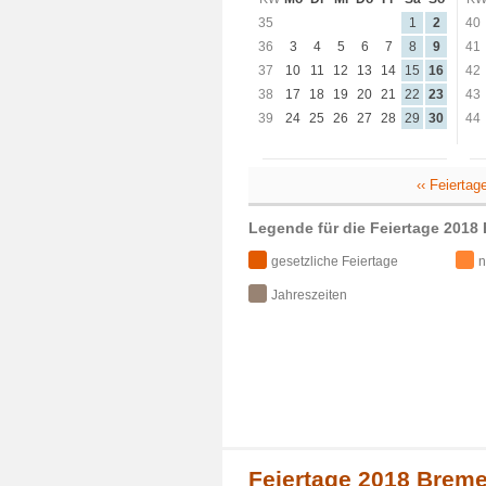
35
1
2
40
36
3
4
5
6
7
8
9
41
37
10
11
12
13
14
15
16
42
38
17
18
19
20
21
22
23
43
39
24
25
26
27
28
29
30
44
‹‹ Feierta
Legende für die Feiertage 2018
gesetzliche Feiertage
n
Jahreszeiten
Feiertage 2018 Breme