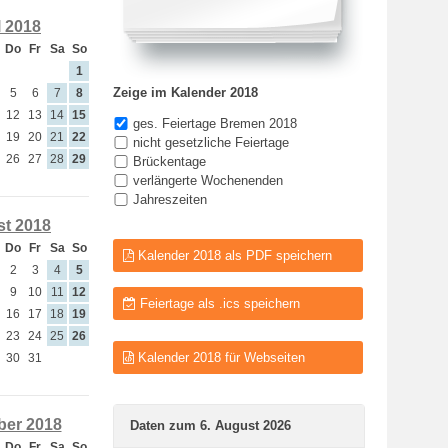
l 2018
Do
Fr
Sa
So
1
Zeige im Kalender 2018
5
6
7
8
12
13
14
15
ges. Feiertage Bremen 2018
19
20
21
22
nicht gesetzliche Feiertage
26
27
28
29
Brückentage
verlängerte Wochenenden
Jahreszeiten
t 2018
Do
Fr
Sa
So
Kalender 2018 als PDF speichern
2
3
4
5
9
10
11
12
Feiertage als .ics speichern
16
17
18
19
23
24
25
26
Kalender 2018 für Webseiten
30
31
er 2018
Daten zum 6. August 2026
Do
Fr
Sa
So