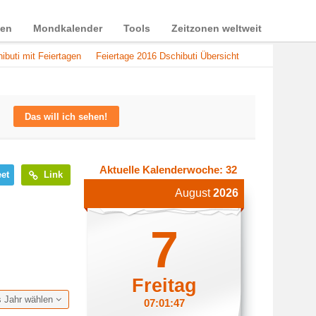
ien
Mondkalender
Tools
Zeitzonen weltweit
ibuti mit Feiertagen
Feiertage 2016 Dschibuti Übersicht
Das will ich sehen!
Aktuelle Kalenderwoche: 32
et
Link
August
2026
7
Freitag
s Jahr wählen
07:01:47