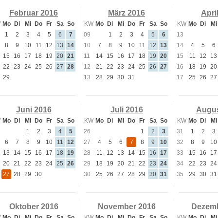
Februar 2016
März 2016
Apri
W
Mo
Di
Mi
Do
Fr
Sa
So
KW
Mo
Di
Mi
Do
Fr
Sa
So
KW
Mo
Di
Mi
1
2
3
4
5
6
7
09
1
2
3
4
5
6
13
8
9
10
11
12
13
14
10
7
8
9
10
11
12
13
14
4
5
6
15
16
17
18
19
20
21
11
14
15
16
17
18
19
20
15
11
12
13
22
23
24
25
26
27
28
12
21
22
23
24
25
26
27
16
18
19
20
29
13
28
29
30
31
17
25
26
27
Juni 2016
Juli 2016
Augus
W
Mo
Di
Mi
Do
Fr
Sa
So
KW
Mo
Di
Mi
Do
Fr
Sa
So
KW
Mo
Di
Mi
1
2
3
4
5
26
1
2
3
31
1
2
3
6
7
8
9
10
11
12
27
4
5
6
7
8
9
10
32
8
9
10
13
14
15
16
17
18
19
28
11
12
13
14
15
16
17
33
15
16
17
20
21
22
23
24
25
26
29
18
19
20
21
22
23
24
34
22
23
24
27
28
29
30
30
25
26
27
28
29
30
31
35
29
30
31
Oktober 2016
November 2016
Dezemb
W
Mo
Di
Mi
Do
Fr
Sa
So
KW
Mo
Di
Mi
Do
Fr
Sa
So
KW
Mo
Di
Mi