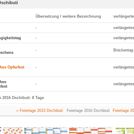
Dschibuti
Übersetzung / weitere Bezeichnung
verlängert
-
verlängert
gigkeitstag
-
verlängert
-
Brückentag
rechens
hes Opferfest
-
verlängert
ches
-
verlängert
fest
e 2016 Dschibuti: 8 Tage
‹‹ Feiertage 2015 Dschibuti
Feiertage 2016 Dschibuti
Feiertage 20