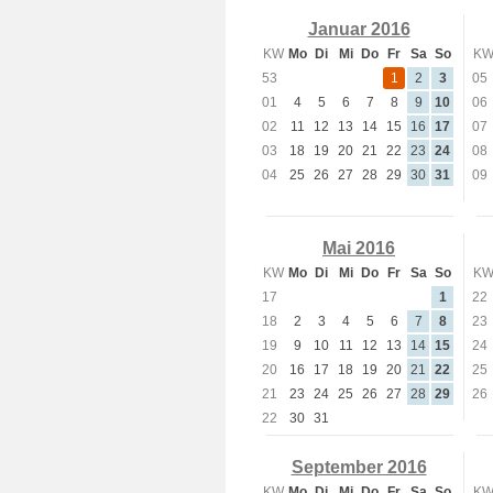
Januar 2016
KW
Mo
Di
Mi
Do
Fr
Sa
So
K
53
1
2
3
05
01
4
5
6
7
8
9
10
06
02
11
12
13
14
15
16
17
07
03
18
19
20
21
22
23
24
08
04
25
26
27
28
29
30
31
09
Mai 2016
KW
Mo
Di
Mi
Do
Fr
Sa
So
K
17
1
22
18
2
3
4
5
6
7
8
23
19
9
10
11
12
13
14
15
24
20
16
17
18
19
20
21
22
25
21
23
24
25
26
27
28
29
26
22
30
31
September 2016
KW
Mo
Di
Mi
Do
Fr
Sa
So
K