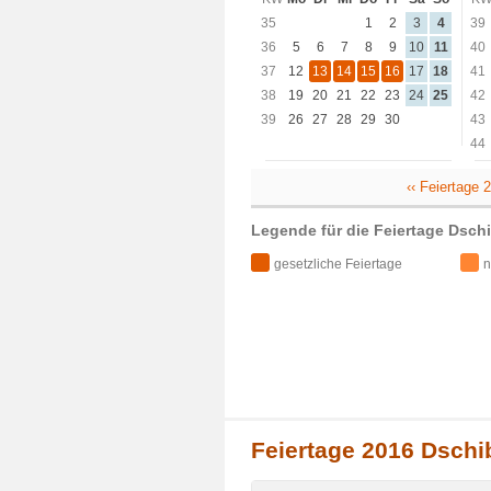
35
1
2
3
4
39
36
5
6
7
8
9
10
11
40
37
12
13
14
15
16
17
18
41
38
19
20
21
22
23
24
25
42
39
26
27
28
29
30
43
44
‹‹ Feiertage 
Legende für die Feiertage Dschi
gesetzliche Feiertage
n
Feiertage 2016 Dschib