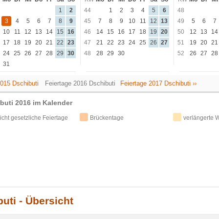
1
2
44
1
2
3
4
5
6
48
3
4
5
6
7
8
9
45
7
8
9
10
11
12
13
49
5
6
7
10
11
12
13
14
15
16
46
14
15
16
17
18
19
20
50
12
13
14
17
18
19
20
21
22
23
47
21
22
23
24
25
26
27
51
19
20
21
24
25
26
27
28
29
30
48
28
29
30
52
26
27
28
31
2015 Dschibuti
Feiertage 2016 Dschibuti
Feiertage 2017 Dschibuti ››
buti 2016 im Kalender
icht gesetzliche Feiertage
Brückentage
verlängerte
uti - Übersicht