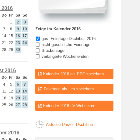
l 2016
Do
Fr
Sa
So
1
2
3
Zeige im Kalender 2016
7
8
9
10
14
15
16
17
ges. Feiertage Dschibuti 2016
21
22
23
24
nicht gesetzliche Feiertage
28
29
30
Brückentage
verlängerte Wochenenden
t 2016
Kalender 2016 als PDF speichern
Do
Fr
Sa
So
4
5
6
7
Feiertage als .ics speichern
11
12
13
14
18
19
20
21
25
26
27
28
Kalender 2016 für Webseiten
Aktuelle Uhrzeit Dschibuti
er 2016
Do
Fr
Sa
So