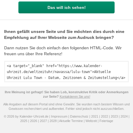
Das will ich sehen!
Ihnen gefällt unsere Seite und Sie möchten dies durch eine
Empfehlung auf Ihrer Webseite zum Audruck bringen?
Dann nutzen Sie doch einfach den folgenden HTML-Code. Wir
freuen uns über Ihre Referenz!
<a target="_blank" href="https://www.kalender-
uhrzeit.de/weltzeituhr/navassa/lulu-town">Aktuelle
Uhrzeit Lulu Town - Datum, Zeitzonen & Zeitumstellung</a>
Ihre Meinung ist gefragt! Sie haben Lob, konstruktive Kritik oder Anmerkungen
zur Seite?
Kontaktieren Sie uns!
Alle Angaben auf diesem Portal sind ohne Gewähr. Sie wurden nach bestem Wissen und
Gewissen recherchiert und aufbereitet. Fehler sind jedoch nicht auszuschließen.
© 2026 by Kalender-Uhrzeit.de |
Impressum
|
Datenschutz
|
2021
|
2022
|
2023
|
2024
|
2025
|
2026
|
2027
|
2028
|
Aktuelle Termine
|
Weltzeit
|
Feiertage