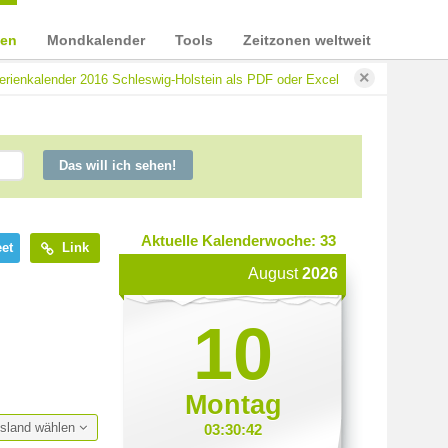
ien
Mondkalender
Tools
Zeitzonen weltweit
×
erienkalender 2016 Schleswig-Holstein als PDF oder Excel
Das will ich sehen!
Aktuelle Kalenderwoche: 33
et
Link
August
2026
10
Montag
esland wählen
03:30:43