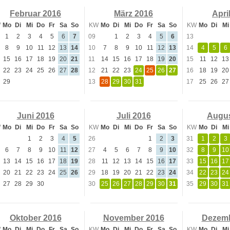
Februar 2016
März 2016
Apri
W
Mo
Di
Mi
Do
Fr
Sa
So
KW
Mo
Di
Mi
Do
Fr
Sa
So
KW
Mo
Di
Mi
1
2
3
4
5
6
7
09
1
2
3
4
5
6
13
8
9
10
11
12
13
14
10
7
8
9
10
11
12
13
14
4
5
6
15
16
17
18
19
20
21
11
14
15
16
17
18
19
20
15
11
12
13
22
23
24
25
26
27
28
12
21
22
23
24
25
26
27
16
18
19
20
29
13
28
29
30
31
17
25
26
27
Juni 2016
Juli 2016
Augus
W
Mo
Di
Mi
Do
Fr
Sa
So
KW
Mo
Di
Mi
Do
Fr
Sa
So
KW
Mo
Di
Mi
1
2
3
4
5
26
1
2
3
31
1
2
3
6
7
8
9
10
11
12
27
4
5
6
7
8
9
10
32
8
9
10
13
14
15
16
17
18
19
28
11
12
13
14
15
16
17
33
15
16
17
20
21
22
23
24
25
26
29
18
19
20
21
22
23
24
34
22
23
24
27
28
29
30
30
25
26
27
28
29
30
31
35
29
30
31
Oktober 2016
November 2016
Dezemb
W
Mo
Di
Mi
Do
Fr
Sa
So
KW
Mo
Di
Mi
Do
Fr
Sa
So
KW
Mo
Di
Mi