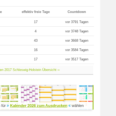
ge
effektiv freie Tage
Countdown
17
vor 3791 Tagen
4
vor 3748 Tagen
43
vor 3668 Tagen
16
vor 3584 Tagen
17
vor 3517 Tagen
ien 2017 Schleswig-Holstein Übersicht ››
 für
Kalender 2026 zum Ausdrucken
wählen