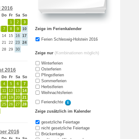
l 2016
Do
Fr
Sa
So
1
2
3
Zeige im Ferienkalender
7
8
9
10
14
15
16
17
Ferien Schleswig-Holstein 2016
21
22
23
24
28
29
30
Zeige nur
(Kombinationen möglich)
Winterferien
Osterferien
t 2016
Pfingstferien
Do
Fr
Sa
So
Sommerferien
4
5
6
7
Herbstferien
11
12
13
14
Weihnachtsferien
18
19
20
21
Feriendichte
25
26
27
28
Zeige zusätzlich im Kalender
gesetzliche Feiertage
nicht gesetzliche Feiertage
er 2016
Brückentage
Do
Fr
Sa
So