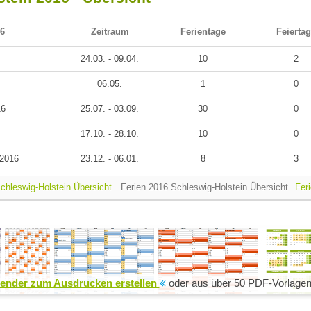
16
Zeitraum
Ferientage
Feierta
24.03. - 09.04.
10
2
06.05.
1
0
16
25.07. - 03.09.
30
0
17.10. - 28.10.
10
0
 2016
23.12. - 06.01.
8
3
Schleswig-Holstein Übersicht
Ferien 2016 Schleswig-Holstein Übersicht
Fer
ender zum Ausdrucken erstellen
oder aus über 50 PDF-Vorlagen