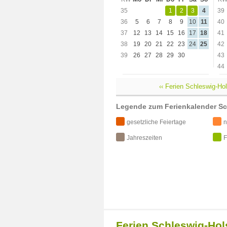
35
1
2
3
4
39
36
5
6
7
8
9
10
11
40
37
12
13
14
15
16
17
18
41
38
19
20
21
22
23
24
25
42
39
26
27
28
29
30
43
44
‹‹ Ferien Schleswig-Ho
Legende zum Ferienkalender Sc
gesetzliche Feiertage
n
Jahreszeiten
F
Ferien Schleswig-Hols