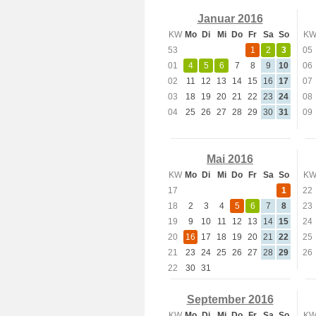
Januar 2016
KW
Mo
Di
Mi
Do
Fr
Sa
So
K
53
1
2
3
05
01
4
5
6
7
8
9
10
06
02
11
12
13
14
15
16
17
07
03
18
19
20
21
22
23
24
08
04
25
26
27
28
29
30
31
09
Mai 2016
KW
Mo
Di
Mi
Do
Fr
Sa
So
K
17
1
22
18
2
3
4
5
6
7
8
23
19
9
10
11
12
13
14
15
24
20
16
17
18
19
20
21
22
25
21
23
24
25
26
27
28
29
26
22
30
31
September 2016
KW
Mo
Di
Mi
Do
Fr
Sa
So
K