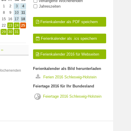
verlängerte Wochenenden
1
2
3
4
Jahreszeiten
8
9
10
11
15
16
17
18
Ferienkalender als PDF speichern
22
23
24
25
29
30
31
Ferienkalender als .ics speichern
››
Ferienkalender 2016 für Webseiten
Ferienkalender als Bild herunterladen
 Wochenenden
Ferien 2016 Schleswig-Holstein
Feiertage 2016 für Ihr Bundesland
Feiertage 2016 Schleswig-Holstein