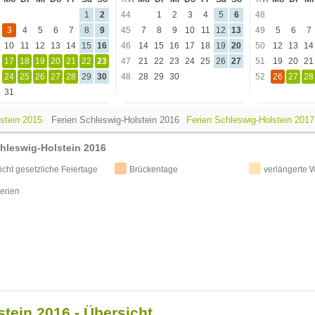
1
2
44
1
2
3
4
5
6
48
3
4
5
6
7
8
9
45
7
8
9
10
11
12
13
49
5
6
7
10
11
12
13
14
15
16
46
14
15
16
17
18
19
20
50
12
13
14
17
18
19
20
21
22
23
47
21
22
23
24
25
26
27
51
19
20
21
24
25
26
27
28
29
30
48
28
29
30
52
26
27
28
31
lstein 2015
Ferien Schleswig-Holstein 2016
Ferien Schleswig-Holstein 2017 
hleswig-Holstein 2016
icht gesetzliche Feiertage
Brückentage
verlängerte
erien
tein 2016 - Übersicht