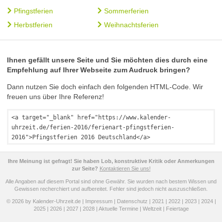
Pfingstferien
Sommerferien
Herbstferien
Weihnachtsferien
Ihnen gefällt unsere Seite und Sie möchten dies durch eine
Empfehlung auf Ihrer Webseite zum Audruck bringen?
Dann nutzen Sie doch einfach den folgenden HTML-Code. Wir
freuen uns über Ihre Referenz!
<a target="_blank" href="https://www.kalender-
uhrzeit.de/ferien-2016/ferienart-pfingstferien-
2016">Pfingstferien 2016 Deutschland</a>
Ihre Meinung ist gefragt! Sie haben Lob, konstruktive Kritik oder Anmerkungen
zur Seite?
Kontaktieren Sie uns!
Alle Angaben auf diesem Portal sind ohne Gewähr. Sie wurden nach bestem Wissen und
Gewissen recherchiert und aufbereitet. Fehler sind jedoch nicht auszuschließen.
© 2026 by Kalender-Uhrzeit.de |
Impressum
|
Datenschutz
|
2021
|
2022
|
2023
|
2024
|
2025
|
2026
|
2027
|
2028
|
Aktuelle Termine
|
Weltzeit
|
Feiertage