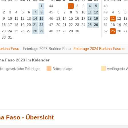
1
44
1
2
3
4
5
48
2
3
4
5
6
7
8
45
6
7
8
9
10
11
12
49
4
5
6
9
10
11
12
13
14
15
46
13
14
15
16
17
18
19
50
11
12
13
16
17
18
19
20
21
22
47
20
21
22
23
24
25
26
51
18
19
20
23
24
25
26
27
28
29
48
27
28
29
30
52
25
26
27
30
31
Burkina Faso
Feiertage 2023 Burkina Faso
Feiertage 2024 Burkina Faso ››
ina Faso 2023 im Kalender
icht gesetzliche Feiertage
Brückentage
verlängerte
na Faso - Übersicht