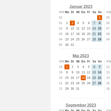
Januar 2023
KW
Mo
Di
Mi
Do
Fr
Sa
So
K
52
1
05
01
2
3
4
5
6
7
8
06
02
9
10
11
12
13
14
15
07
03
16
17
18
19
20
21
22
08
04
23
24
25
26
27
28
29
09
05
30
31
Mai 2023
KW
Mo
Di
Mi
Do
Fr
Sa
So
K
18
1
2
3
4
5
6
7
22
19
8
9
10
11
12
13
14
23
20
15
16
17
18
19
20
21
24
21
22
23
24
25
26
27
28
25
22
29
30
31
26
September 2023
KW
Mo
Di
Mi
Do
Fr
Sa
So
K