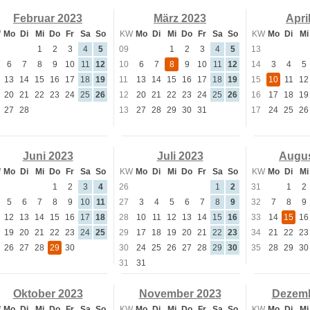
Februar 2023
März 2023
Apri
W
Mo
Di
Mi
Do
Fr
Sa
So
KW
Mo
Di
Mi
Do
Fr
Sa
So
KW
Mo
Di
Mi
1
2
3
4
5
09
1
2
3
4
5
13
6
7
8
9
10
11
12
10
6
7
8
9
10
11
12
14
3
4
5
13
14
15
16
17
18
19
11
13
14
15
16
17
18
19
15
10
11
12
20
21
22
23
24
25
26
12
20
21
22
23
24
25
26
16
17
18
19
27
28
13
27
28
29
30
31
17
24
25
26
Juni 2023
Juli 2023
Augus
W
Mo
Di
Mi
Do
Fr
Sa
So
KW
Mo
Di
Mi
Do
Fr
Sa
So
KW
Mo
Di
Mi
1
2
3
4
26
1
2
31
1
2
5
6
7
8
9
10
11
27
3
4
5
6
7
8
9
32
7
8
9
12
13
14
15
16
17
18
28
10
11
12
13
14
15
16
33
14
15
16
19
20
21
22
23
24
25
29
17
18
19
20
21
22
23
34
21
22
23
26
27
28
29
30
30
24
25
26
27
28
29
30
35
28
29
30
31
31
Oktober 2023
November 2023
Dezemb
W
Mo
Di
Mi
Do
Fr
Sa
So
KW
Mo
Di
Mi
Do
Fr
Sa
So
KW
Mo
Di
Mi