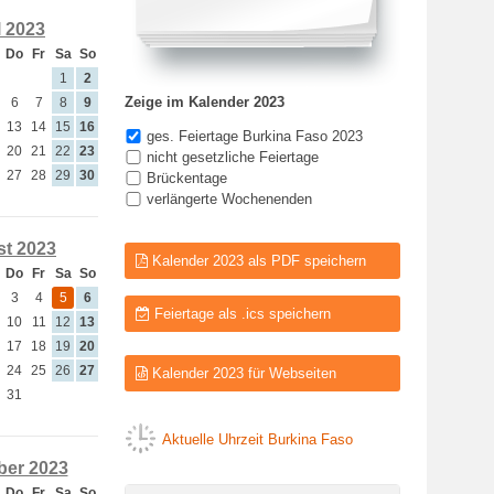
l 2023
Do
Fr
Sa
So
1
2
Zeige im Kalender 2023
6
7
8
9
13
14
15
16
ges. Feiertage Burkina Faso 2023
20
21
22
23
nicht gesetzliche Feiertage
27
28
29
30
Brückentage
verlängerte Wochenenden
t 2023
Kalender 2023 als PDF speichern
Do
Fr
Sa
So
3
4
5
6
Feiertage als .ics speichern
10
11
12
13
17
18
19
20
24
25
26
27
Kalender 2023 für Webseiten
31
Aktuelle Uhrzeit Burkina Faso
er 2023
Do
Fr
Sa
So