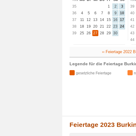
35
1
2
3
39
36
4
5
6
7
8
9
10
40
37
11
12
13
14
15
16
17
41
38
18
19
20
21
22
23
24
42
39
25
26
27
28
29
30
43
44
‹‹ Feiertage 2022 
Legende für die Feiertage Burk
gesetzliche Feiertage
n
Feiertage 2023 Burki