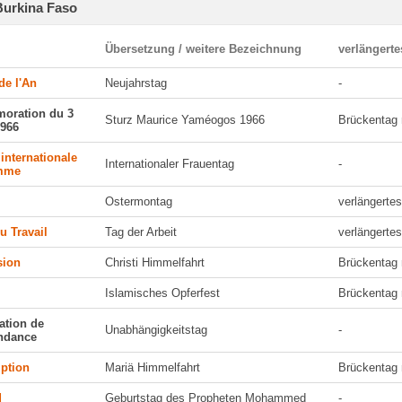
Burkina Faso
Übersetzung / weitere Bezeichnung
verlängert
de l'An
Neujahrstag
-
ration du 3
Sturz Maurice Yaméogos 1966
Brückentag 
1966
internationale
Internationaler Frauentag
-
emme
Ostermontag
verlängert
du Travail
Tag der Arbeit
verlängert
sion
Christi Himmelfahrt
Brückentag 
Islamisches Opferfest
Brückentag 
ation de
Unabhängigkeitstag
-
endance
ption
Mariä Himmelfahrt
Brückentag 
d
Geburtstag des Propheten Mohammed
-