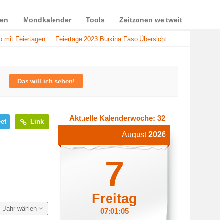
ien
Mondkalender
Tools
Zeitzonen weltweit
o mit Feiertagen
Feiertage 2023 Burkina Faso Übersicht
Das will ich sehen!
Aktuelle Kalenderwoche: 32
et
Link
August
2026
7
Freitag
s Jahr wählen
07:01:05