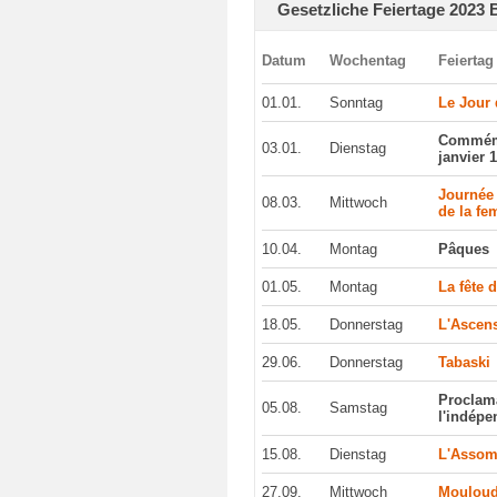
Gesetzliche Feiertage 2023 
Datum
Wochentag
Feiertag
01.01.
Sonntag
Le Jour 
Commémo
03.01.
Dienstag
janvier 
Journée 
08.03.
Mittwoch
de la f
10.04.
Montag
Pâques
01.05.
Montag
La fête 
18.05.
Donnerstag
L'Ascen
29.06.
Donnerstag
Tabaski
Proclam
05.08.
Samstag
l'indép
15.08.
Dienstag
L'Assom
27.09.
Mittwoch
Moulou