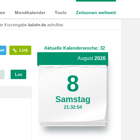
ien
Mondkalender
Tools
Zeitzonen weltweit
der Kurzeingabe
kaluhr.de
aufrufbar.
Aktuelle Kalenderwoche: 32
et
Link
August
2026
8
Los
Samstag
21:32:54