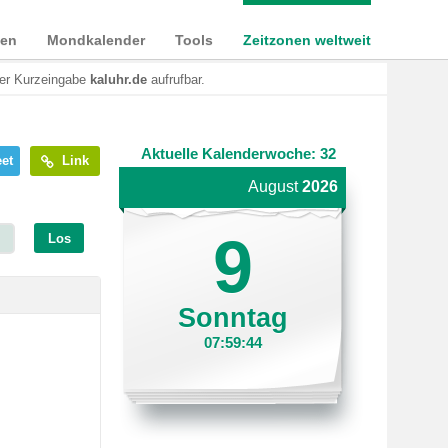
ien
Mondkalender
Tools
Zeitzonen weltweit
der Kurzeingabe
kaluhr.de
aufrufbar.
Aktuelle Kalenderwoche: 32
et
Link
August
2026
9
Los
Sonntag
07:59:44