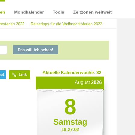
ien
Mondkalender
Tools
Zeitzonen weltweit
htsferien 2022
Reisetipps für die Weihnachtsferien 2022
Das will ich sehen!
Aktuelle Kalenderwoche: 32
et
Link
August
2026
8
Samstag
19:27:02