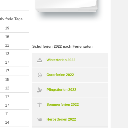
tiv freie Tage
19
16
12
Schulferien 2022 nach Ferienarten
13
Winterferien 2022
17
17
Osterferien 2022
18
12
Pfingstferien 2022
17
Sommerferien 2022
17
11
Herbstferien 2022
14