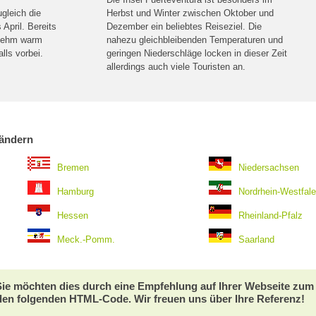
gleich die
Herbst und Winter zwischen Oktober und
April. Bereits
Dezember ein beliebtes Reiseziel. Die
enehm warm
nahezu gleichbleibenden Temperaturen und
lls vorbei.
geringen Niederschläge locken in dieser Zeit
allerdings auch viele Touristen an.
ländern
Bremen
Niedersachsen
Hamburg
Nordrhein-Westfal
Hessen
Rheinland-Pfalz
Meck.-Pomm.
Saarland
 Sie möchten dies durch eine Empfehlung auf Ihrer Webseite zu
den folgenden HTML-Code. Wir freuen uns über Ihre Referenz!