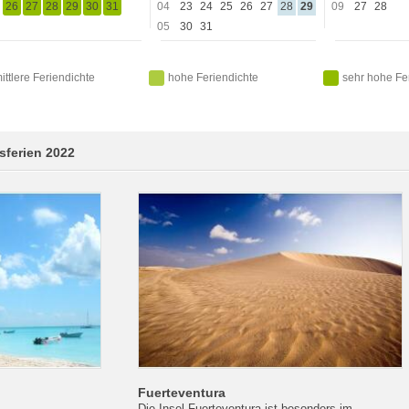
26
27
28
29
30
31
04
23
24
25
26
27
28
29
09
27
28
05
30
31
ittlere Feriendichte
hohe Feriendichte
sehr hohe Fe
sferien 2022
Fuerteventura
Die Insel Fuerteventura ist besonders im