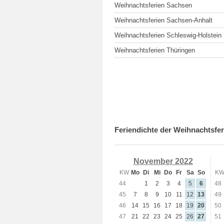
Weihnachtsferien Sachsen
Weihnachtsferien Sachsen-Anhalt
Weihnachtsferien Schleswig-Holstein
Weihnachtsferien Thüringen
Feriendichte der Weihnachtsfer
November 2022
KW
Mo
Di
Mi
Do
Fr
Sa
So
K
44
1
2
3
4
5
6
48
45
7
8
9
10
11
12
13
49
46
14
15
16
17
18
19
20
50
47
21
22
23
24
25
26
27
51