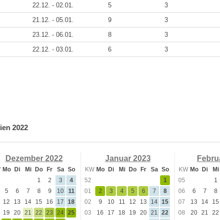
22.12. - 02.01.
5
3
21.12. - 05.01.
9
3
23.12. - 06.01.
8
3
22.12. - 03.01.
6
3
ien 2022
Dezember 2022
Januar 2023
Febru
W
Mo
Di
Mi
Do
Fr
Sa
So
KW
Mo
Di
Mi
Do
Fr
Sa
So
KW
Mo
Di
Mi
1
2
3
4
52
1
05
1
5
6
7
8
9
10
11
01
2
3
4
5
6
7
8
06
6
7
8
12
13
14
15
16
17
18
02
9
10
11
12
13
14
15
07
13
14
15
19
20
21
22
23
24
25
03
16
17
18
19
20
21
22
08
20
21
22