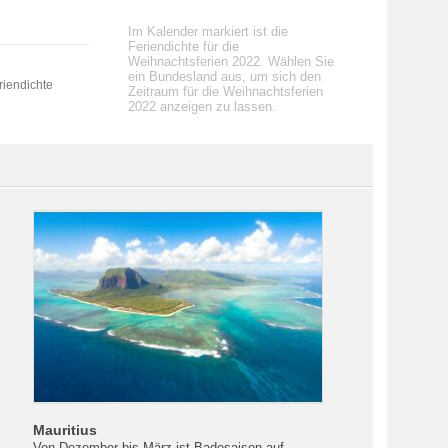
Im Kalender markiert ist die
Feriendichte für die
Weihnachtsferien 2022. Wählen Sie
ein Bundesland aus, um sich den
riendichte
Zeitraum für die Weihnachtsferien
2022 anzeigen zu lassen.
Mauritius
Von Dezember bis März ist Badesaison auf