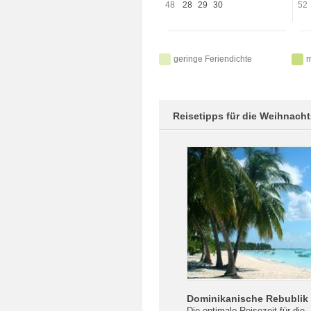
48
28
29
30
52
geringe Feriendichte
m
Reisetipps für die Weihnacht
Dominikanische Rebublik
Die optimale Reisezeit für die