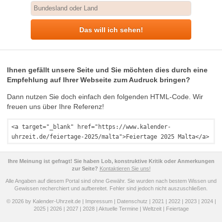
Das will ich sehen!
Ihnen gefällt unsere Seite und Sie möchten dies durch eine
Empfehlung auf Ihrer Webseite zum Audruck bringen?
Dann nutzen Sie doch einfach den folgenden HTML-Code. Wir
freuen uns über Ihre Referenz!
<a target="_blank" href="https://www.kalender-
uhrzeit.de/feiertage-2025/malta">Feiertage 2025 Malta</a>
Ihre Meinung ist gefragt! Sie haben Lob, konstruktive Kritik oder Anmerkungen
zur Seite?
Kontaktieren Sie uns!
Alle Angaben auf diesem Portal sind ohne Gewähr. Sie wurden nach bestem Wissen und
Gewissen recherchiert und aufbereitet. Fehler sind jedoch nicht auszuschließen.
© 2026 by Kalender-Uhrzeit.de |
Impressum
|
Datenschutz
|
2021
|
2022
|
2023
|
2024
|
2025
|
2026
|
2027
|
2028
|
Aktuelle Termine
|
Weltzeit
|
Feiertage