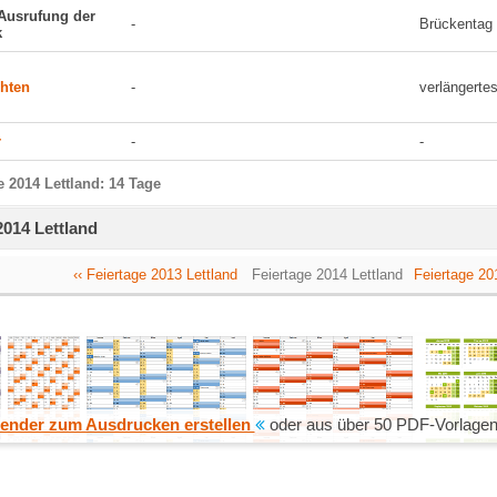
 Ausrufung der
-
Brückentag
k
hten
-
verlängert
r
-
-
e 2014 Lettland: 14 Tage
2014 Lettland
‹‹ Feiertage 2013 Lettland
Feiertage 2014 Lettland
Feiertage 201
ender zum Ausdrucken erstellen
oder aus über 50 PDF-Vorlagen