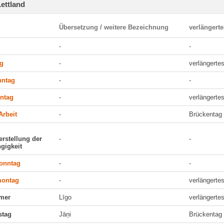
Lettland
Übersetzung / weitere Bezeichnung
verlängert
-
-
ag
-
verlängert
nntag
-
-
ntag
-
verlängert
Arbeit
-
Brückentag
rstellung der
-
-
gigkeit
sonntag
-
-
montag
-
verlängert
mer
Līgo
verlängert
stag
Jāņi
Brückentag