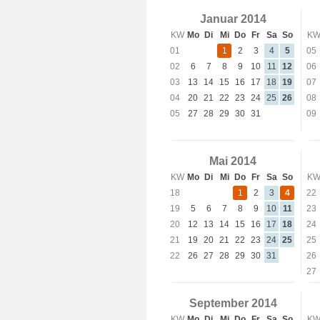
Januar 2014
KW
Mo
Di
Mi
Do
Fr
Sa
So
K
01
1
2
3
4
5
05
02
6
7
8
9
10
11
12
06
03
13
14
15
16
17
18
19
07
04
20
21
22
23
24
25
26
08
05
27
28
29
30
31
09
Mai 2014
KW
Mo
Di
Mi
Do
Fr
Sa
So
K
18
1
2
3
4
22
19
5
6
7
8
9
10
11
23
20
12
13
14
15
16
17
18
24
21
19
20
21
22
23
24
25
25
22
26
27
28
29
30
31
26
27
September 2014
KW
Mo
Di
Mi
Do
Fr
Sa
So
K