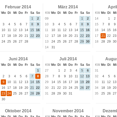
Februar 2014
März 2014
Apri
W
Mo
Di
Mi
Do
Fr
Sa
So
KW
Mo
Di
Mi
Do
Fr
Sa
So
KW
Mo
Di
Mi
1
2
09
1
2
14
1
2
3
4
5
6
7
8
9
10
3
4
5
6
7
8
9
15
7
8
9
10
11
12
13
14
15
16
11
10
11
12
13
14
15
16
16
14
15
16
17
18
19
20
21
22
23
12
17
18
19
20
21
22
23
17
21
22
23
24
25
26
27
28
13
24
25
26
27
28
29
30
18
28
29
30
14
31
Juni 2014
Juli 2014
Augus
W
Mo
Di
Mi
Do
Fr
Sa
So
KW
Mo
Di
Mi
Do
Fr
Sa
So
KW
Mo
Di
Mi
1
27
1
2
3
4
5
6
31
2
3
4
5
6
7
8
28
7
8
9
10
11
12
13
32
4
5
6
9
10
11
12
13
14
15
29
14
15
16
17
18
19
20
33
11
12
13
16
17
18
19
20
21
22
30
21
22
23
24
25
26
27
34
18
19
20
23
24
25
26
27
28
29
31
28
29
30
31
35
25
26
27
30
Oktober 2014
November 2014
Dezemb
W
Mo
Di
Mi
Do
Fr
Sa
So
KW
Mo
Di
Mi
Do
Fr
Sa
So
KW
Mo
Di
Mi