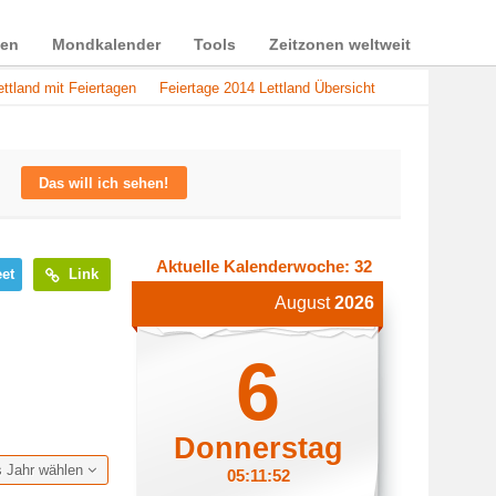
ien
Mondkalender
Tools
Zeitzonen weltweit
ttland mit Feiertagen
Feiertage 2014 Lettland Übersicht
Das will ich sehen!
Aktuelle Kalenderwoche: 32
et
Link
August
2026
6
Donnerstag
s Jahr wählen
05:11:53