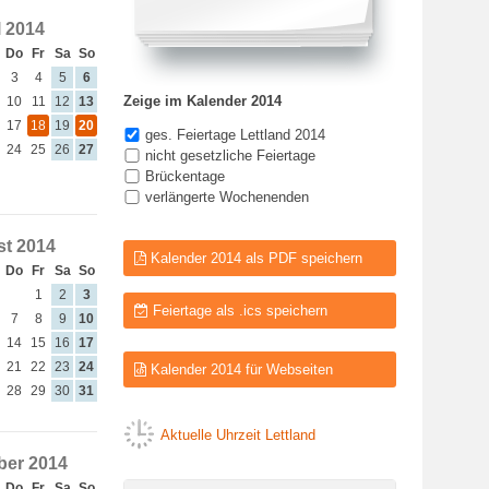
l 2014
Do
Fr
Sa
So
3
4
5
6
Zeige im Kalender 2014
10
11
12
13
17
18
19
20
ges. Feiertage Lettland 2014
24
25
26
27
nicht gesetzliche Feiertage
Brückentage
verlängerte Wochenenden
t 2014
Kalender 2014 als PDF speichern
Do
Fr
Sa
So
1
2
3
Feiertage als .ics speichern
7
8
9
10
14
15
16
17
21
22
23
24
Kalender 2014 für Webseiten
28
29
30
31
Aktuelle Uhrzeit Lettland
er 2014
Do
Fr
Sa
So