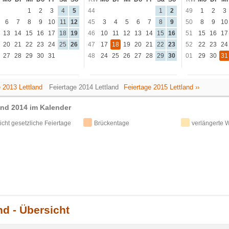
1
2
3
4
5
44
1
2
49
1
2
3
6
7
8
9
10
11
12
45
3
4
5
6
7
8
9
50
8
9
10
13
14
15
16
17
18
19
46
10
11
12
13
14
15
16
51
15
16
17
20
21
22
23
24
25
26
47
17
18
19
20
21
22
23
52
22
23
24
27
28
29
30
31
48
24
25
26
27
28
29
30
01
29
30
31
e 2013 Lettland
Feiertage 2014 Lettland
Feiertage 2015 Lettland ››
and 2014 im Kalender
icht gesetzliche Feiertage
Brückentage
verlängerte
nd - Übersicht