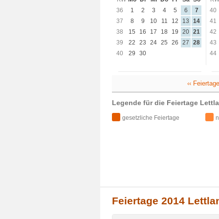
36
1
2
3
4
5
6
7
40
37
8
9
10
11
12
13
14
41
38
15
16
17
18
19
20
21
42
39
22
23
24
25
26
27
28
43
40
29
30
44
‹‹ Feiertag
Legende für die Feiertage Lettl
gesetzliche Feiertage
n
Feiertage 2014 Lettla