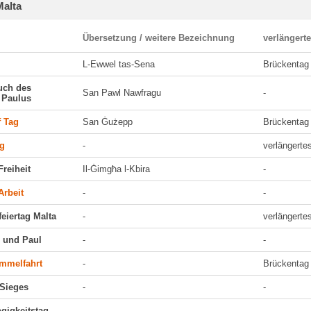
Malta
Übersetzung / weitere Bezeichnung
verlängert
L-Ewwel tas-Sena
Brückentag
uch des
San Pawl Nawfragu
-
 Paulus
f Tag
San Ġużepp
Brückentag
ag
-
verlängert
Freiheit
Il-Ġimgħa l-Kbira
-
Arbeit
-
-
feiertag Malta
-
verlängert
r und Paul
-
-
immelfahrt
-
Brückentag
 Sieges
-
-
gigkeitstag