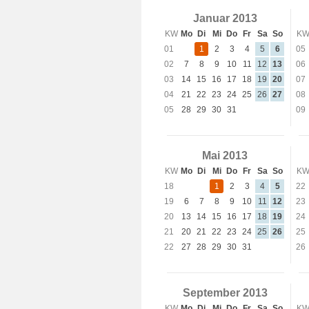
Januar 2013
KW
Mo
Di
Mi
Do
Fr
Sa
So
K
01
1
2
3
4
5
6
05
02
7
8
9
10
11
12
13
06
03
14
15
16
17
18
19
20
07
04
21
22
23
24
25
26
27
08
05
28
29
30
31
09
Mai 2013
KW
Mo
Di
Mi
Do
Fr
Sa
So
K
18
1
2
3
4
5
22
19
6
7
8
9
10
11
12
23
20
13
14
15
16
17
18
19
24
21
20
21
22
23
24
25
26
25
22
27
28
29
30
31
26
September 2013
KW
Mo
Di
Mi
Do
Fr
Sa
So
K