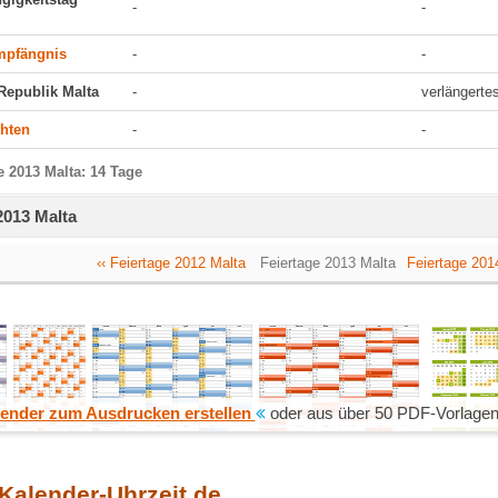
-
-
mpfängnis
-
-
Republik Malta
-
verlängert
hten
-
-
e 2013 Malta: 14 Tage
2013 Malta
‹‹ Feiertage 2012 Malta
Feiertage 2013 Malta
Feiertage 2014
ender zum Ausdrucken erstellen
oder aus über 50 PDF-Vorlagen
 Kalender-Uhrzeit.de