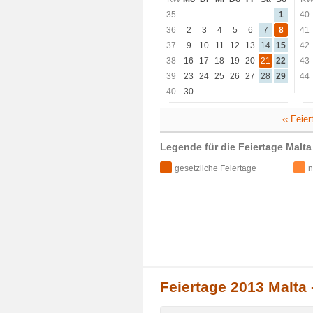
35
1
40
36
2
3
4
5
6
7
8
41
37
9
10
11
12
13
14
15
42
38
16
17
18
19
20
21
22
43
39
23
24
25
26
27
28
29
44
40
30
‹‹ Feie
Legende für die Feiertage Malta
gesetzliche Feiertage
n
Feiertage 2013 Malta 