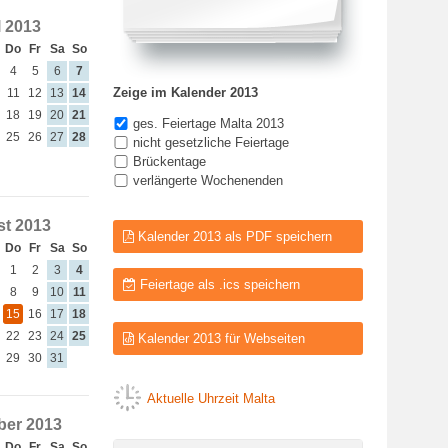
l 2013
Do
Fr
Sa
So
4
5
6
7
Zeige im Kalender 2013
11
12
13
14
18
19
20
21
ges. Feiertage Malta 2013
25
26
27
28
nicht gesetzliche Feiertage
Brückentage
verlängerte Wochenenden
t 2013
Kalender 2013 als PDF speichern
Do
Fr
Sa
So
1
2
3
4
Feiertage als .ics speichern
8
9
10
11
15
16
17
18
22
23
24
25
Kalender 2013 für Webseiten
29
30
31
Aktuelle Uhrzeit Malta
er 2013
Do
Fr
Sa
So