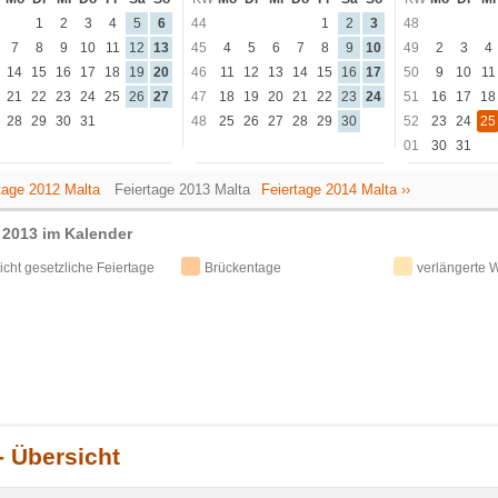
1
2
3
4
5
6
44
1
2
3
48
7
8
9
10
11
12
13
45
4
5
6
7
8
9
10
49
2
3
4
14
15
16
17
18
19
20
46
11
12
13
14
15
16
17
50
9
10
11
21
22
23
24
25
26
27
47
18
19
20
21
22
23
24
51
16
17
18
28
29
30
31
48
25
26
27
28
29
30
52
23
24
25
01
30
31
rtage 2012 Malta
Feiertage 2013 Malta
Feiertage 2014 Malta ››
 2013 im Kalender
icht gesetzliche Feiertage
Brückentage
verlängerte
- Übersicht