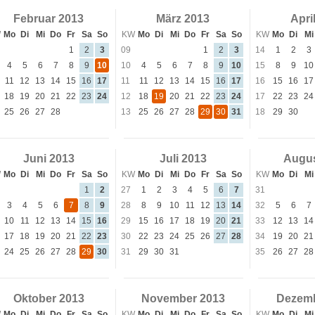
Februar 2013
März 2013
Apri
W
Mo
Di
Mi
Do
Fr
Sa
So
KW
Mo
Di
Mi
Do
Fr
Sa
So
KW
Mo
Di
Mi
1
2
3
09
1
2
3
14
1
2
3
4
5
6
7
8
9
10
10
4
5
6
7
8
9
10
15
8
9
10
11
12
13
14
15
16
17
11
11
12
13
14
15
16
17
16
15
16
17
18
19
20
21
22
23
24
12
18
19
20
21
22
23
24
17
22
23
24
25
26
27
28
13
25
26
27
28
29
30
31
18
29
30
Juni 2013
Juli 2013
Augus
W
Mo
Di
Mi
Do
Fr
Sa
So
KW
Mo
Di
Mi
Do
Fr
Sa
So
KW
Mo
Di
Mi
1
2
27
1
2
3
4
5
6
7
31
3
4
5
6
7
8
9
28
8
9
10
11
12
13
14
32
5
6
7
10
11
12
13
14
15
16
29
15
16
17
18
19
20
21
33
12
13
14
17
18
19
20
21
22
23
30
22
23
24
25
26
27
28
34
19
20
21
24
25
26
27
28
29
30
31
29
30
31
35
26
27
28
Oktober 2013
November 2013
Dezemb
W
Mo
Di
Mi
Do
Fr
Sa
So
KW
Mo
Di
Mi
Do
Fr
Sa
So
KW
Mo
Di
Mi