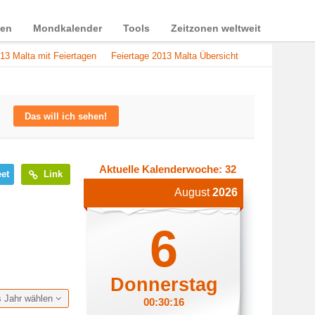
ien
Mondkalender
Tools
Zeitzonen weltweit
13 Malta mit Feiertagen
Feiertage 2013 Malta Übersicht
Das will ich sehen!
Aktuelle Kalenderwoche: 32
et
Link
August
2026
6
Donnerstag
s Jahr wählen
00:30:17