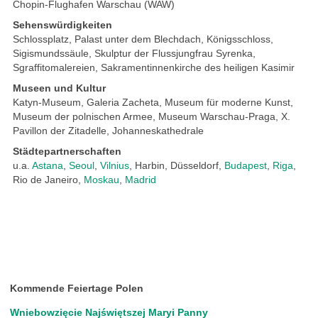
Chopin-Flughafen Warschau (WAW)
Sehenswürdigkeiten
Schlossplatz, Palast unter dem Blechdach, Königsschloss,
Sigismundssäule, Skulptur der Flussjungfrau Syrenka,
Sgraffitomalereien, Sakramentinnenkirche des heiligen Kasimir
Museen und Kultur
Katyn-Museum, Galeria Zacheta, Museum für moderne Kunst,
Museum der polnischen Armee, Museum Warschau-Praga, X.
Pavillon der Zitadelle, Johanneskathedrale
Städtepartnerschaften
u.a.
Astana
,
Seoul
,
Vilnius
, Harbin, Düsseldorf,
Budapest
,
Riga
,
Rio de Janeiro,
Moskau
,
Madrid
Kommende Feiertage Polen
Wniebowzięcie Najświętszej Maryi Panny