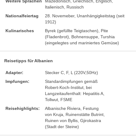
Weitere Sprachen
Mazedonisch, Griechisch, Englisch,
Italienisch, Russisch
Nationalfeiertag
28. Novemeber, Unanhängigkeitstag (seit
1912)
Kulinarisches
Byrek (gefüllte Teigtaschen), Pite
(Fladenbrot), Bohnensuppe, Turshia
(eingelegtes und mariniertes Gemüse)
Reisetipps für Albanien
Adapter:
Stecker C, F, L (220V,50Hz)
Impfungen:
Standardimpfungen gemäß
Robert-Koch-Institut, bei
Langzeitaufenthalt: Hepatitis A,
Tollwut, FSME
Reisehighlights:
Albanische Riviera, Festung
von Kruja, Ruinenstätte Butrint,
Ruinen von Byllis, Gjirokastra
(Stadt der Steine)