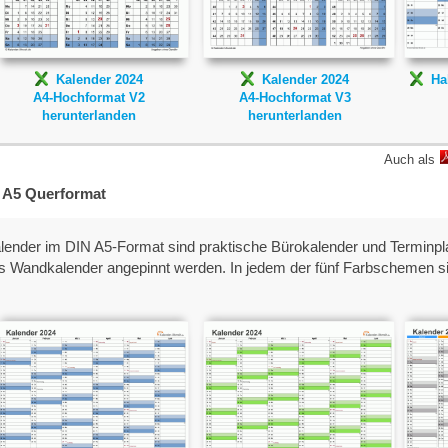
Kalender 2024
Kalender 2024
Ha
A4-Hochformat V2
A4-Hochformat V3
herunterlanden
herunterlanden
Auch als
- A5 Querformat
ender im DIN A5-Format sind praktische Bürokalender und Terminplan
s Wandkalender angepinnt werden. In jedem der fünf Farbschemen si
Kalender 2024
Kalender 2024
A5-Excel-Vorlage 2
A5-Excel-Vorlage 3
A