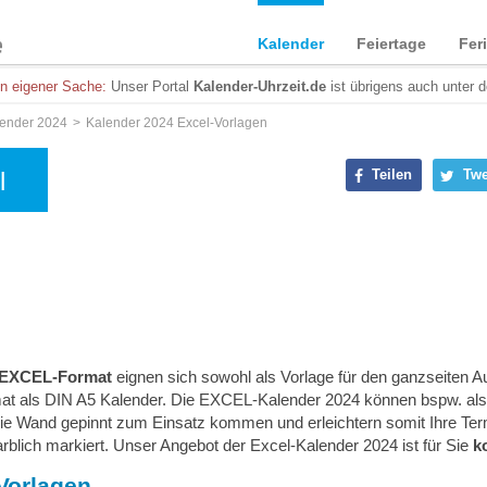
Kalender
Feiertage
Fer
in eigener Sache:
Unser Portal
Kalender-Uhrzeit.de
ist übrigens auch unter 
ender 2024
Kalender 2024 Excel-Vorlagen
l
Teilen
Twe
m EXCEL-Format
eignen sich sowohl als Vorlage für den ganzseiten 
at als DIN A5 Kalender. Die EXCEL-Kalender 2024 können bspw. als 
 die Wand gepinnt zum Einsatz kommen und erleichtern somit Ihre Ter
arblich markiert. Unser Angebot der Excel-Kalender 2024 ist für Sie
k
Vorlagen