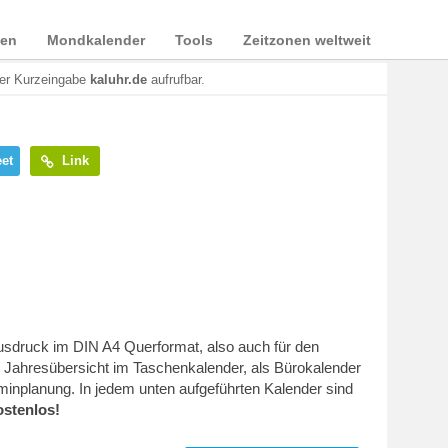
ien
Mondkalender
Tools
Zeitzonen weltweit
der Kurzeingabe
kaluhr.de
aufrufbar.
et
Link
Ausdruck im DIN A4 Querformat, also auch für den
Jahresübersicht im Taschenkalender, als Bürokalender
minplanung. In jedem unten aufgeführten Kalender sind
ostenlos!