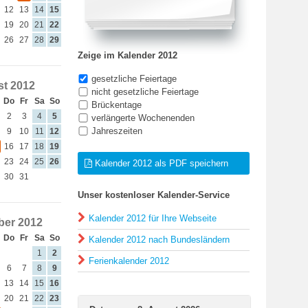
12
13
14
15
19
20
21
22
26
27
28
29
Zeige im Kalender 2012
gesetzliche Feiertage
t 2012
nicht gesetzliche Feiertage
Do
Fr
Sa
So
Brückentage
2
3
4
5
verlängerte Wochenenden
Jahreszeiten
9
10
11
12
16
17
18
19
23
24
25
26
Kalender 2012 als PDF speichern
30
31
Unser kostenloser Kalender-Service
Kalender 2012 für Ihre Webseite
er 2012
Do
Fr
Sa
So
Kalender 2012 nach Bundesländern
1
2
Ferienkalender 2012
6
7
8
9
13
14
15
16
20
21
22
23