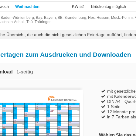
twoch
Weihnachten
KW 52
Brückentag möglich
Baden-Württemberg, Bay: Bayern, BB: Brandenburg, Hes: Hessen, Meck.-Pomm: Me
Sachsen-Anhalt, Thü: Thüringen
che Übersicht, die auch die nicht gesetzlichen Feiertage aufführt, finde
eiertagen zum Ausdrucken und Downloaden
nload
1-seitig
mit gesetzlich
mit Kalenderw
DIN A4 - Quer
1 Seite
12 Monate pro
in 7 Farben al
Wählen Sie das 