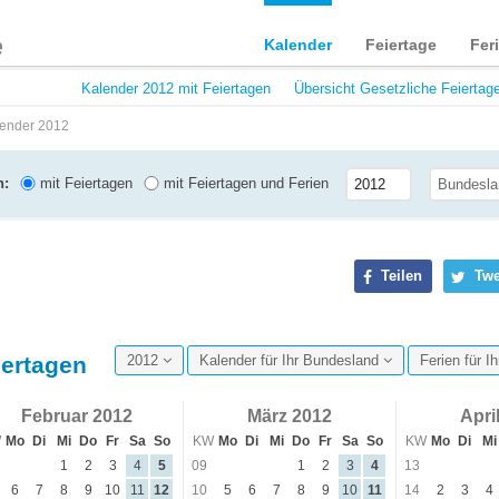
Kalender
Feiertage
Fer
Kalender 2012 mit Feiertagen
Übersicht Gesetzliche Feiertag
ender 2012
n:
mit Feiertagen
mit Feiertagen und Ferien
Teilen
Twe
iertagen
2012
Kalender für Ihr Bundesland
Ferien für 
Februar 2012
März 2012
Apri
W
Mo
Di
Mi
Do
Fr
Sa
So
KW
Mo
Di
Mi
Do
Fr
Sa
So
KW
Mo
Di
Mi
1
2
3
4
5
09
1
2
3
4
13
6
7
8
9
10
11
12
10
5
6
7
8
9
10
11
14
2
3
4