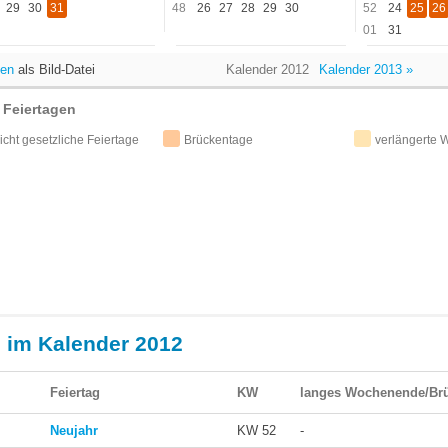
29
30
31
48
26
27
28
29
30
52
24
25
26
01
31
gen
als Bild-Datei
Kalender 2012
Kalender 2013 »
 Feiertagen
icht gesetzliche Feiertage
Brückentage
verlängerte
e im Kalender 2012
Feiertag
KW
langes Wochenende/Br
Neujahr
KW 52
-