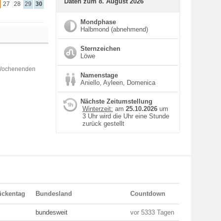
Daten zum 8. August 2026
27
28
29
30
Mondphase
Halbmond (abnehmend)
Sternzeichen
Löwe
 Wochenenden
Namenstage
Aniello, Ayleen, Domenica
Nächste Zeitumstellung
Winterzeit:
am
25.10.2026
um
3 Uhr wird die Uhr eine Stunde
zurück gestellt
ückentag
Bundesland
Countdown
bundesweit
vor 5333 Tagen