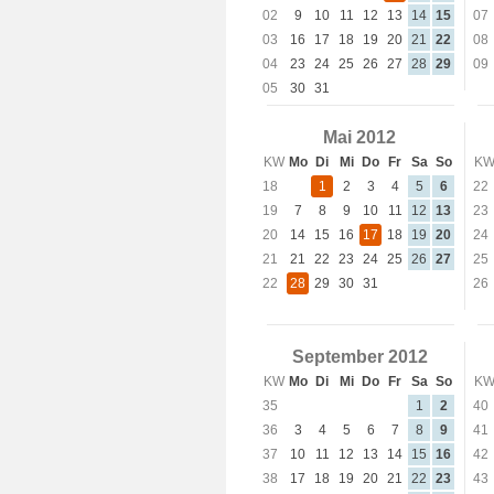
02
9
10
11
12
13
14
15
07
03
16
17
18
19
20
21
22
08
04
23
24
25
26
27
28
29
09
05
30
31
Mai 2012
KW
Mo
Di
Mi
Do
Fr
Sa
So
K
18
1
2
3
4
5
6
22
19
7
8
9
10
11
12
13
23
20
14
15
16
17
18
19
20
24
21
21
22
23
24
25
26
27
25
22
28
29
30
31
26
September 2012
KW
Mo
Di
Mi
Do
Fr
Sa
So
K
35
1
2
40
36
3
4
5
6
7
8
9
41
37
10
11
12
13
14
15
16
42
38
17
18
19
20
21
22
23
43