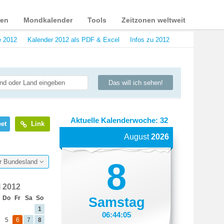
ien
Mondkalender
Tools
Zeitzonen weltweit
e 2012
Kalender 2012 als PDF & Excel
Infos zu 2012
Das will ich sehen!
Aktuelle Kalenderwoche: 32
et
Link
August
2026
8
Ihr Bundesland
l 2012
Do
Fr
Sa
So
Samstag
1
06:44:06
5
6
7
8