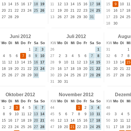
13
14
15
16
17
18
19
11
12
13
14
15
16
17
18
15
9
10
11
20
21
22
23
24
25
26
12
19
20
21
22
23
24
25
16
16
17
18
27
28
29
13
26
27
28
29
30
31
17
23
24
25
18
30
Juni 2012
Juli 2012
Augus
W
Mo
Di
Mi
Do
Fr
Sa
So
KW
Mo
Di
Mi
Do
Fr
Sa
So
KW
Mo
Di
Mi
1
2
3
26
1
31
1
4
5
6
7
8
9
10
27
2
3
4
5
6
7
8
32
6
7
8
11
12
13
14
15
16
17
28
9
10
11
12
13
14
15
33
13
14
15
18
19
20
21
22
23
24
29
16
17
18
19
20
21
22
34
20
21
22
25
26
27
28
29
30
30
23
24
25
26
27
28
29
35
27
28
29
31
30
31
Oktober 2012
November 2012
Dezemb
W
Mo
Di
Mi
Do
Fr
Sa
So
KW
Mo
Di
Mi
Do
Fr
Sa
So
KW
Mo
Di
Mi
1
2
3
4
5
6
7
44
1
2
3
4
48
8
9
10
11
12
13
14
45
5
6
7
8
9
10
11
49
3
4
5
15
16
17
18
19
20
21
46
12
13
14
15
16
17
18
50
10
11
12
22
23
24
25
26
27
28
47
19
20
21
22
23
24
25
51
17
18
19