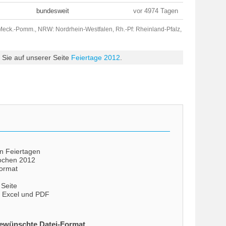
bundesweit
vor 4974 Tagen
ck.-Pomm., NRW: Nordrhein-Westfalen, Rh.-Pf: Rheinland-Pfalz,
n Sie auf unserer Seite
Feiertage 2012
.
en Feiertagen
ochen 2012
format
 Seite
s Excel und PDF
gewünschte Datei-Format