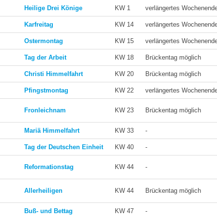
Heilige Drei Könige
KW 1
verlängertes Wochenend
Karfreitag
KW 14
verlängertes Wochenend
Ostermontag
KW 15
verlängertes Wochenend
Tag der Arbeit
KW 18
Brückentag möglich
Christi Himmelfahrt
KW 20
Brückentag möglich
Pfingstmontag
KW 22
verlängertes Wochenend
Fronleichnam
KW 23
Brückentag möglich
Mariä Himmelfahrt
KW 33
-
Tag der Deutschen Einheit
KW 40
-
Reformationstag
KW 44
-
Allerheiligen
KW 44
Brückentag möglich
Buß- und Bettag
KW 47
-