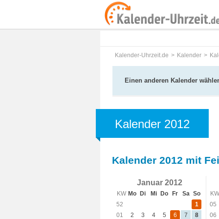
Kalender-Uhrzeit.de
Kalender
Kal
Einen anderen Kalender wähle
Kalender 2012
Kalender 2012 mit Fe
Januar 2012
KW
Mo
Di
Mi
Do
Fr
Sa
So
K
52
1
05
01
2
3
4
5
6
7
8
06