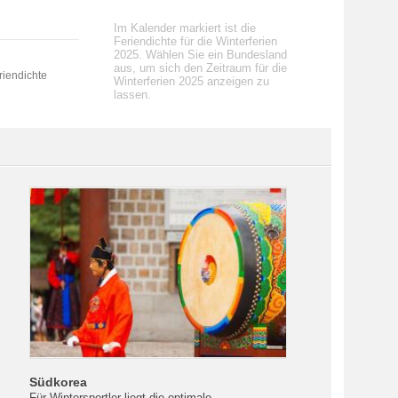
Im Kalender markiert ist die
Feriendichte für die Winterferien
2025. Wählen Sie ein Bundesland
aus, um sich den Zeitraum für die
riendichte
Winterferien 2025 anzeigen zu
lassen.
Südkorea
Für Wintersportler liegt die optimale