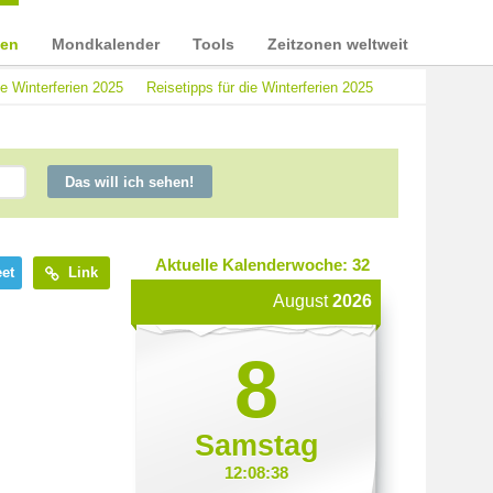
ien
Mondkalender
Tools
Zeitzonen weltweit
te Winterferien 2025
Reisetipps für die Winterferien 2025
Das will ich sehen!
Aktuelle Kalenderwoche: 32
et
Link
August
2026
8
Samstag
12:08:38