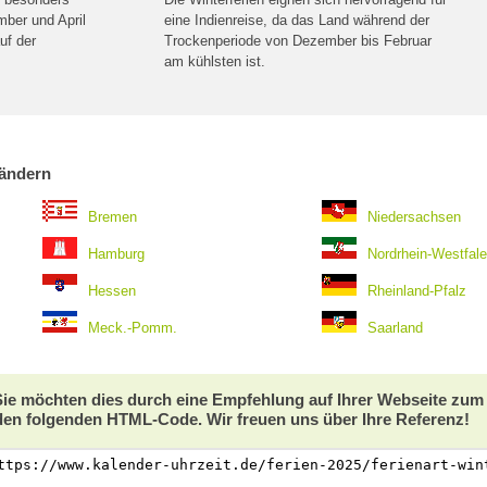
ber und April
eine Indienreise, da das Land während der
uf der
Trockenperiode von Dezember bis Februar
am kühlsten ist.
ländern
Bremen
Niedersachsen
Hamburg
Nordrhein-Westfal
Hessen
Rheinland-Pfalz
Meck.-Pomm.
Saarland
 Sie möchten dies durch eine Empfehlung auf Ihrer Webseite zu
den folgenden HTML-Code. Wir freuen uns über Ihre Referenz!