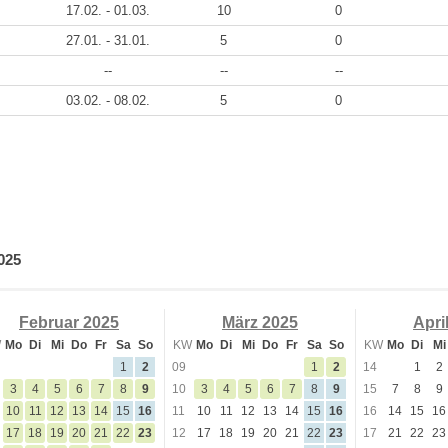
17.02. - 01.03.
10
0
27.01. - 31.01.
5
0
--
--
--
03.02. - 08.02.
5
0
025
Februar 2025
März 2025
Apri
W
Mo
Di
Mi
Do
Fr
Sa
So
KW
Mo
Di
Mi
Do
Fr
Sa
So
KW
Mo
Di
Mi
1
2
09
1
2
14
1
2
3
4
5
6
7
8
9
10
3
4
5
6
7
8
9
15
7
8
9
10
11
12
13
14
15
16
11
10
11
12
13
14
15
16
16
14
15
16
17
18
19
20
21
22
23
12
17
18
19
20
21
22
23
17
21
22
23