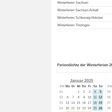
Winterferien Sachsen
Winterferien Sachsen-Anhalt
Winterferien Schleswig-Holstein
Winterferien Thüringen
Feriendichte der Winterferien 2
Januar 2025
KW
Mo
Di
Mi
Do
Fr
Sa
So
K
01
1
2
3
4
5
05
02
6
7
8
9
10
11
12
06
03
13
14
15
16
17
18
19
07
04
20
21
22
23
24
25
26
08