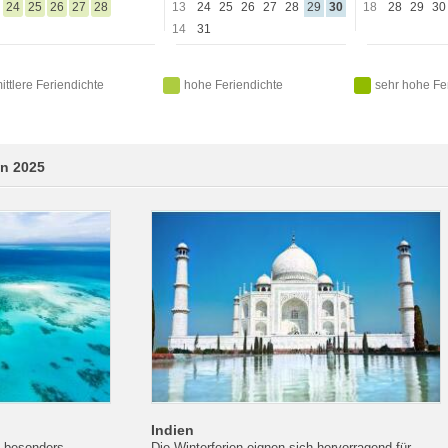
24
25
26
27
28
13
24
25
26
27
28
29
30
18
28
29
30
14
31
ittlere Feriendichte
hohe Feriendichte
sehr hohe Fe
en 2025
Indien
ch besonders
Die Winterferien eignen sich hervorragend für