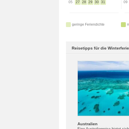
05
27
28
29
30
31
09
geringe Feriendichte
m
Reisetipps für die Winterferi
Australien
Eine Australienreise bietet si