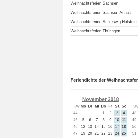
Weihnachtsferien Sachsen
Weihnachtsferien Sachsen-Anhalt
Weihnachtsferien Schleswig-Holstein
Weihnachtsferien Thüringen
Feriendichte der Weihnachtsfer
November 2018
KW
Mo
Di
Mi
Do
Fr
Sa
So
K
44
1
2
3
4
48
45
5
6
7
8
9
10
11
49
46
12
13
14
15
16
17
18
50
47
19
20
21
22
23
24
25
51