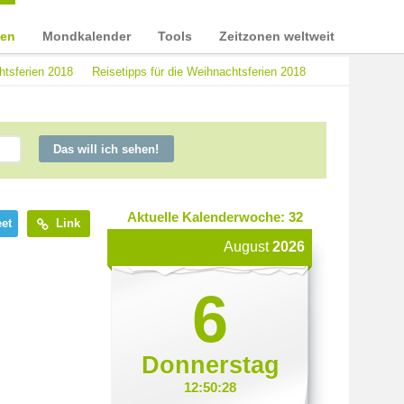
ien
Mondkalender
Tools
Zeitzonen weltweit
htsferien 2018
Reisetipps für die Weihnachtsferien 2018
Das will ich sehen!
Aktuelle Kalenderwoche: 32
et
Link
August
2026
6
Donnerstag
12:50:28