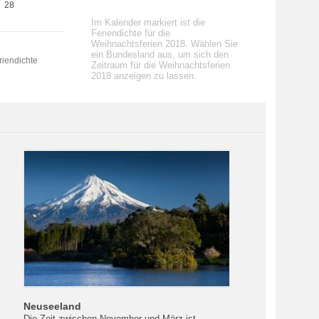
28
Im Kalender markiert ist die
Feriendichte für die
Weihnachtsferien 2018. Wählen Sie
ein Bundesland aus, um sich den
riendichte
Zeitraum für die Weihnachtsferien
2018 anzeigen zu lassen.
Neuseeland
Die Zeit zwischen November und März ist