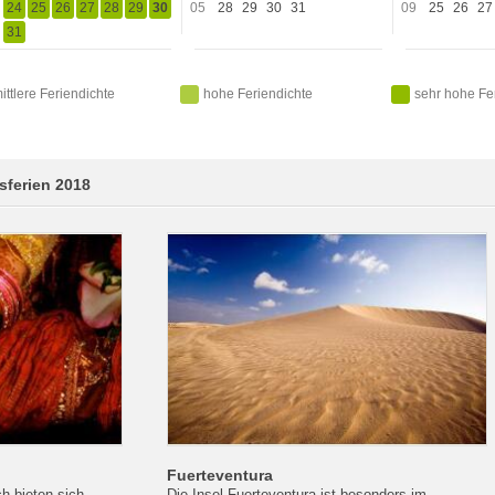
24
25
26
27
28
29
30
05
28
29
30
31
09
25
26
27
31
ittlere Feriendichte
hohe Feriendichte
sehr hohe Fe
sferien 2018
Fuerteventura
h bieten sich
Die Insel Fuerteventura ist besonders im