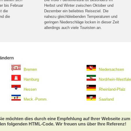
r bis Februar
Herbst und Winter zwischen Oktober und
t die
Dezember ein beliebtes Reiseziel. Die
und die
nahezu gleichbleibenden Temperaturen und
geringen Niederschläge locken in dieser Zeit
allerdings auch viele Touristen an.
ländern
Bremen
Niedersachsen
Hamburg
Nordrhein-Westfal
Hessen
Rheinland-Pfalz
Meck.-Pomm.
Saarland
 Sie möchten dies durch eine Empfehlung auf Ihrer Webseite zu
den folgenden HTML-Code. Wir freuen uns über Ihre Referenz!