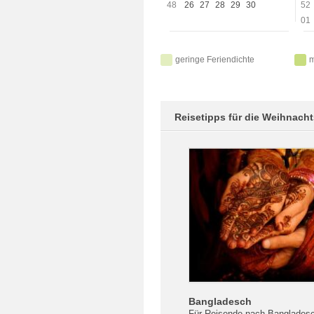
48
26
27
28
29
30
52
01
geringe Feriendichte
m
Reisetipps für die Weihnacht
Bangladesch
Für Reisende nach Bangladesc