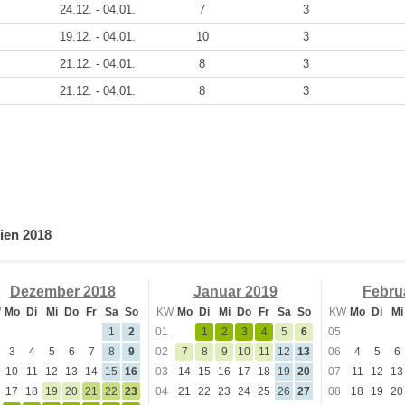
24.12. - 04.01.
7
3
19.12. - 04.01.
10
3
21.12. - 04.01.
8
3
21.12. - 04.01.
8
3
ien 2018
Dezember 2018
Januar 2019
Febru
W
Mo
Di
Mi
Do
Fr
Sa
So
KW
Mo
Di
Mi
Do
Fr
Sa
So
KW
Mo
Di
Mi
1
2
01
1
2
3
4
5
6
05
3
4
5
6
7
8
9
02
7
8
9
10
11
12
13
06
4
5
6
10
11
12
13
14
15
16
03
14
15
16
17
18
19
20
07
11
12
13
17
18
19
20
21
22
23
04
21
22
23
24
25
26
27
08
18
19
20