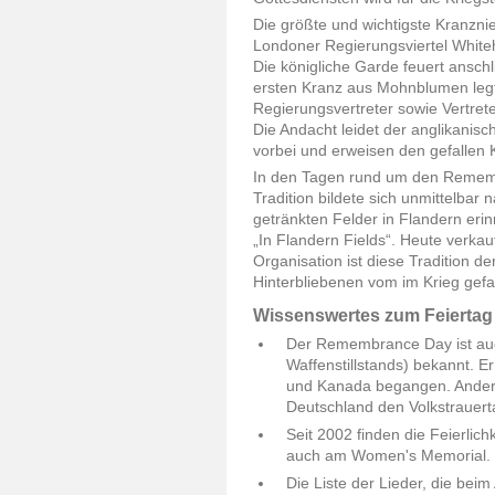
Die größte und wichtigste Kranzn
Londoner Regierungsviertel Whiteh
Die königliche Garde feuert ansc
ersten Kranz aus Mohnblumen legt 
Regierungsvertreter sowie Vertret
Die Andacht leidet der anglikani
vorbei und erweisen den gefallen
In den Tagen rund um den Rememb
Tradition bildete sich unmittelba
getränkten Felder in Flandern er
„In Flandern Fields“. Heute verka
Organisation ist diese Tradition d
Hinterbliebenen vom im Krieg gefa
Wissenswertes zum Feiertag
Der Remembrance Day ist auc
Waffenstillstands) bekannt. E
und Kanada begangen. Andere
Deutschland den Volkstrauert
Seit 2002 finden die Feierlic
auch am Women's Memorial. 
Die Liste der Lieder, die beim