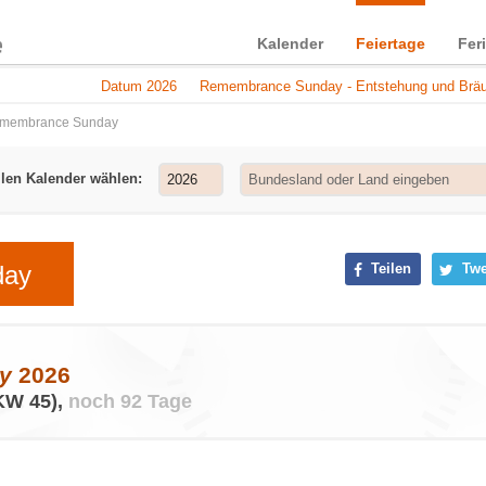
Kalender
Feiertage
Fer
Datum 2026
Remembrance Sunday - Entstehung und Brä
membrance Sunday
llen Kalender wählen:
day
Teilen
Twe
y
2026
KW 45),
noch 92 Tage