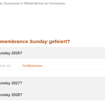
ie Zeremonie in Whitehall live im Fernsehen.
membrance Sunday
gefeiert?
unday
2026?
(KW 45)
Großbritannien
unday
2027?
unday
2028?