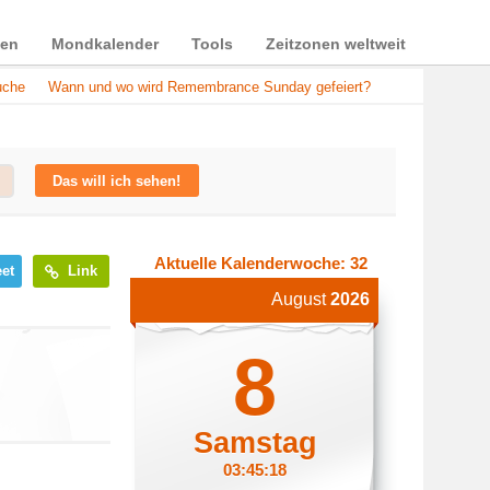
ien
Mondkalender
Tools
Zeitzonen weltweit
uche
Wann und wo wird Remembrance Sunday gefeiert?
Das will ich sehen!
Aktuelle Kalenderwoche: 32
et
Link
August
2026
8
Samstag
03:45:18