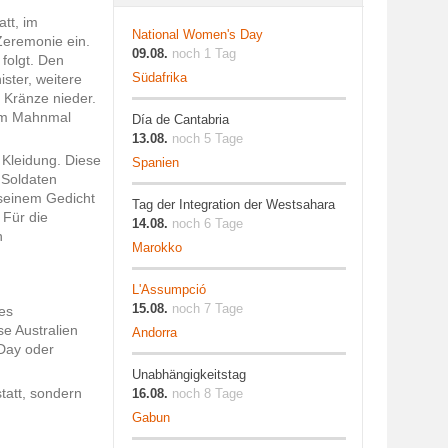
tt, im
National Women's Day
Zeremonie ein.
09.08.
noch 1 Tag
folgt. Den
Südafrika
ster, weitere
 Kränze nieder.
 am Mahnmal
Día de Cantabria
13.08.
noch 5 Tage
Kleidung. Diese
Spanien
 Soldaten
 seinem Gedicht
Tag der Integration der Westsahara
 Für die
14.08.
noch 6 Tage
n
Marokko
L'Assumpció
15.08.
noch 7 Tage
es
se Australien
Andorra
Day oder
Unabhängigkeitstag
tatt, sondern
16.08.
noch 8 Tage
Gabun