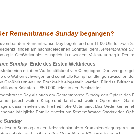
der
Remembrance Sunday
begangen?
November den Remembrance Day begeht und um 11.00 Uhr für zwei S
 gedenkt, finden am nächstgelegenen Sonntag, dem
Remembrance Su
ntag in Großbritannien entspricht in etwa dem Volkstrauertag in Deuts
nce Sunday
: Ende des Ersten Weltkrieges
oßbritannien mit dem Waffenstillstand von Compiègne. Dort war geregel
nde die Waffen schweigen und somit alle Kampfhandlungen zwischen 
 Großbritannien und Frankreich eingestellt werden. Für das Britische
Millionen Soldaten – 850.000 fielen in den Schlachten.
emembrance Day als auch am
Remembrance Sunday
den Opfern des E
kamen jedoch weitere Kriege und damit auch weitere Opfer hinzu. Somit
agen, dass Frieden und Freiheit hohe Güter sind. Das Gedenken an al
 gesamte königliche Familie erweist am
Remembrance Sunday
den Opfe
e Sunday
an diesem Sonntag an den Kriegsdenkmälern Kranzniederlegungen statt
toten gebetet und an ihr großes Opfer für das Königreich gedacht.