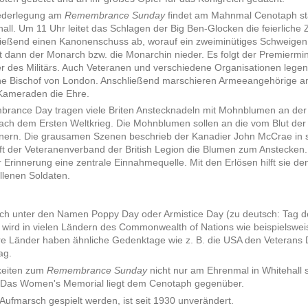
iederlegung am
Remembrance Sunday
findet am Mahnmal Cenotaph sta
all. Um 11 Uhr leitet das Schlagen der Big Ben-Glocken die feierliche 
hließend einen Kanonenschuss ab, worauf ein zweiminütiges Schweigen 
dann der Monarch bzw. die Monarchin nieder. Es folgt der Premiermini
er des Militärs. Auch Veteranen und verschiedene Organisationen legen
sche Bischof von London. Anschließend marschieren Armeeangehörige
 Kameraden die Ehre.
rance Day tragen viele Briten Anstecknadeln mit Mohnblumen an der 
r nach dem Ersten Weltkrieg. Die Mohnblumen sollen an die vom Blut der
innern. Die grausamen Szenen beschrieb der Kanadier John McCrae in
uft der Veteranenverband der British Legion die Blumen zum Anstecken.
er Erinnerung eine zentrale Einnahmequelle. Mit den Erlösen hilft sie de
llenen Soldaten.
h unter den Namen Poppy Day oder Armistice Day (zu deutsch: Tag d
r wird in vielen Ländern des Commonwealth of Nations wie beispielswei
 Länder haben ähnliche Gedenktage wie z. B. die USA den Veterans 
ag.
hkeiten zum
Remembrance Sunday
nicht nur am Ehrenmal in Whitehall s
Das Women's Memorial liegt dem Cenotaph gegenüber.
 Aufmarsch gespielt werden, ist seit 1930 unverändert.