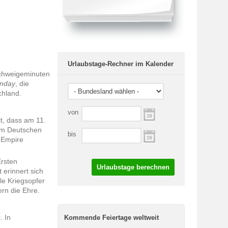
Urlaubstage-Rechner im Kalender
chweigeminuten
nday
, die
chland.
von
t, dass am 11.
dem Deutschen
bis
 Empire
rsten
Urlaubstage berechnen
 erinnert sich
le Kriegsopfer
rn die Ehre.
. In
Kommende Feiertage weltweit