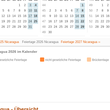
1
2
3
4
44
1
49
1
2
5
6
7
8
9
10
11
45
2
3
4
5
6
7
8
50
7
8
9
12
13
14
15
16
17
18
46
9
10
11
12
13
14
15
51
14
15
16
19
20
21
22
23
24
25
47
16
17
18
19
20
21
22
52
21
22
23
26
27
28
29
30
31
48
23
24
25
26
27
28
29
53
28
29
30
49
30
025 Nicaragua
Feiertage 2026 Nicaragua
Feiertage 2027 Nicaragua ››
ragua 2026 im Kalender
esetzliche Feiertage
nicht gesetzliche Feiertage
Brückentage
gua - Übersicht