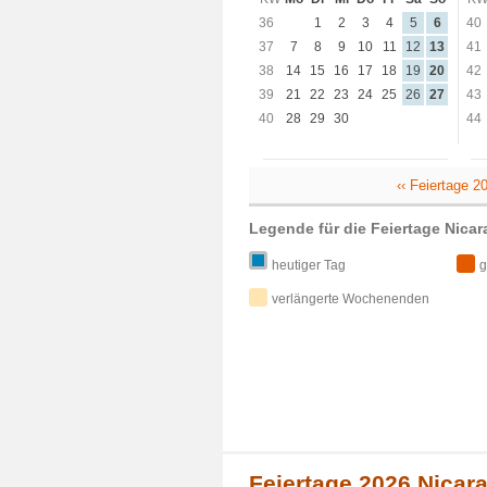
36
1
2
3
4
5
6
40
37
7
8
9
10
11
12
13
41
38
14
15
16
17
18
19
20
42
39
21
22
23
24
25
26
27
43
40
28
29
30
44
‹‹ Feiertage 2
Legende für die Feiertage Nica
heutiger Tag
g
verlängerte Wochenenden
Feiertage 2026 Nicara