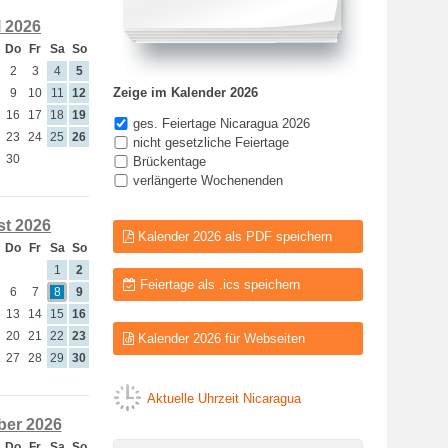
l 2026
Do
Fr
Sa
So
2
3
4
5
Zeige im Kalender 2026
9
10
11
12
16
17
18
19
ges. Feiertage Nicaragua 2026
23
24
25
26
nicht gesetzliche Feiertage
30
Brückentage
verlängerte Wochenenden
t 2026
Kalender 2026 als PDF speichern
Do
Fr
Sa
So
1
2
Feiertage als .ics speichern
6
7
8
9
13
14
15
16
20
21
22
23
Kalender 2026 für Webseiten
27
28
29
30
Aktuelle Uhrzeit Nicaragua
er 2026
Do
Fr
Sa
So