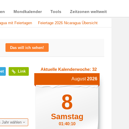
ien
Mondkalender
Tools
Zeitzonen weltweit
agua mit Feiertagen
Feiertage 2026 Nicaragua Übersicht
Das will ich sehen!
Aktuelle Kalenderwoche: 32
et
Link
August
2026
8
Samstag
s Jahr wählen
01:40:10