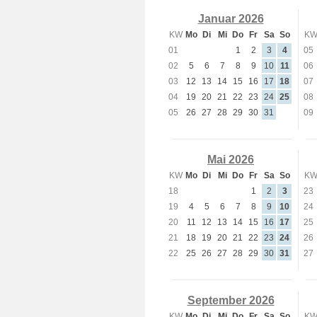
Januar 2026
KW
Mo
Di
Mi
Do
Fr
Sa
So
K
01
1
2
3
4
05
02
5
6
7
8
9
10
11
06
03
12
13
14
15
16
17
18
07
04
19
20
21
22
23
24
25
08
05
26
27
28
29
30
31
09
Mai 2026
KW
Mo
Di
Mi
Do
Fr
Sa
So
K
18
1
2
3
23
19
4
5
6
7
8
9
10
24
20
11
12
13
14
15
16
17
25
21
18
19
20
21
22
23
24
26
22
25
26
27
28
29
30
31
27
September 2026
KW
Mo
Di
Mi
Do
Fr
Sa
So
K