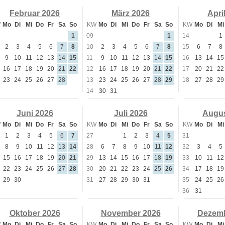
Februar 2026
März 2026
Apri
W
Mo
Di
Mi
Do
Fr
Sa
So
KW
Mo
Di
Mi
Do
Fr
Sa
So
KW
Mo
Di
Mi
1
09
1
14
1
2
3
4
5
6
7
8
10
2
3
4
5
6
7
8
15
6
7
8
9
10
11
12
13
14
15
11
9
10
11
12
13
14
15
16
13
14
15
16
17
18
19
20
21
22
12
16
17
18
19
20
21
22
17
20
21
22
23
24
25
26
27
28
13
23
24
25
26
27
28
29
18
27
28
29
14
30
31
Juni 2026
Juli 2026
Augus
W
Mo
Di
Mi
Do
Fr
Sa
So
KW
Mo
Di
Mi
Do
Fr
Sa
So
KW
Mo
Di
Mi
1
2
3
4
5
6
7
27
1
2
3
4
5
31
8
9
10
11
12
13
14
28
6
7
8
9
10
11
12
32
3
4
5
15
16
17
18
19
20
21
29
13
14
15
16
17
18
19
33
10
11
12
22
23
24
25
26
27
28
30
20
21
22
23
24
25
26
34
17
18
19
29
30
31
27
28
29
30
31
35
24
25
26
36
31
Oktober 2026
November 2026
Dezemb
W
Mo
Di
Mi
Do
Fr
Sa
So
KW
Mo
Di
Mi
Do
Fr
Sa
So
KW
Mo
Di
Mi