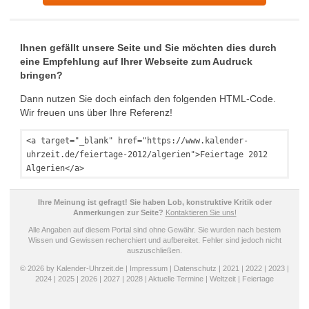
Ihnen gefällt unsere Seite und Sie möchten dies durch
eine Empfehlung auf Ihrer Webseite zum Audruck
bringen?
Dann nutzen Sie doch einfach den folgenden HTML-Code.
Wir freuen uns über Ihre Referenz!
<a target="_blank" href="https://www.kalender-
uhrzeit.de/feiertage-2012/algerien">Feiertage 2012
Algerien</a>
Ihre Meinung ist gefragt! Sie haben Lob, konstruktive Kritik oder
Anmerkungen zur Seite?
Kontaktieren Sie uns!
Alle Angaben auf diesem Portal sind ohne Gewähr. Sie wurden nach bestem
Wissen und Gewissen recherchiert und aufbereitet. Fehler sind jedoch nicht
auszuschließen.
© 2026 by Kalender-Uhrzeit.de |
Impressum
|
Datenschutz
|
2021
|
2022
|
2023
|
2024
|
2025
|
2026
|
2027
|
2028
|
Aktuelle Termine
|
Weltzeit
|
Feiertage